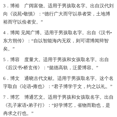
3．博裕 广阔富饶。适用于男孩取名字。出自汉代刘
向《说苑•敬慎》：“德行广大而守以恭者荣，土地博
裕而守以俭者安。”
4．博闻 见闻广博。适用于男孩取名字。出自《汉书•
东方朔传》：“自以智能海内无双，则可谓博闻辩智
矣。”
5．博容 度量大。适用于男孩和女孩取名字。出自
《后汉书•桥玄传》：“懿德高轨，泛爱博容。”
6．博文 通晓古代文献。适用于男孩取名字。这个名
字取自《论语•雍也》：“君子博学于文，约之以礼。”
7．博艺 博通艺文。适用于男孩和女孩取名字。出自
《孔子家语•弟子行》：“好学博艺，省物而勤也，是
冉求之行也。”