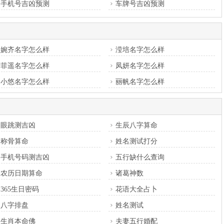
手机号吉凶预测
车牌号吉凶预测
婉齐名字怎么样
滢培名字怎么样
菲遥名字怎么样
凤妍名字怎么样
小悠名字怎么样
丽帆名字怎么样
眼跳测吉凶
生辰八字算命
称骨算命
姓名测试打分
手机号码测吉凶
五行缺什么查询
农历日期算命
诸葛神数
365生日密码
花语大全占卜
八字排盘
姓名测试
生肖本命佛
夫妻五行婚配