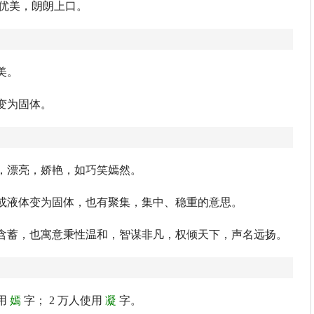
音律优美，朗朗上口。
美。
变为固体。
，漂亮，娇艳，如巧笑嫣然。
或液体变为固体，也有聚集，集中、稳重的意思。
含蓄，也寓意秉性温和，智谋非凡，权倾天下，声名远扬。
用
嫣
字； 2 万人使用
凝
字。