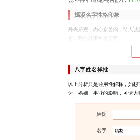
该名字的五格笔画搭配为：
14
-
16
嫣凝名字性格印象
外表乐观，内心多苦闷，待人诚
累，耐心处事终有所得。
嫣凝名字五行属性
嫣凝的姓名五行组合是：
土
-
水
。
八字姓名祥批
灵活，做事都能经过仔细考虑。
以上分析只是通用性解释，如想
很好，能开创一番属于自己的事
运、婚姻、事业的影响，可请大
嫣凝名字能打多少分？
姓氏
：
嫣凝名字评分为：
92
分（评分由
名字
：