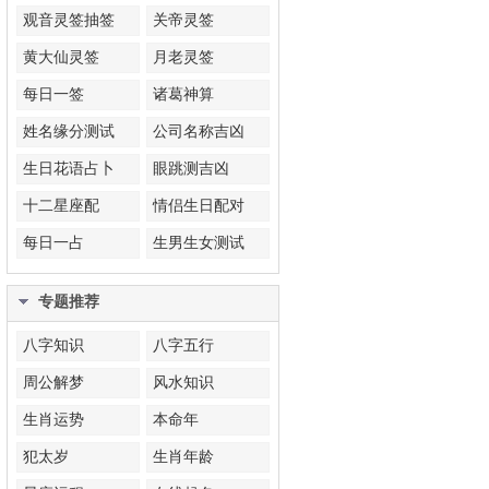
观音灵签抽签
关帝灵签
黄大仙灵签
月老灵签
每日一签
诸葛神算
姓名缘分测试
公司名称吉凶
生日花语占卜
眼跳测吉凶
十二星座配
情侣生日配对
每日一占
生男生女测试
专题推荐
八字知识
八字五行
周公解梦
风水知识
生肖运势
本命年
犯太岁
生肖年龄