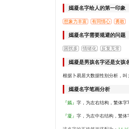
嫣凝名字给人的第一印象
想象力丰富
有同情心
勇敢
嫣凝名字需要规避的问题
困扰多
情绪化
反复无常
嫣凝是男孩名字还是女孩
根据卜易居大数据性别分析，叫
嫣凝名字笔画分析
『嫣』
字，为左右结构，繁体字
『凝』
字，为左中右结构，繁体