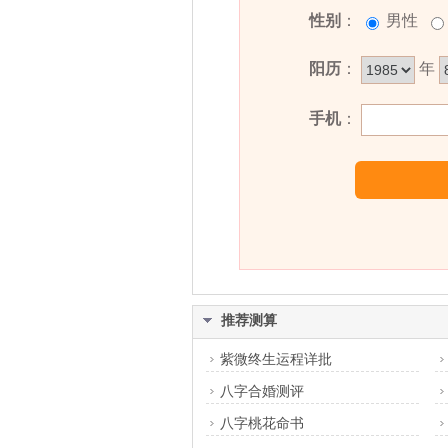
性别
：
男性
阳历
：
年
手机
：
推荐测算
紫微终生运程详批
八字合婚测评
八字桃花命书