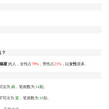
名？
嫣凝
的人，女性占
79%
，男性占
21%
，以
女性
居多。
写法为
嫣
，笔画数为
14
划。
字写法为
凝
，笔画数为
16
划。