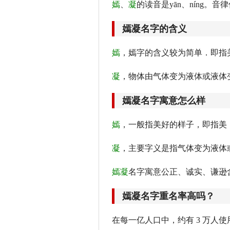
嫣
、
凝
的读音是yān、níng。
嫣凝名字的含义
嫣
，嫣字的含义较为简单．即指
凝
，物体由气体变为液体或液体
嫣凝名字寓意怎么样
嫣
，一般指美好的样子，即指美
凝
，主要字义是指气体变为液体
嫣凝
名字寓意公正、诚实、谦逊
嫣凝名字重名率高吗？
在每一亿人口中，约有 3 万人使