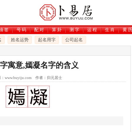
抽签
号码
配对
算卦
测字
运程
生肖
黄
名
姓名运势
起名用字
公司起名
字寓意,嫣凝名字的含义
：www.buyiju.com 作者：归元居士