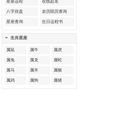
星座运程
在线起名
八字排盘
农历阳历查询
星座查询
生日运程书
生肖星座
属鼠
属牛
属虎
属兔
属龙
属蛇
属马
属羊
属猴
属鸡
属狗
属猪