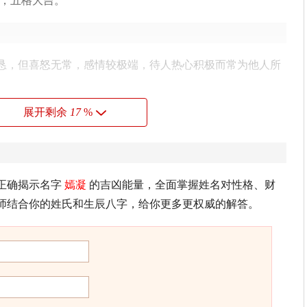
，五格大吉。
恳，但喜怒无常，感情较极端，待人热心积极而常为他人所
展开剩余
17
%
这种组合的人个性善良，温文尔雅，有智慧，有才华，头脑
其人意志坚定，能为自己的理想不断奋斗，耐性佳，贵人运
正确揭示名字
嫣凝
的吉凶能量，全面掌握姓名对性格、财
业。
师结合你的姓氏和生辰八字，给你更多更权威的解答。
卜易居根据姓名五格数理测算得出，仅供参考）