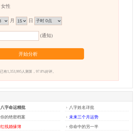
女性
月
日
(通知)
已有1,353,995人测算，97.8%好评。
八字命运精批
八字姓名详批
你的绝密档案
未来三个月运势
红线婚缘簿
你命中的另一半