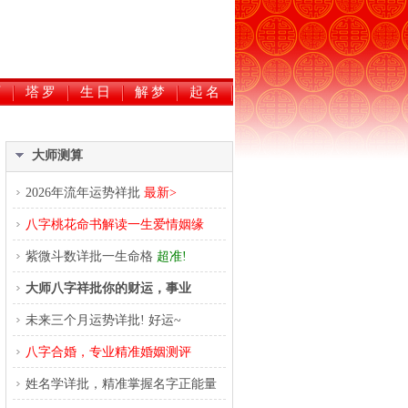
历
塔罗
生日
解梦
起名
大师测算
2026年流年运势祥批
最新>
八字桃花命书解读一生爱情姻缘
紫微斗数详批一生命格
超准!
大师八字祥批你的财运，事业
未来三个月运势详批! 好运~
八字合婚，专业精准婚姻测评
姓名学详批，精准掌握名字正能量