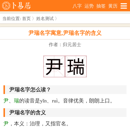
八字
运势
抽签
黄历
当前位置:
首页
〉
姓名测试
〉
尹瑞名字寓意,尹瑞名字的含义
作者：归元居士
尹瑞名字怎么读？
尹
、
瑞
的读音是yǐn、ruì。音律优美，朗朗上口。
尹瑞名字的含义
尹
，本义：治理，又指官名。