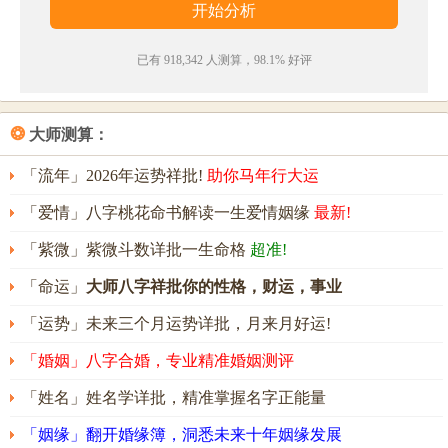
已有 918,342 人测算，98.1% 好评
❂
大师测算：
「流年」2026年运势祥批!
助你马年行大运
「爱情」八字桃花命书解读一生爱情姻缘
最新!
「紫微」紫微斗数详批一生命格
超准!
「命运」
大师八字祥批你的性格，财运，事业
「运势」未来三个月运势详批，月来月好运!
「婚姻」八字合婚，专业精准婚姻测评
「姓名」姓名学详批，精准掌握名字正能量
「姻缘」翻开婚缘簿，洞悉未来十年姻缘发展