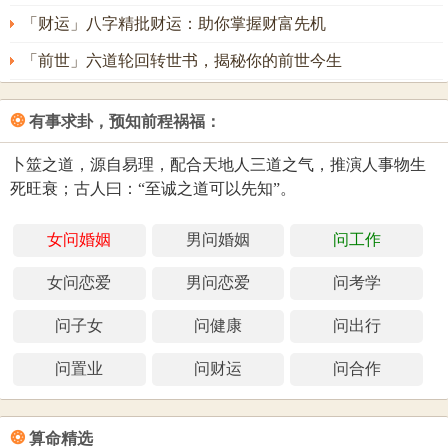
「财运」八字精批财运：助你掌握财富先机
「前世」六道轮回转世书，揭秘你的前世今生
❂
有事求卦，预知前程祸福：
卜筮之道，源自易理，配合天地人三道之气，推演人事物生
死旺衰；古人曰：“至诚之道可以先知”。
女问婚姻
男问婚姻
问工作
女问恋爱
男问恋爱
问考学
问子女
问健康
问出行
问置业
问财运
问合作
❂
算命精选