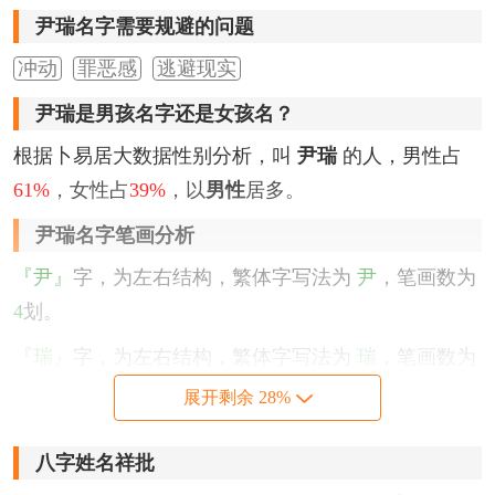
尹瑞名字需要规避的问题
冲动
罪恶感
逃避现实
尹瑞是男孩名字还是女孩名？
根据卜易居大数据性别分析，叫
尹瑞
的人，男性占
61%
，女性占
39%
，以
男性
居多。
尹瑞名字笔画分析
『尹』
字，为左右结构，繁体字写法为
尹
，笔画数为
4
划。
『瑞』
字，为左右结构，繁体字写法为
瑞
，笔画数为
13
划。
展开剩余 28%
该名字的五格笔画搭配为：
4
-
13
，五格大吉。
八字姓名祥批
尹瑞名字性格印象