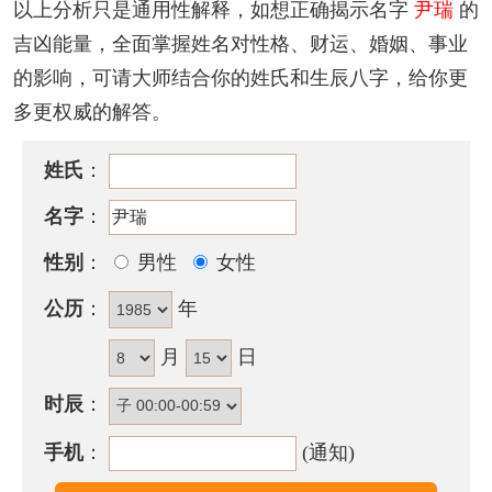
以上分析只是通用性解释，如想正确揭示名字
尹瑞
的
虽有良好的配置，但做事冲动而积极，成功失败常在
吉凶能量，全面掌握姓名对性格、财运、婚姻、事业
一瞬间，凡事多加思考计划，培养耐力，可立于不败
的影响，可请大师结合你的姓氏和生辰八字，给你更
之地。天运五行属火时，晚年陷入失败多灾之命运。
多更权威的解答。
尹瑞名字五行属性
姓氏
：
尹瑞的姓名五行组合是：
土
-
金
。这种组合的人踏实稳
名字
：
重，正直无私，富有决断力和执行力，领导力强。其
人意志坚定，注重实际，做事有计划，贵人运好，能
性别
：
男性
女性
获得众人的支持和帮助取得成功。
公历
：
年
尹瑞名字能打多少分？
月
日
尹瑞名字评分为：
95
分（评分由卜易居根据姓名五格
时辰
：
数理测算得出，仅供参考）
手机
：
(通知)