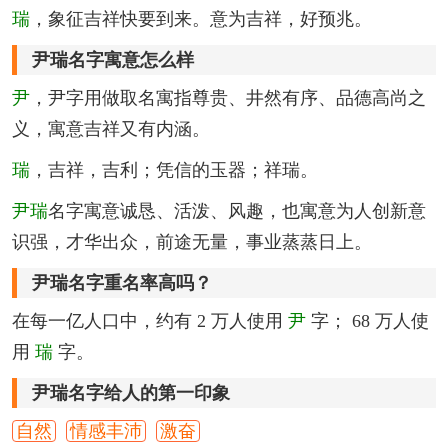
瑞
，象征吉祥快要到来。意为吉祥，好预兆。
尹瑞名字寓意怎么样
尹
，尹字用做取名寓指尊贵、井然有序、品德高尚之
义，寓意吉祥又有内涵。
瑞
，吉祥，吉利；凭信的玉器；祥瑞。
尹瑞
名字寓意诚恳、活泼、风趣，也寓意为人创新意
识强，才华出众，前途无量，事业蒸蒸日上。
尹瑞名字重名率高吗？
在每一亿人口中，约有 2 万人使用
尹
字； 68 万人使
用
瑞
字。
尹瑞名字给人的第一印象
自然
情感丰沛
激奋