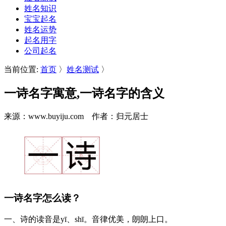
姓名知识
宝宝起名
姓名运势
起名用字
公司起名
当前位置:
首页
〉
姓名测试
〉
一诗名字寓意,一诗名字的含义
来源：www.buyiju.com 作者：归元居士
一诗名字怎么读？
一
、
诗
的读音是yī、shī。音律优美，朗朗上口。