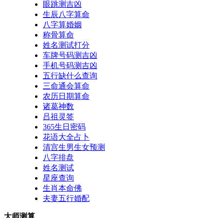
眼跳测吉凶
生辰八字算命
八字算婚姻
称骨算命
姓名测试打分
车牌号码测吉凶
手机号码测吉凶
五行缺什么查询
三命通会算命
农历日期算命
诸葛神数
吕祖灵签
365生日密码
花语大全占卜
清宫生男生女预测
八字排盘
姓名测试
星座查询
生肖本命佛
夫妻五行婚配
大师测算