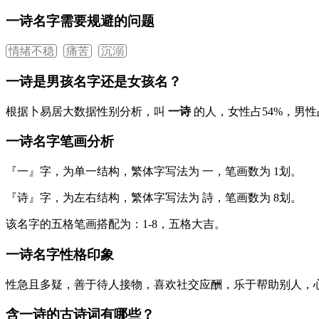
一诗名字需要规避的问题
情绪不稳
痛苦
沉溺
一诗是男孩名字还是女孩名？
根据卜易居大数据性别分析，叫
一诗
的人，女性占
54%
，男性
一诗名字笔画分析
『一』
字，为单一结构，繁体字写法为
一
，笔画数为
1
划。
『诗』
字，为左右结构，繁体字写法为
詩
，笔画数为
8
划。
该名字的五格笔画搭配为：
1
-
8
，五格大吉。
一诗名字性格印象
性急且多疑，善于待人接物，喜欢社交应酬，乐于帮助别人，
含一诗的古诗词有哪些？