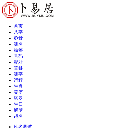
首页
八字
称骨
测名
抽签
号码
配对
算卦
测字
运程
生肖
黄历
塔罗
生日
解梦
起名
姓名测试