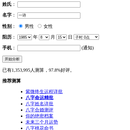
姓氏
：
名字
：
性别
：
男性
女性
阳历
：
年
月
日
手机
：
(通知)
已有1,353,995人测算，97.8%好评。
推荐测算
紫微终生运程详批
八字命运精批
八字姓名详批
八字合婚测评
你的绝密档案
未来三个月运势
八字桃花命书