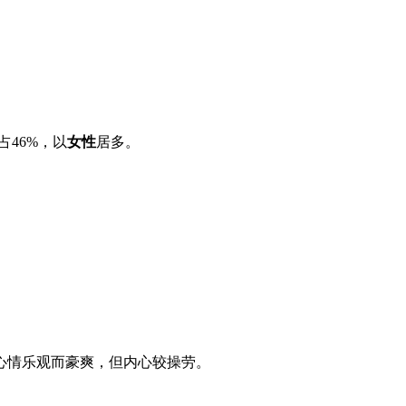
占
46%
，以
女性
居多。
心情乐观而豪爽，但内心较操劳。