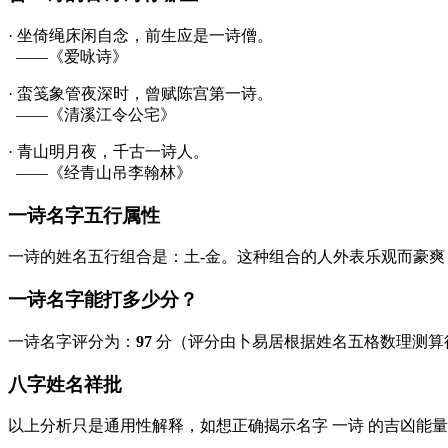
· 坐倚绳床闲自念，前生应是
一诗
僧。
——《爱咏诗》
· 蛮笺象管夜深时，曾赋陈宫第
一诗
。
——《清溪江令公宅》
· 青山明月夜，千古
一诗
人。
——《经青山吊李翰林》
一诗名字五行属性
一诗的姓名五行组合是：
土
-
金
。这种组合的人外表乐观而豪爽
一诗名字能打多少分？
一诗名字评分为：
97
分（评分由卜易居根据姓名五格数理测算
八字姓名祥批
以上分析只是通用性解释，如想正确揭示名字
一诗
的吉凶能量