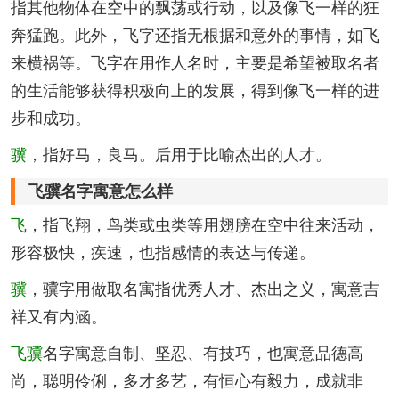
指其他物体在空中的飘荡或行动，以及像飞一样的狂
奔猛跑。此外，飞字还指无根据和意外的事情，如飞
来横祸等。飞字在用作人名时，主要是希望被取名者
的生活能够获得积极向上的发展，得到像飞一样的进
步和成功。
骥
，指好马，良马。后用于比喻杰出的人才。
飞骥名字寓意怎么样
飞
，指飞翔，鸟类或虫类等用翅膀在空中往来活动，
形容极快，疾速，也指感情的表达与传递。
骥
，骥字用做取名寓指优秀人才、杰出之义，寓意吉
祥又有内涵。
飞骥
名字寓意自制、坚忍、有技巧，也寓意品德高
尚，聪明伶俐，多才多艺，有恒心有毅力，成就非