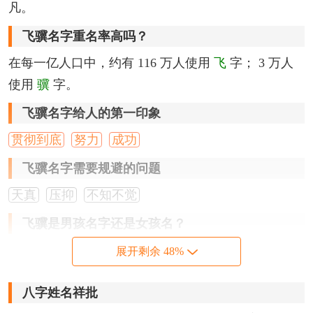
凡。
飞骥名字重名率高吗？
在每一亿人口中，约有 116 万人使用
飞
字； 3 万人
使用
骥
字。
飞骥名字给人的第一印象
贯彻到底
努力
成功
飞骥名字需要规避的问题
天真
压抑
不知不觉
飞骥是男孩名字还是女孩名？
根据卜易居大数据性别分析，叫
飞骥
的人，男性占
展开剩余 48%
92%
，女性占
8%
，以
男性
居多。
八字姓名祥批
飞骥名字笔画分析