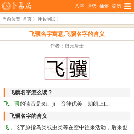
八字
运势
抽签
黄历
当前位置:
首页
〉
姓名测试
〉
飞骥名字寓意,飞骥名字的含义
作者：归元居士
飞骥名字怎么读？
飞
、
骥
的读音是fēi、jì。音律优美，朗朗上口。
飞骥名字的含义
飞
，飞字原指鸟类或虫类等在空中往来活动，后来也