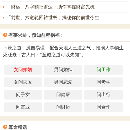
飞骥名字评分为：
97
分（评分由卜易居根据姓名五格
「财运」八字精批财运：助你掌握财富先机
数理测算得出，仅供参考）
「前世」六道轮回转世书，揭秘你的前世今生
❂
有事求卦，预知前程祸福：
卜筮之道，源自易理，配合天地人三道之气，推演人事物生
死旺衰；古人曰：“至诚之道可以先知”。
女问婚姻
男问婚姻
问工作
女问恋爱
男问恋爱
问考学
问子女
问健康
问出行
问置业
问财运
问合作
❂
算命精选