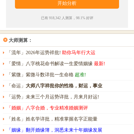
——《赠别贺兰铦》
已有 918,342 人测算，98.1% 好评
· 文
飞
书上凤，武结笥中蛇。国骋双骐
骥
，庭仪两凤
凰。
——《韦谯公挽歌二首》
❂
大师测算：
· 星
飞
庞统
骥
，箭发鲁连书。
「流年」2026年运势祥批!
助你马年行大运
——《送屈突司马充安西书记》
「爱情」八字桃花命书解读一生爱情姻缘
最新!
飞骥名字五行属性
「紫微」紫微斗数详批一生命格
超准!
飞骥的姓名五行组合是：
水
-
金
。这种组合的人心地善
「命运」
大师八字祥批你的性格，财运，事业
良，富有智慧，做事稳健，人缘好。其人意志坚定，
「运势」未来三个月运势详批，月来月好运!
为理想能奋斗到底，耐性佳，能忍受艰苦，依靠自身
「婚姻」八字合婚，专业精准婚姻测评
的努力，取得人生和事业上的成功。
「姓名」姓名学详批，精准掌握名字正能量
飞骥名字能打多少分？
「姻缘」翻开婚缘簿，洞悉未来十年姻缘发展