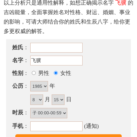
以上分析只是通用性解释，如想正确揭示名字
飞骥
的
『飞』
字，为单一结构，繁体字写法为
飛
，笔画数为
吉凶能量，全面掌握姓名对性格、财运、婚姻、事业
3
划。
的影响，可请大师结合你的姓氏和生辰八字，给你更
『骥』
字，为左右结构，繁体字写法为
驥
，笔画数为
多更权威的解答。
19
划。
姓氏
：
该名字的五格笔画搭配为：
3
-
19
，五格大吉。
名字
：
飞骥名字性格印象
性别
：
男性
女性
性格容忍而明朗，机智聪明且判断力强，快人快语人
缘好，眼高手低，精神生活常在不安定中，天运五行
公历
：
年
属于土者，早年有灾厄，中年后可成功发展，一展自
月
日
己抱负。
时辰
：
含飞骥的古诗词有哪些？
手机
：
(通知)
· 黄雀饱野粟，群
飞
动荆榛。老
骥
倦骧首，苍鹰愁易
驯。