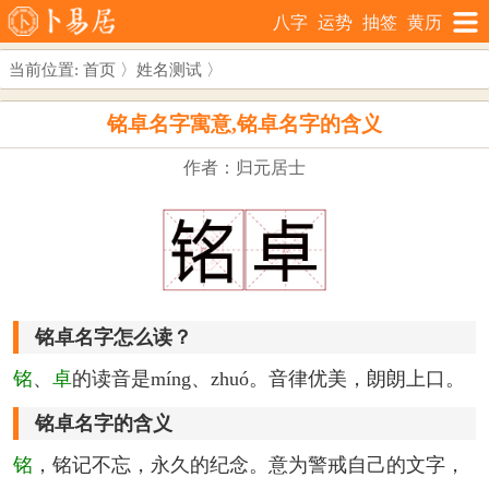
八字
运势
抽签
黄历
当前位置:
首页
〉
姓名测试
〉
铭卓名字寓意,铭卓名字的含义
作者：归元居士
铭卓名字怎么读？
铭
、
卓
的读音是míng、zhuó。音律优美，朗朗上口。
铭卓名字的含义
铭
，铭记不忘，永久的纪念。意为警戒自己的文字，