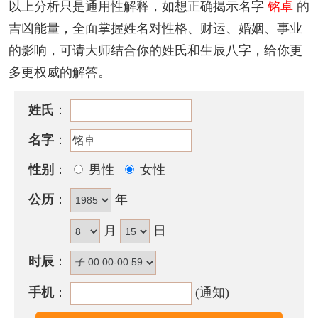
该名字的五格笔画搭配为：
11
-
8
，五格大吉。
以上分析只是通用性解释，如想正确揭示名字
铭卓
的
吉凶能量，全面掌握姓名对性格、财运、婚姻、事业
铭卓名字性格印象
的影响，可请大师结合你的姓氏和生辰八字，给你更
为人仁慈，喜欢帮助他人，有进取心，对家庭有责任
多更权威的解答。
感，一生辛勤奋发，但处事较主观固执，容易陷入一
意孤行，这一点应改进。
姓氏
：
铭卓名字五行属性
名字
：
铭卓的姓名五行组合是：
金
-
火
。这种组合的人比较要
性别
：
男性
女性
强、不服输，外表和蔼安详，给人一种容易相处的感
公历
：
年
觉。但是情绪易变化，耐性不佳，处事容易冲动，好
意气用事，容易一意孤行，造成意外损失。如能广纳
月
日
他人的意见和建议，将会带来更多良机。
时辰
：
铭卓名字能打多少分？
手机
：
(通知)
铭卓名字评分为：
98
分（评分由卜易居根据姓名五格