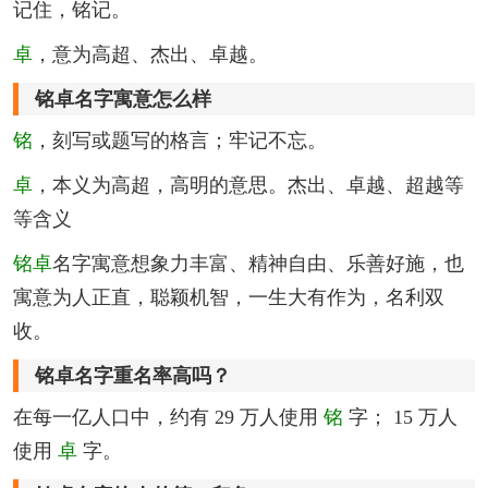
记住，铭记。
卓
，意为高超、杰出、卓越。
铭卓名字寓意怎么样
铭
，刻写或题写的格言；牢记不忘。
卓
，本义为高超，高明的意思。杰出、卓越、超越等
等含义
铭卓
名字寓意想象力丰富、精神自由、乐善好施，也
寓意为人正直，聪颖机智，一生大有作为，名利双
收。
铭卓名字重名率高吗？
在每一亿人口中，约有 29 万人使用
铭
字； 15 万人
使用
卓
字。