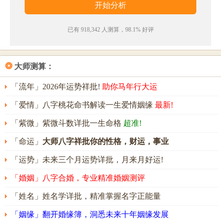
数理测算得出，仅供参考）
已有 918,342 人测算，98.1% 好评
❂
大师测算：
「流年」2026年运势祥批!
助你马年行大运
「爱情」八字桃花命书解读一生爱情姻缘
最新!
「紫微」紫微斗数详批一生命格
超准!
「命运」
大师八字祥批你的性格，财运，事业
「运势」未来三个月运势详批，月来月好运!
「婚姻」八字合婚，专业精准婚姻测评
「姓名」姓名学详批，精准掌握名字正能量
「姻缘」翻开婚缘簿，洞悉未来十年姻缘发展