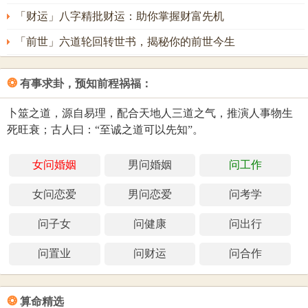
「财运」八字精批财运：助你掌握财富先机
「前世」六道轮回转世书，揭秘你的前世今生
❂
有事求卦，预知前程祸福：
卜筮之道，源自易理，配合天地人三道之气，推演人事物生
死旺衰；古人曰：“至诚之道可以先知”。
女问婚姻
男问婚姻
问工作
女问恋爱
男问恋爱
问考学
问子女
问健康
问出行
问置业
问财运
问合作
❂
算命精选