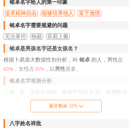
铭卓名字给人的第一印象
追求精神自由
能够培养他人
富于激情
铭卓名字需要规避的问题
无法掌控
独裁
容易上瘾
铭卓是男孩名字还是女孩名？
根据卜易居大数据性别分析，叫
铭卓
的人，男性占
65%
，女性占
35%
，以
男性
居多。
铭卓名字笔画分析
『铭』
字，为左右结构，繁体字写法为
銘
，笔画数为
11
划。
展开剩余 32%
『卓』
字，为上下结构，繁体字写法为
卓
，笔画数为
8
划。
八字姓名祥批