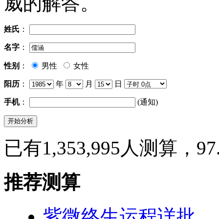
威的解答。
姓氏
：
名字
：
性别
：
男性
女性
阳历
：
年
月
日
手机
：
(通知)
已有1,353,995人测算，9
推荐测算
紫微终生运程详批