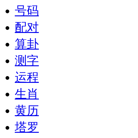
号码
配对
算卦
测字
运程
生肖
黄历
塔罗