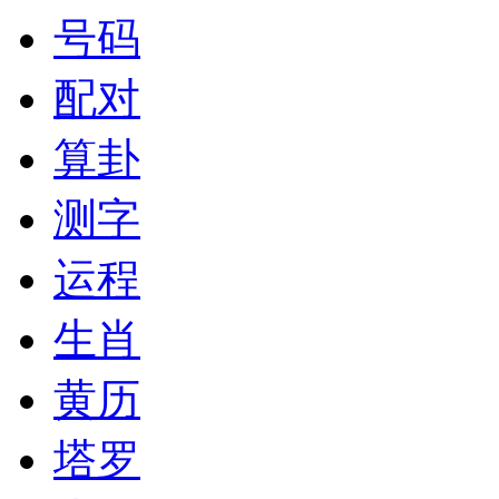
号码
配对
算卦
测字
运程
生肖
黄历
塔罗