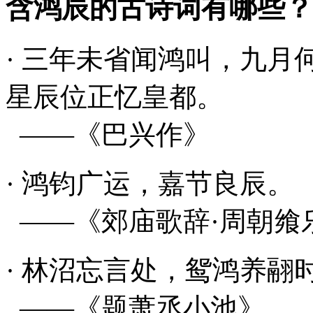
含鸿辰的古诗词有哪些？
· 三年未省闻
鸿
叫，九月
星
辰
位正忆皇都。
——《巴兴作》
·
鸿
钧广运，嘉节良
辰
。
——《郊庙歌辞·周朝飨
· 林沼忘言处，鸳
鸿
养翮
——《题萧丞小池》