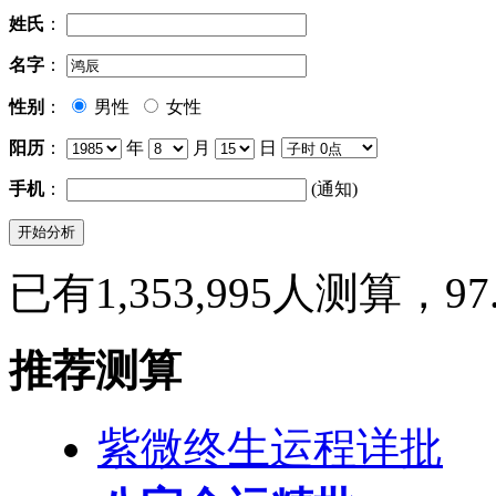
姓氏
：
名字
：
性别
：
男性
女性
阳历
：
年
月
日
手机
：
(通知)
已有1,353,995人测算，9
推荐测算
紫微终生运程详批