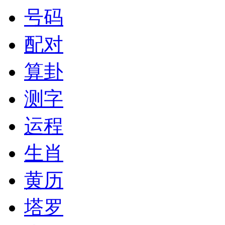
号码
配对
算卦
测字
运程
生肖
黄历
塔罗