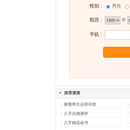
性别
：
男性
阳历
：
年
手机
：
推荐测算
紫微终生运程详批
八字合婚测评
八字桃花命书