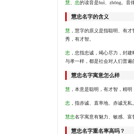
慧
、
忠
的读音是huì、zhōng
慧忠名字的含义
慧
，慧字的原义是指聪明、有才
秀，有才智。
忠
，忠指忠诚，竭心尽力，封建
与孝一样，都是社会对人们普遍
慧忠名字寓意怎么样
慧
，本意是聪明，有才智，精明
忠
，指赤诚、直率地、赤诚无私
慧忠
名字寓意有魅力、敏感、富
慧忠名字重名率高吗？