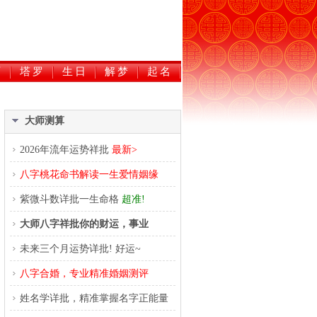
历
塔罗
生日
解梦
起名
大师测算
2026年流年运势祥批
最新>
八字桃花命书解读一生爱情姻缘
紫微斗数详批一生命格
超准!
大师八字祥批你的财运，事业
未来三个月运势详批! 好运~
八字合婚，专业精准婚姻测评
姓名学详批，精准掌握名字正能量