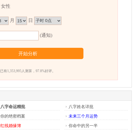
女性
月
日
(通知)
已有1,353,995人测算，97.8%好评。
八字命运精批
八字姓名详批
你的绝密档案
未来三个月运势
红线婚缘簿
你命中的另一半