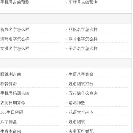
手机号吉凶预测
车牌号吉凶预测
贺兴名字怎么样
丽帆名字怎么样
洪玮名字怎么样
厚才名字怎么样
文洪名字怎么样
子岳名字怎么样
眼跳测吉凶
生辰八字算命
称骨算命
姓名测试打分
手机号码测吉凶
五行缺什么查询
农历日期算命
诸葛神数
365生日密码
花语大全占卜
八字排盘
姓名测试
生肖本命佛
夫妻五行婚配