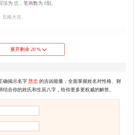
写法为
忠
，笔画数为
8
划。
，五格大吉。
又好出风头，虽诚恳待人，却容易得罪人面临卷入朋友的是
展开剩余
20
%
正确揭示名字
慧忠
的吉凶能量，全面掌握姓名对性格、财
这种组合的人性情直爽，喜怒无常，虚荣心重，心直口快，
师结合你的姓氏和生辰八字，给你更多更权威的解答。
人意志不坚定，喜欢投机行为，花钱较浪费，耐性欠佳，很
卜易居根据姓名五格数理测算得出，仅供参考）