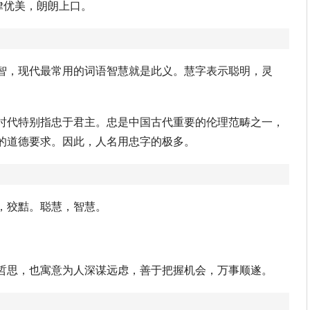
。音律优美，朗朗上口。
智，现代最常用的词语智慧就是此义。慧字表示聪明，灵
时代特别指忠于君主。忠是中国古代重要的伦理范畴之一，
的道德要求。因此，人名用忠字的极多。
，狡黠。聪慧，智慧。
。
哲思，也寓意为人深谋远虑，善于把握机会，万事顺遂。