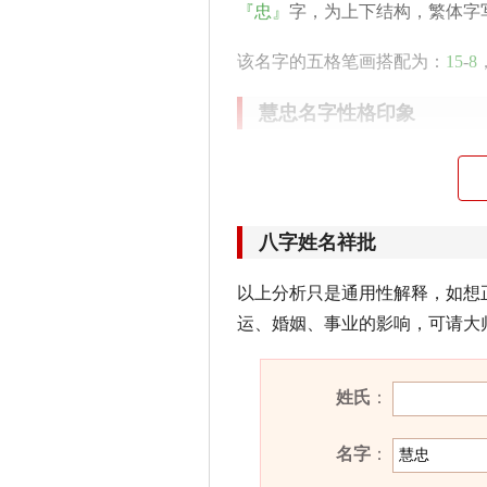
『忠』
字，为上下结构，繁体字
该名字的五格笔画搭配为：
15
-
8
慧忠名字性格印象
为人表面温宏雅量，比较好面子
非中，平白遭受损失。
八字姓名祥批
慧忠名字五行属性
以上分析只是通用性解释，如想
慧忠的姓名五行组合是：
水
-
火
。
运、婚姻、事业的影响，可请大
容易冲动，常常会招惹是非。其
难在事业上取得发展。
姓氏
：
慧忠名字能打多少分？
名字
：
慧忠名字评分为：
90
分（评分由