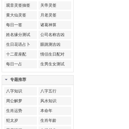
观音灵签抽签
关帝灵签
黄大仙灵签
月老灵签
每日一签
诸葛神算
姓名缘分测试
公司名称吉凶
生日花语占卜
眼跳测吉凶
十二星座配
情侣生日配对
每日一占
生男生女测试
专题推荐
八字知识
八字五行
周公解梦
风水知识
生肖运势
本命年
犯太岁
生肖年龄