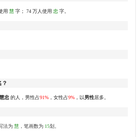
使用
慧
字； 74 万人使用
忠
字。
名？
慧忠
的人，男性占
91%
，女性占
9%
，以
男性
居多。
写法为
慧
，笔画数为
15
划。