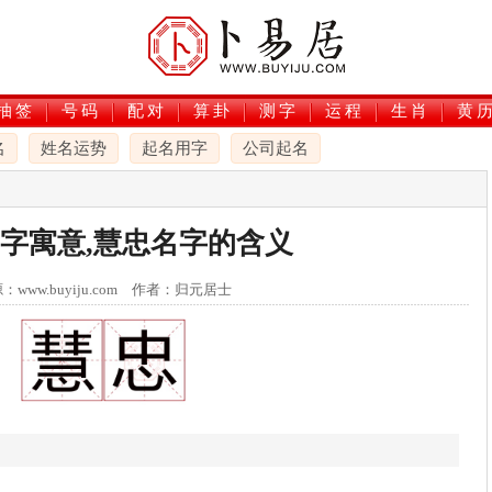
抽签
号码
配对
算卦
测字
运程
生肖
黄
名
姓名运势
起名用字
公司起名
字寓意,慧忠名字的含义
：www.buyiju.com 作者：归元居士