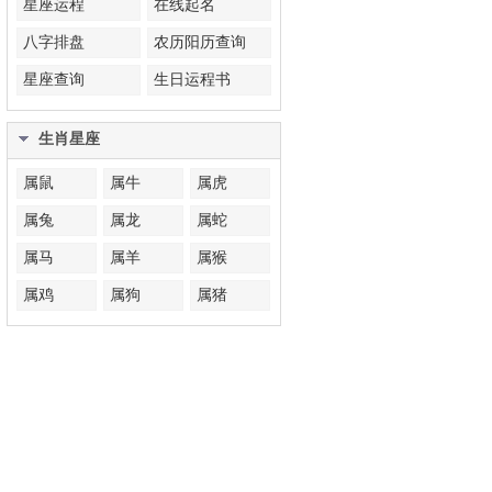
星座运程
在线起名
八字排盘
农历阳历查询
星座查询
生日运程书
生肖星座
属鼠
属牛
属虎
属兔
属龙
属蛇
属马
属羊
属猴
属鸡
属狗
属猪