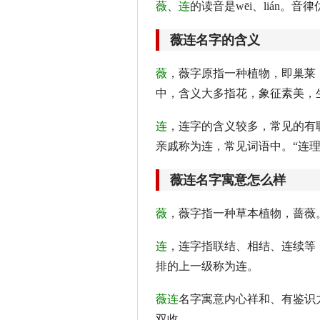
薇
、
连
的读音是wēi、lián。
薇连名字的含义
薇
，薇字原指一种植物，即巢莱
中，含义大多指花，象征素美，
连
，连字的含义较多，常见的有
亲戚称为连，常见词语中。“连理”
薇连名字寓意怎么样
薇
，薇字指一种草本植物，蔷薇
连
，连字指联结、相结、连续等
排的上一级称为连。
薇连
名字寓意内心祥和、有鉴识
双收。