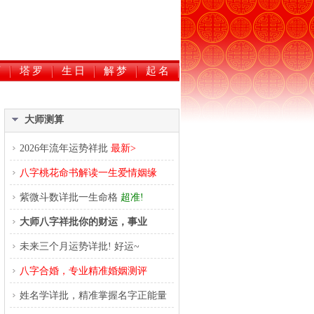
历
塔罗
生日
解梦
起名
大师测算
2026年流年运势祥批
最新>
八字桃花命书解读一生爱情姻缘
紫微斗数详批一生命格
超准!
大师八字祥批你的财运，事业
未来三个月运势详批! 好运~
八字合婚，专业精准婚姻测评
姓名学详批，精准掌握名字正能量