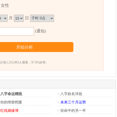
这种组合的人富有仁慈心，外表乐观，待人诚恳，交友甚
女性
，注重实际与工作，耐性佳，能克苦耐劳，创立属于自己的
月
日
(通知)
卜易居根据姓名五格数理测算得出，仅供参考）
已有1,353,995人测算，97.8%好评。
八字命运精批
八字姓名详批
你的绝密档案
未来三个月运势
红线婚缘簿
你命中的另一半