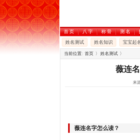
首页
八字
称骨
测名
姓名测试
姓名知识
宝宝起
当前位置:
首页
〉
姓名测试
〉
薇连名
来源
薇连名字怎么读？