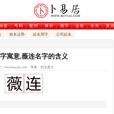
抽签
号码
配对
算卦
测字
运程
生肖
黄
名
姓名运势
起名用字
公司起名
字寓意,薇连名字的含义
：www.buyiju.com 作者：归元居士