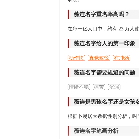
薇连名字重名率高吗？
在每一亿人口中，约有 23 万人
薇连名字给人的第一印象
动作快
直觉敏锐
有冲劲
薇连名字需要规避的问题
情绪不稳
痛苦
沉溺
薇连是男孩名字还是女孩
根据卜易居大数据性别分析，叫
薇连名字笔画分析