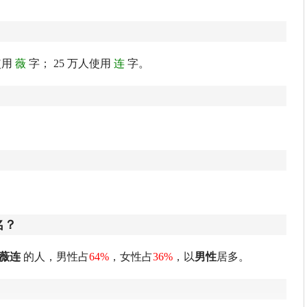
使用
薇
字； 25 万人使用
连
字。
名？
薇连
的人，男性占
64%
，女性占
36%
，以
男性
居多。