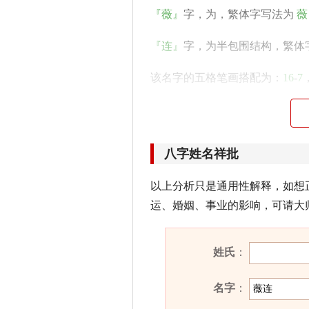
『薇』
字，为，繁体字写法为
薇
『连』
字，为半包围结构，繁体
该名字的五格笔画搭配为：
16
-
7
薇连名字性格印象
外表虽和蔼易处，内心却倾于固
八字姓名祥批
面上似乎经济能力不错，但内心
以上分析只是通用性解释，如想
含薇连的古诗词有哪些？
运、婚姻、事业的影响，可请大
· 仙吏紫
薇
郎，奇花共玩芳。暗
——《和李员外与舍人咏玫瑰花
姓氏
：
薇连名字五行属性
名字
：