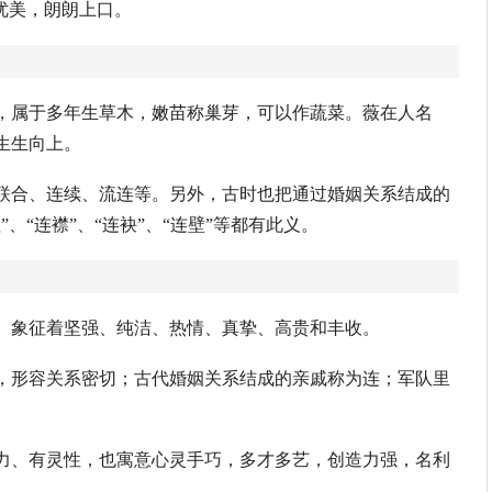
音律优美，朗朗上口。
，属于多年生草木，嫩苗称巢芽，可以作蔬菜。薇在人名
生生向上。
联合、连续、流连等。另外，古时也把通过婚姻关系结成的
、“连襟”、“连袂”、“连壁”等都有此义。
。象征着坚强、纯洁、热情、真挚、高贵和丰收。
，形容关系密切；古代婚姻关系结成的亲戚称为连；军队里
力、有灵性，也寓意心灵手巧，多才多艺，创造力强，名利