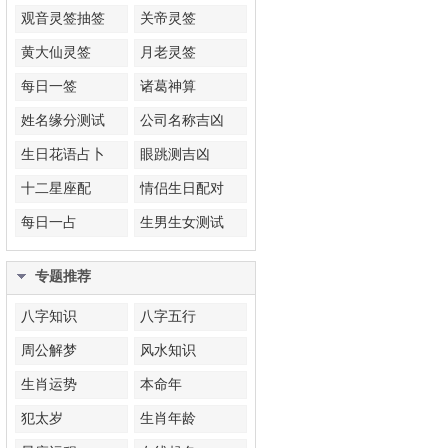
观音灵签抽签
关帝灵签
黄大仙灵签
月老灵签
每日一签
诸葛神算
姓名缘分测试
公司名称吉凶
生日花语占卜
眼跳测吉凶
十二星座配
情侣生日配对
每日一占
生男生女测试
专题推荐
八字知识
八字五行
周公解梦
风水知识
生肖运势
本命年
犯太岁
生肖年龄