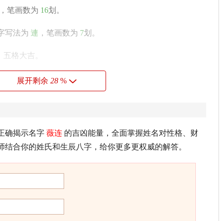
，笔画数为
16
划。
字写法为
連
，笔画数为
7
划。
，五格大吉。
展开剩余
28
%
执，做事不积极，有眼高手低之缺点，很难把握住良机，表
却隐藏种种困难，亦不欲人知。
正确揭示名字
薇连
的吉凶能量，全面掌握姓名对性格、财
师结合你的姓氏和生辰八字，给你更多更权威的解答。
妒翻阶药，遥
连
直署香。
寄徐侍郎》