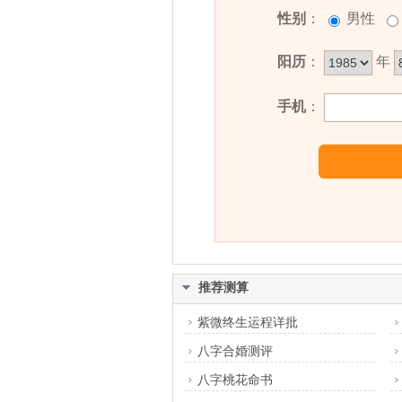
薇连的姓名五行组合是：
木
-
火
。
性别
：
男性
广，做事有计划。其人意志坚定
事业。
阳历
：
年
薇连名字能打多少分？
手机
：
薇连名字评分为：
99
分（评分由
推荐测算
紫微终生运程详批
八字合婚测评
八字桃花命书