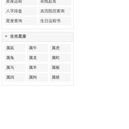
星座运程
在线起名
八字排盘
农历阳历查询
星座查询
生日运程书
生肖星座
属鼠
属牛
属虎
属兔
属龙
属蛇
属马
属羊
属猴
属鸡
属狗
属猪