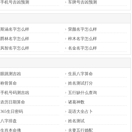
手机号吉凶预测
车牌号吉凶预测
斯涵名字怎么样
荣颜名字怎么样
爵林名字怎么样
梓木名字怎么样
风智名字怎么样
名金名字怎么样
眼跳测吉凶
生辰八字算命
称骨算命
姓名测试打分
手机号码测吉凶
五行缺什么查询
农历日期算命
诸葛神数
365生日密码
花语大全占卜
八字排盘
姓名测试
生肖本命佛
夫妻五行婚配