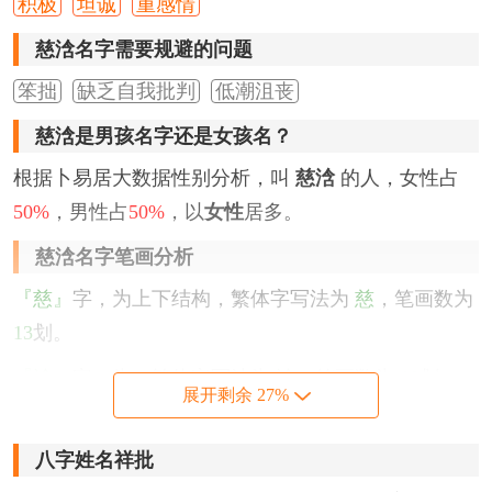
积极
坦诚
重感情
慈浛名字需要规避的问题
笨拙
缺乏自我批判
低潮沮丧
慈浛是男孩名字还是女孩名？
根据卜易居大数据性别分析，叫
慈浛
的人，女性占
50%
，男性占
50%
，以
女性
居多。
慈浛名字笔画分析
『慈』
字，为上下结构，繁体字写法为
慈
，笔画数为
13
划。
『浛』
字，为，繁体字写法为
浛
，笔画数为
10
划。
展开剩余 27%
该名字的五格笔画搭配为：
13
-
10
，五格大吉。
八字姓名祥批
慈浛名字性格印象