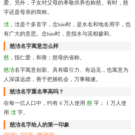
爱。另外，子女对父母的孝敬供养也称慈。有时，慈
字还是母亲的简称。
浛
，浛是个多音字，念hán时，是水名和地名用字，也
有广大的意思。念hàn时，意指水与泥相掺和。
慈浛名字寓意怎么样
慈
，指仁爱，和善；慈母的省称。
慈浛
名字寓意创新、具有吸引力、有远见，也寓意为
人深谋远虑，善于把握机会，万事顺遂。
慈浛名字重名率高吗？
在每一亿人口中，约有 6 万人使用
慈
字； 1 万人使
用
浛
字。
慈浛名字给人的第一印象