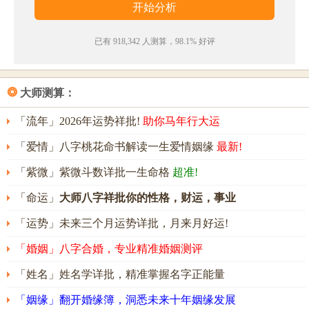
已有 918,342 人测算，98.1% 好评
❂
大师测算：
「流年」2026年运势祥批!
助你马年行大运
「爱情」八字桃花命书解读一生爱情姻缘
最新!
「紫微」紫微斗数详批一生命格
超准!
「命运」
大师八字祥批你的性格，财运，事业
「运势」未来三个月运势详批，月来月好运!
「婚姻」八字合婚，专业精准婚姻测评
「姓名」姓名学详批，精准掌握名字正能量
「姻缘」翻开婚缘簿，洞悉未来十年姻缘发展