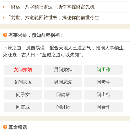
「财运」八字精批财运：助你掌握财富先机
「前世」六道轮回转世书，揭秘你的前世今生
❂
有事求卦，预知前程祸福：
卜筮之道，源自易理，配合天地人三道之气，推演人事物生
死旺衰；古人曰：“至诚之道可以先知”。
女问婚姻
男问婚姻
问工作
女问恋爱
男问恋爱
问考学
问子女
问健康
问出行
问置业
问财运
问合作
❂
算命精选