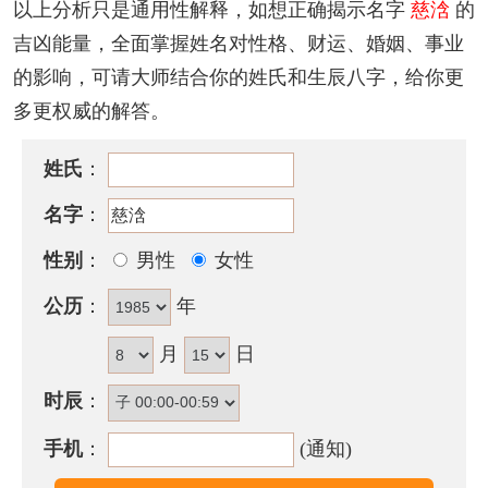
以上分析只是通用性解释，如想正确揭示名字
慈浛
的
为人表面温宏雅量，比较好面子又好出风头，虽诚恳
吉凶能量，全面掌握姓名对性格、财运、婚姻、事业
待人，却容易得罪人面临卷入朋友的是非中，平白遭
的影响，可请大师结合你的姓氏和生辰八字，给你更
受损失。
多更权威的解答。
慈浛名字五行属性
姓氏
：
慈浛的姓名五行组合是：
金
-
水
。这种组合的人性情直
爽，喜怒无常，虚荣心重，心直口快，容易冲动，常
名字
：
常会招惹是非。其人意志不坚定，喜欢投机行为，花
性别
：
男性
女性
钱较浪费，耐性欠佳，很难在事业上取得发展。
公历
：
年
慈浛名字能打多少分？
月
日
慈浛名字评分为：
95
分（评分由卜易居根据姓名五格
数理测算得出，仅供参考）
时辰
：
手机
：
(通知)