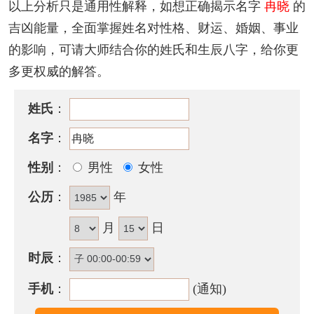
该名字的五格笔画搭配为：
5
-
10
，五格大吉。
以上分析只是通用性解释，如想正确揭示名字
冉晓
的
吉凶能量，全面掌握姓名对性格、财运、婚姻、事业
冉晓名字性格印象
的影响，可请大师结合你的姓氏和生辰八字，给你更
个性外柔内刚，做事勤勉且善于计划，为人主观不屈
多更权威的解答。
人下，有长者风范，在社会上有良好的名声信用。天
运五行属水时，一生富贵之命，但天运五行属土或金
姓氏
：
者，不宜使用此配置。
名字
：
含冉晓的古诗词有哪些？
性别
：
男性
女性
· 历历珠星疑拖佩，
冉
冉云衣似曳罗。通宵道意终无
公历
：
年
尽，向
晓
离愁已复多。
——《七夕赋咏成篇》
月
日
· 枪旗
冉
冉绿丛园，谷雨初晴叫杜鹃。摘带岳华蒸
晓
时辰
：
露，碾和松粉煮春泉。
手机
：
(通知)
——《闻道林诸友尝茶因有寄》