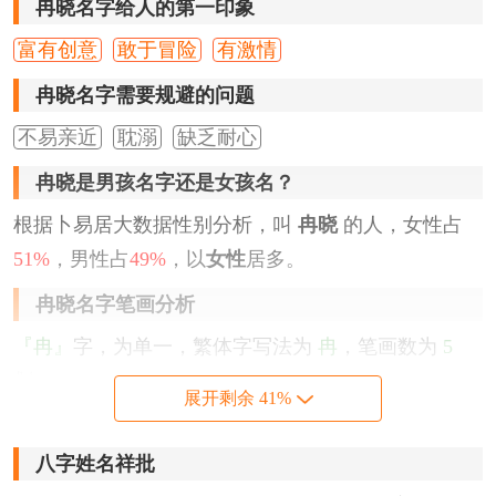
冉晓名字给人的第一印象
富有创意
敢于冒险
有激情
冉晓名字需要规避的问题
不易亲近
耽溺
缺乏耐心
冉晓是男孩名字还是女孩名？
根据卜易居大数据性别分析，叫
冉晓
的人，女性占
51%
，男性占
49%
，以
女性
居多。
冉晓名字笔画分析
『冉』
字，为单一，繁体字写法为
冉
，笔画数为
5
划。
展开剩余 41%
『晓』
字，为左右结构，繁体字写法为
曉;
，笔画数为
10
划。
八字姓名祥批