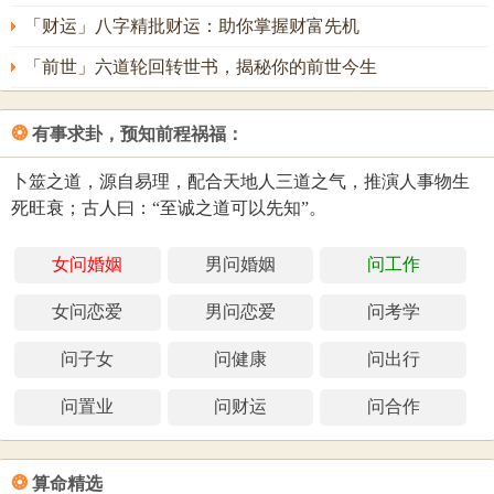
「财运」八字精批财运：助你掌握财富先机
「前世」六道轮回转世书，揭秘你的前世今生
❂
有事求卦，预知前程祸福：
卜筮之道，源自易理，配合天地人三道之气，推演人事物生
死旺衰；古人曰：“至诚之道可以先知”。
女问婚姻
男问婚姻
问工作
女问恋爱
男问恋爱
问考学
问子女
问健康
问出行
问置业
问财运
问合作
❂
算命精选