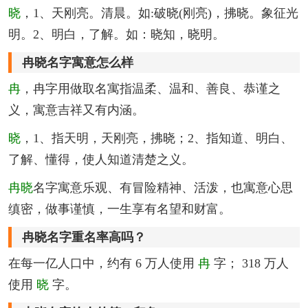
晓
，1、天刚亮。清晨。如:破晓(刚亮)，拂晓。象征光
明。2、明白，了解。如：晓知，晓明。
冉晓名字寓意怎么样
冉
，冉字用做取名寓指温柔、温和、善良、恭谨之
义，寓意吉祥又有内涵。
晓
，1、指天明，天刚亮，拂晓；2、指知道、明白、
了解、懂得，使人知道清楚之义。
冉晓
名字寓意乐观、有冒险精神、活泼，也寓意心思
缜密，做事谨慎，一生享有名望和财富。
冉晓名字重名率高吗？
在每一亿人口中，约有 6 万人使用
冉
字； 318 万人
使用
晓
字。