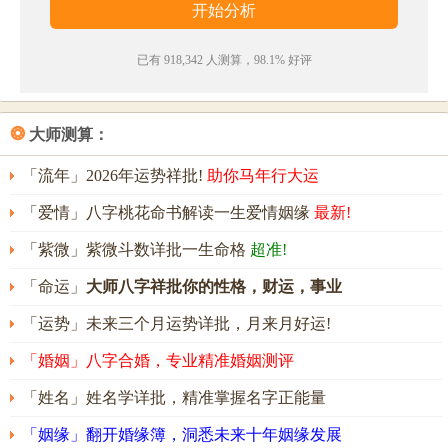
冉晓名字五行属性
冉晓的姓名五行组合是：
火
-
火
。这种组合的人头脑灵
已有 918,342 人测算，98.1% 好评
活，为人正直，富有决断力，执行力很强。其人意志
坚定，做事有计划，目标明确，贵人运好，能在众人
❂
大师测算：
的帮助和支持下取得成功。
「流年」2026年运势祥批!
助你马年行大运
冉晓名字能打多少分？
「爱情」八字桃花命书解读一生爱情姻缘
最新!
冉晓名字评分为：
98
分（评分由卜易居根据姓名五格
「紫微」紫微斗数详批一生命格
超准!
数理测算得出，仅供参考）
「命运」
大师八字祥批你的性格，财运，事业
「运势」未来三个月运势详批，月来月好运!
「婚姻」八字合婚，专业精准婚姻测评
「姓名」姓名学详批，精准掌握名字正能量
「姻缘」翻开婚缘簿，洞悉未来十年姻缘发展