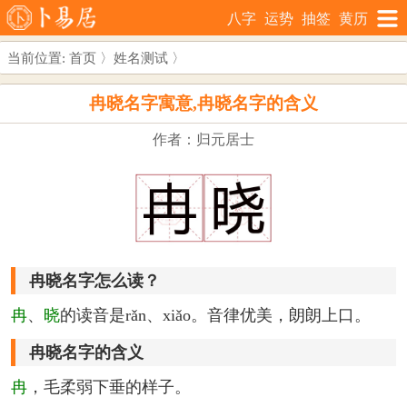
八字
运势
抽签
黄历
当前位置:
首页
〉
姓名测试
〉
冉晓名字寓意,冉晓名字的含义
作者：归元居士
冉晓名字怎么读？
冉
、
晓
的读音是rǎn、xiǎo。音律优美，朗朗上口。
冉晓名字的含义
冉
，毛柔弱下垂的样子。