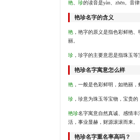
艳
、
珍
的读音是yàn、zhēn。
艳珍名字的含义
艳
，艳字的原义是指色彩鲜艳、
丽。
珍
，珍字的主要意思是指珠玉等
艳珍名字寓意怎么样
艳
，一般是色彩鲜明，如艳丽，
珍
，珍意为珠玉等宝物，宝贵的
艳珍
名字寓意自然真诚、感情丰
活，事业显赫，财源滚滚而来。
艳珍名字重名率高吗？