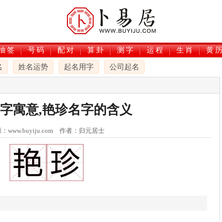
抽签
号码
配对
算卦
测字
运程
生肖
黄
名
姓名运势
起名用字
公司起名
字寓意,艳珍名字的含义
：www.buyiju.com 作者：归元居士