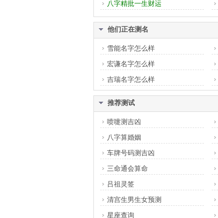
八字精批一生财运
他们正在测名
雪能名字怎么样
宏谦名字怎么样
吉瑞名字怎么样
推荐测试
喷嚏测吉凶
八字算婚姻
车牌号码测吉凶
三命通会算命
吕祖灵签
清宫生男生女预测
星座查询