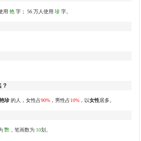
使用
艳
字； 56 万人使用
珍
字。
名？
艳珍
的人，女性占
90%
，男性占
10%
，以
女性
居多。
为
艷
，笔画数为
10
划。