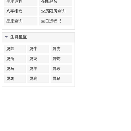
星座运程
在线起名
八字排盘
农历阳历查询
星座查询
生日运程书
生肖星座
属鼠
属牛
属虎
属兔
属龙
属蛇
属马
属羊
属猴
属鸡
属狗
属猪