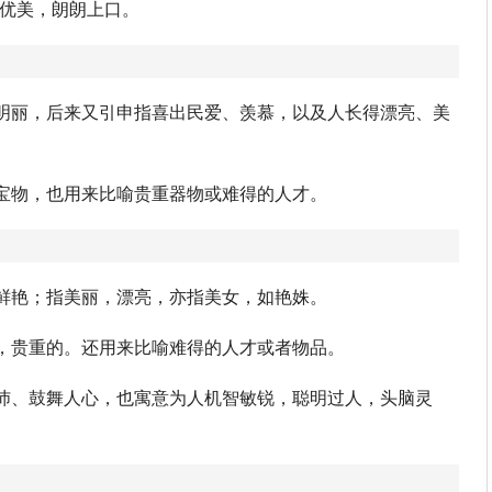
音律优美，朗朗上口。
明丽，后来又引申指喜出民爱、羡慕，以及人长得漂亮、美
宝物，也用来比喻贵重器物或难得的人才。
鲜艳；指美丽，漂亮，亦指美女，如艳姝。
，贵重的。还用来比喻难得的人才或者物品。
沛、鼓舞人心，也寓意为人机智敏锐，聪明过人，头脑灵