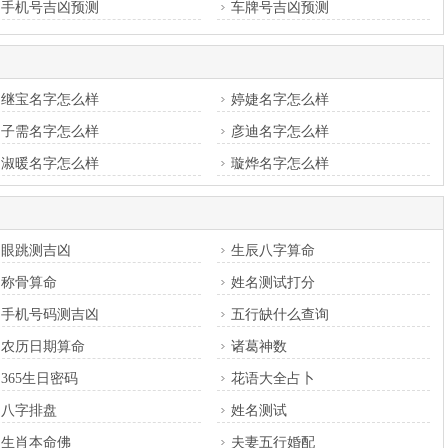
手机号吉凶预测
车牌号吉凶预测
继宝名字怎么样
婷婕名字怎么样
子需名字怎么样
彦迪名字怎么样
淑暖名字怎么样
璇烨名字怎么样
眼跳测吉凶
生辰八字算命
称骨算命
姓名测试打分
手机号码测吉凶
五行缺什么查询
农历日期算命
诸葛神数
365生日密码
花语大全占卜
八字排盘
姓名测试
生肖本命佛
夫妻五行婚配