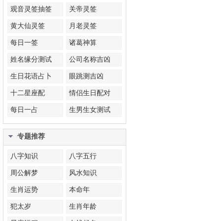
观音灵签抽签
关帝灵签
黄大仙灵签
月老灵签
每日一签
诸葛神算
姓名缘分测试
公司名称吉凶
生日花语占卜
眼跳测吉凶
十二星座配
情侣生日配对
每日一占
生男生女测试
专题推荐
八字知识
八字五行
周公解梦
风水知识
生肖运势
本命年
犯太岁
生肖年龄