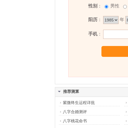
思想多变化。
性别
：
男性
艳珍名字能打多少分？
阳历
：
年
艳珍名字评分为：
90
分（评分由
手机
：
推荐测算
紫微终生运程详批
八字合婚测评
八字桃花命书