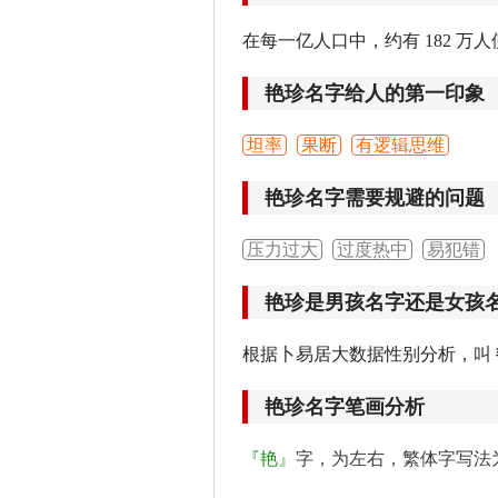
在每一亿人口中，约有 182 万人
艳珍名字给人的第一印象
坦率
果断
有逻辑思维
艳珍名字需要规避的问题
压力过大
过度热中
易犯错
艳珍是男孩名字还是女孩
根据卜易居大数据性别分析，叫
艳珍名字笔画分析
『艳』
字，为左右，繁体字写法