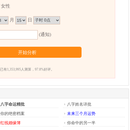
女性
月
日
卜易居根据姓名五格数理测算得出，仅供参考）
(通知)
已有1,353,995人测算，97.8%好评。
八字命运精批
八字姓名详批
你的绝密档案
未来三个月运势
红线婚缘簿
你命中的另一半