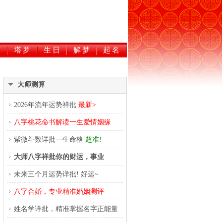
历
塔罗
生日
解梦
起名
大师测算
2026年流年运势祥批
最新>
八字桃花命书解读一生爱情姻缘
紫微斗数详批一生命格
超准!
大师八字祥批你的财运，事业
未来三个月运势详批! 好运~
八字合婚，专业精准婚姻测评
姓名学详批，精准掌握名字正能量