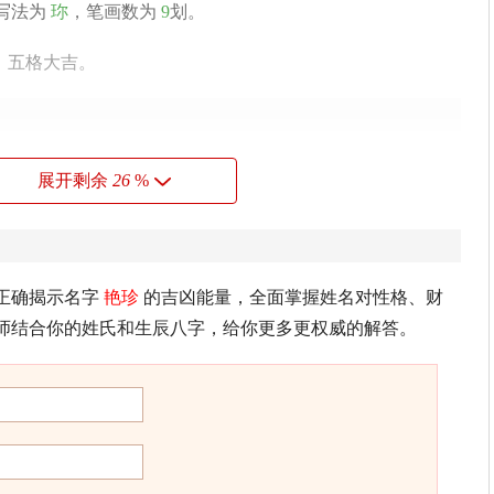
写法为
珎
，笔画数为
9
划。
，五格大吉。
劳，但内心多烦闷。喜欢研究事情动脑筋，不断进修自己，
展开剩余
26
%
正确揭示名字
艳珍
的吉凶能量，全面掌握姓名对性格、财
态妖。
珍
重两般堪比处，醉时红脸舞时腰。
师结合你的姓氏和生辰八字，给你更多更权威的解答。
这种组合的人虽有才华，但凡事好胜好强，以自己的意见为
志不坚定，易受世俗迷惑，耐性不佳，处事欠考虑或冲动，