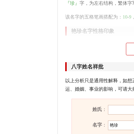
『珍』
字，为左右结构，繁体字
该名字的五格笔画搭配为：
10
-
9
艳珍名字性格印象
外表乐观，喜助他人，为别人多
积极向外发展，必能有所作为。
八字姓名祥批
含艳珍的古诗词有哪些？
以上分析只是通用性解释，如想
· 含春笑日花心
艳
，带雨牵风柳
运、婚姻、事业的影响，可请大
——《状春》
艳珍名字五行属性
姓氏
：
艳珍的姓名五行组合是：
土
-
火
。
名字
：
重，会招致他人的不满。其人意