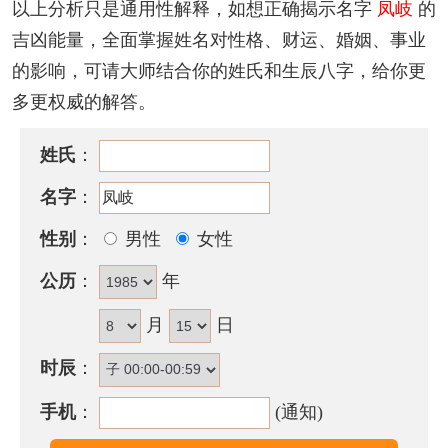
以上分析只是通用性解释，如想正确揭示名字
凤岐
的
『凤』
字，为半包围结构；先外后内，繁体字写法为
吉凶能量，全面掌握姓名对性格、财运、婚姻、事业
鳳
，笔画数为
4
划。
的影响，可请大师结合你的姓氏和生辰八字，给你更
『岐』
字，为左右结构，繁体字写法为
岐
，笔画数为
多更权威的解答。
7
划。
姓氏
：
该名字的五格笔画搭配为：
4
-
7
，五格大吉。
名字
：
凤岐名字性格印象
性别
：
男性
女性
待人虽热心积极，但有时欠考虑而容易得罪人，应发
挥以礼待人的本性，保持乐观的心情，自可得人之敬
公历
：
年
爱，得到部属的支持而达功成名就。
月
日
含凤岐的古诗词有哪些？
时辰
：
· 丹
凤
楼台飘瑞雪，
岐
阳草木亚香尘。
手机
：
(通知)
——《闻迎真身》