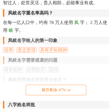
智过人，处世灵活，贵人相助，必能事业有成。
凤岐名字重名率高吗？
在每一亿人口中，约有 78 万人使用
凤
字； 2 万人使
用
岐
字。
凤岐名字给人的第一印象
坦率
意志坚强
具有开拓精神
凤岐名字需要规避的问题
喜欢批评
自我毁灭
迟钝
凤岐是男孩名字还是女孩名？
根据卜易居大数据性别分析，叫
凤岐
的人，男性占
展开剩余 47%
88%
，女性占
12%
，以
男性
居多。
八字姓名祥批
凤岐名字笔画分析