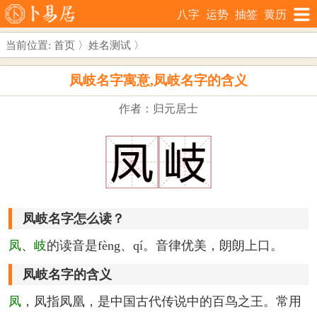
八字
运势
抽签
黄历
当前位置:
首页
〉
姓名测试
〉
凤岐名字寓意,凤岐名字的含义
作者：归元居士
凤岐名字怎么读？
凤
、
岐
的读音是fèng、qí。音律优美，朗朗上口。
凤岐名字的含义
凤
，凤指凤凰，是中国古代传说中的百鸟之王。常用