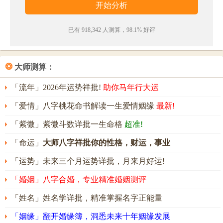
· 谓乘羔雁族，继入
凤
凰池。赤县求人隐，青门起路
岐
。
已有 918,342 人测算，98.1% 好评
——《送合宫苏明府颋》
·
凤
凰池涸台星拆，回首
岐
山忆至公。
❂
大师测算：
——《隐尝在江陵忝故中令白公叨蒙知遇…遂成长
句》
「流年」2026年运势祥批!
助你马年行大运
凤岐名字五行属性
「爱情」八字桃花命书解读一生爱情姻缘
最新!
「紫微」紫微斗数详批一生命格
超准!
凤岐的姓名五行组合是：
水
-
土
。这种组合的人性格刚
强，不怕失败或打击，但是容易得罪人而引起反感，
「命运」
大师八字祥批你的性格，财运，事业
人生的考验较多。其人意志坚定，只顾面子不务实
「运势」未来三个月运势详批，月来月好运!
际，尚能忍受艰苦，操劳而功少。
「婚姻」八字合婚，专业精准婚姻测评
凤岐名字能打多少分？
「姓名」姓名学详批，精准掌握名字正能量
凤岐名字评分为：
94
分（评分由卜易居根据姓名五格
「姻缘」翻开婚缘簿，洞悉未来十年姻缘发展