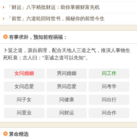
数理测算得出，仅供参考）
「财运」八字精批财运：助你掌握财富先机
「前世」六道轮回转世书，揭秘你的前世今生
❂
有事求卦，预知前程祸福：
卜筮之道，源自易理，配合天地人三道之气，推演人事物生
死旺衰；古人曰：“至诚之道可以先知”。
女问婚姻
男问婚姻
问工作
女问恋爱
男问恋爱
问考学
问子女
问健康
问出行
问置业
问财运
问合作
❂
算命精选