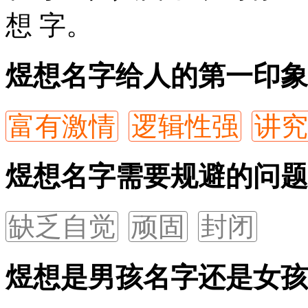
想
字。
煜想名字给人的第一印象
富有激情
逻辑性强
讲究
煜想名字需要规避的问题
缺乏自觉
顽固
封闭
煜想是男孩名字还是女孩