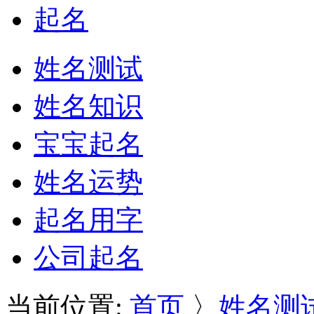
起名
姓名测试
姓名知识
宝宝起名
姓名运势
起名用字
公司起名
当前位置:
首页
〉
姓名测