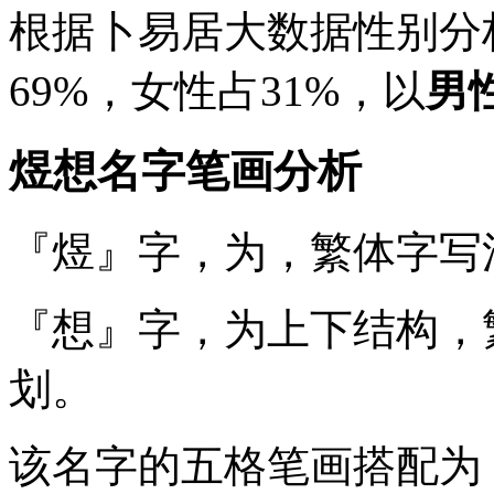
根据卜易居大数据性别分
69%
，女性占
31%
，以
男
煜想名字笔画分析
『煜』
字，为，繁体字写
『想』
字，为上下结构，
划。
该名字的五格笔画搭配为