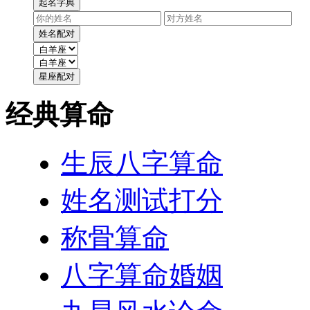
经典算命
生辰八字算命
姓名测试打分
称骨算命
八字算命婚姻