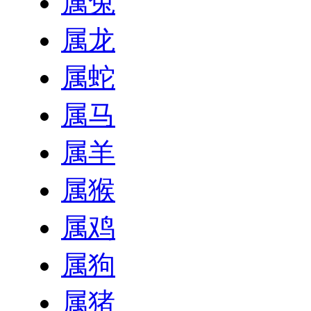
属兔
属龙
属蛇
属马
属羊
属猴
属鸡
属狗
属猪