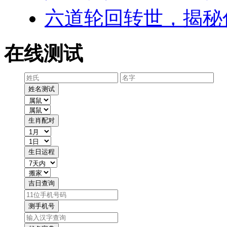
六道轮回转世，揭秘
在线测试