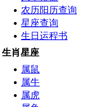
农历阳历查询
星座查询
生日运程书
生肖星座
属鼠
属牛
属虎