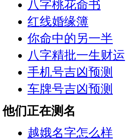
八字桃花命书
红线婚缘簿
你命中的另一半
八字精批一生财运
手机号吉凶预测
车牌号吉凶预测
他们正在测名
越娥名字怎么样