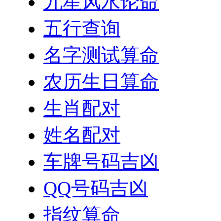
九星风水论命
五行查询
名字测试算命
农历生日算命
生肖配对
姓名配对
车牌号码吉凶
QQ号码吉凶
指纹算命