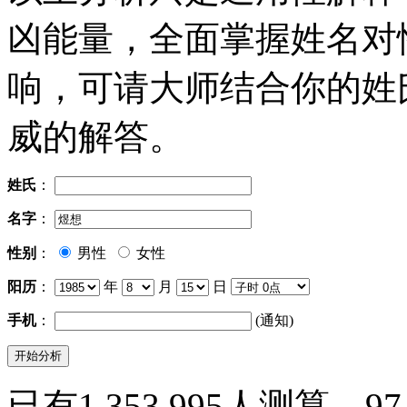
凶能量，全面掌握姓名对
响，可请大师结合你的姓
威的解答。
姓氏
：
名字
：
性别
：
男性
女性
阳历
：
年
月
日
手机
：
(通知)
已有1,353,995人测算，9