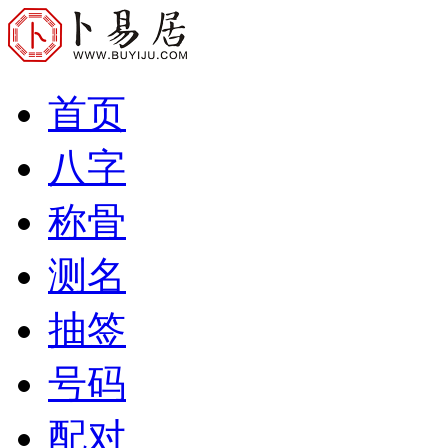
首页
八字
称骨
测名
抽签
号码
配对