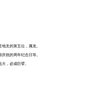
是地支的第五位，属龙。
得庆祝的周年纪念日等。
远大，必成巨擘。
。