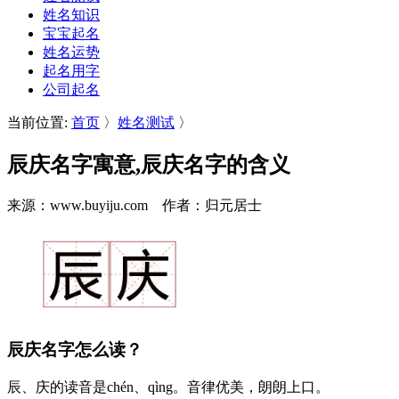
姓名知识
宝宝起名
姓名运势
起名用字
公司起名
当前位置:
首页
〉
姓名测试
〉
辰庆名字寓意,辰庆名字的含义
来源：www.buyiju.com 作者：归元居士
辰庆名字怎么读？
辰
、
庆
的读音是chén、qìng。音律优美，朗朗上口。