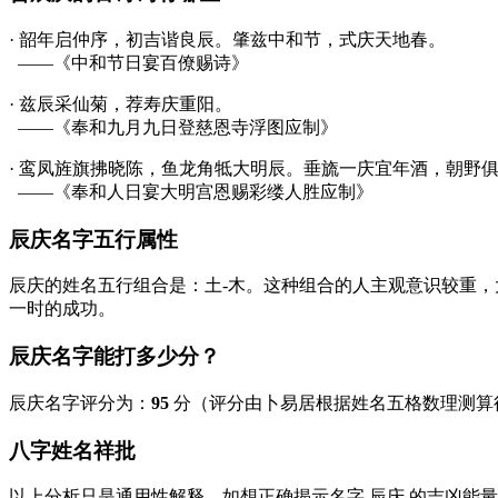
· 韶年启仲序，初吉谐良
辰
。肇兹中和节，式
庆
天地春。
——《中和节日宴百僚赐诗》
· 兹
辰
采仙菊，荐寿
庆
重阳。
——《奉和九月九日登慈恩寺浮图应制》
· 鸾凤旌旗拂晓陈，鱼龙角牴大明
辰
。垂旒一
庆
宜年酒，朝野
——《奉和人日宴大明宫恩赐彩缕人胜应制》
辰庆名字五行属性
辰庆的姓名五行组合是：
土
-
木
。这种组合的人主观意识较重，
一时的成功。
辰庆名字能打多少分？
辰庆名字评分为：
95
分（评分由卜易居根据姓名五格数理测算
八字姓名祥批
以上分析只是通用性解释，如想正确揭示名字
辰庆
的吉凶能量