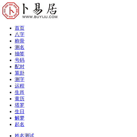
首页
八字
称骨
测名
抽签
号码
配对
算卦
测字
运程
生肖
黄历
塔罗
生日
解梦
起名
姓名测试