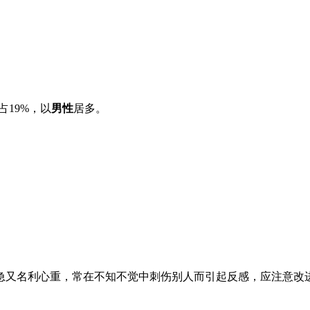
占
19%
，以
男性
居多。
急又名利心重，常在不知不觉中刺伤别人而引起反感，应注意改