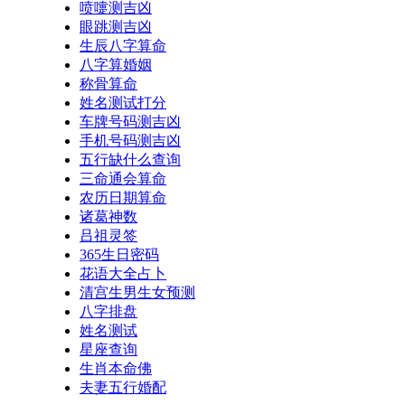
喷嚏测吉凶
眼跳测吉凶
生辰八字算命
八字算婚姻
称骨算命
姓名测试打分
车牌号码测吉凶
手机号码测吉凶
五行缺什么查询
三命通会算命
农历日期算命
诸葛神数
吕祖灵签
365生日密码
花语大全占卜
清宫生男生女预测
八字排盘
姓名测试
星座查询
生肖本命佛
夫妻五行婚配