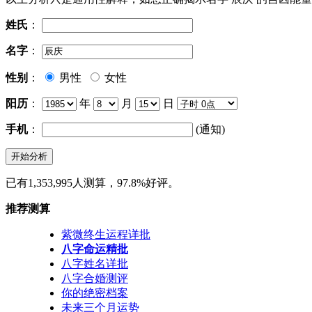
姓氏
：
名字
：
性别
：
男性
女性
阳历
：
年
月
日
手机
：
(通知)
已有1,353,995人测算，97.8%好评。
推荐测算
紫微终生运程详批
八字命运精批
八字姓名详批
八字合婚测评
你的绝密档案
未来三个月运势