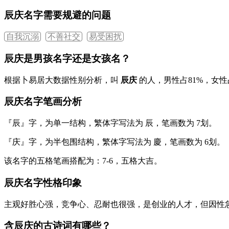
辰庆名字需要规避的问题
自我沉溺
不善社交
易受困扰
辰庆是男孩名字还是女孩名？
根据卜易居大数据性别分析，叫
辰庆
的人，男性占
81%
，女性
辰庆名字笔画分析
『辰』
字，为单一结构，繁体字写法为
辰
，笔画数为
7
划。
『庆』
字，为半包围结构，繁体字写法为
慶
，笔画数为
6
划。
该名字的五格笔画搭配为：
7
-
6
，五格大吉。
辰庆名字性格印象
主观好胜心强，竞争心、忍耐也很强，是创业的人才，但因性
含辰庆的古诗词有哪些？