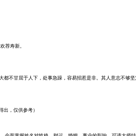
俱欢荐寿新。
大都不甘屈于人下，处事急躁，容易招惹是非。其人意志不够坚
得出，仅供参考）
，全面掌握姓名对性格、财运、婚姻、事业的影响，可请大师结