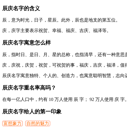
辰庆名字的含义
辰
，意为时光，日子，星辰。此外，辰也是地支的第五位。
庆
，庆字主要表示祝贺、幸福、福庆、吉庆、福泽等。
辰庆名字寓意怎么样
辰
，指时日、是日、月、星的总称，也指清早，还有一种意思
庆
，庆祝，庆贺，祝贺，可祝贺的事，福庆，吉庆，福泽，值
辰庆
名字寓意独特、个人的、创造力，也寓意聪明智慧，志向
辰庆名字重名率高吗？
在每一亿人口中，约有 10 万人使用
辰
字； 92 万人使用
庆
字
辰庆名字给人的第一印象
富想象力
自然的魅力