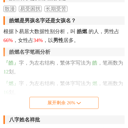
散漫
易受困扰
长期受苦
皓燃是男孩名字还是女孩名？
根据卜易居大数据性别分析，叫
皓燃
的人，男性占
66%
，女性占
34%
，以
男性
居多。
皓燃名字笔画分析
『皓』
字，为左右结构，繁体字写法为
皓
，笔画数为
12
划。
『燃』
字，为左右结构，繁体字写法为
燃
，笔画数为
16
划。
展开剩余 26%
该名字的五格笔画搭配为：
12
-
16
，五格大吉。
皓燃名字性格印象
八字姓名祥批
心情乐观而豪爽，喜欢积极交往，培养人际关系，不