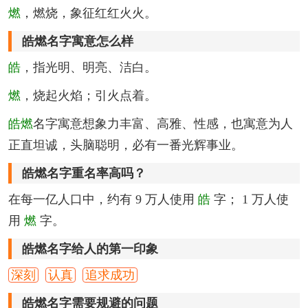
燃
，燃烧，象征红红火火。
皓燃名字寓意怎么样
皓
，指光明、明亮、洁白。
燃
，烧起火焰；引火点着。
皓燃
名字寓意想象力丰富、高雅、性感，也寓意为人
正直坦诚，头脑聪明，必有一番光辉事业。
皓燃名字重名率高吗？
在每一亿人口中，约有 9 万人使用
皓
字； 1 万人使
用
燃
字。
皓燃名字给人的第一印象
深刻
认真
追求成功
皓燃名字需要规避的问题