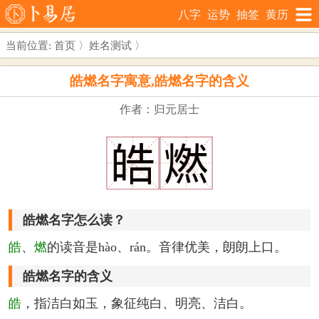
八字
运势
抽签
黄历
当前位置:
首页
〉
姓名测试
〉
皓燃名字寓意,皓燃名字的含义
作者：归元居士
皓燃名字怎么读？
皓
、
燃
的读音是hào、rán。音律优美，朗朗上口。
皓燃名字的含义
皓
，指洁白如玉，象征纯白、明亮、洁白。