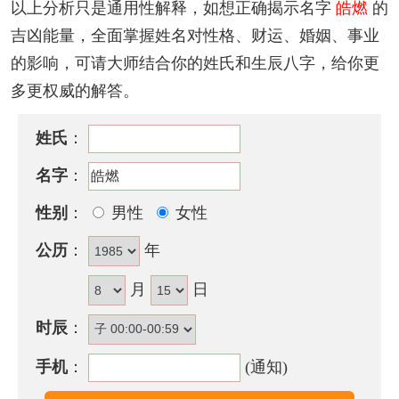
以上分析只是通用性解释，如想正确揭示名字
皓燃
的
耐独处生活，性急为其缺点。如为女子则具有才华和
吉凶能量，全面掌握姓名对性格、财运、婚姻、事业
魅力，颇有男子之风，温柔大方，喜好打扮。
的影响，可请大师结合你的姓氏和生辰八字，给你更
皓燃名字五行属性
多更权威的解答。
皓燃的姓名五行组合是：
木
-
火
。这种组合的人有智
姓氏
：
谋，富有决断力和执行力，领导力强。其人意志坚
名字
：
定，做事有计划，有耐心，能团结众人，调配各种资
源来实现自己的人生抱负，成就一番大事业。
性别
：
男性
女性
皓燃名字能打多少分？
公历
：
年
皓燃名字评分为：
97
分（评分由卜易居根据姓名五格
月
日
数理测算得出，仅供参考）
时辰
：
手机
：
(通知)