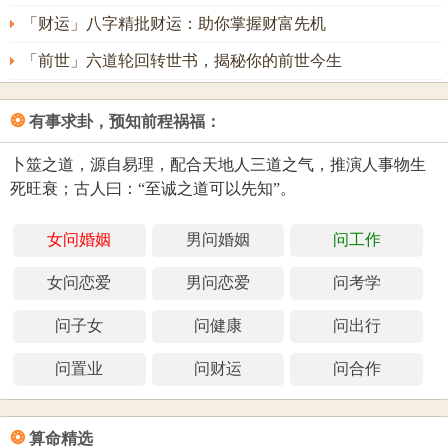
「财运」八字精批财运：助你掌握财富先机
「前世」六道轮回转世书，揭秘你的前世今生
❂
有事求卦，预知前程祸福：
卜筮之道，源自易理，配合天地人三道之气，推演人事物生
死旺衰；古人曰：“至诚之道可以先知”。
女问婚姻
男问婚姻
问工作
女问恋爱
男问恋爱
问考学
问子女
问健康
问出行
问置业
问财运
问合作
❂
算命精选