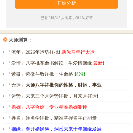
已有 918,342 人测算，98.1% 好评
❂
大师测算：
「流年」2026年运势祥批!
助你马年行大运
「爱情」八字桃花命书解读一生爱情姻缘
最新!
「紫微」紫微斗数详批一生命格
超准!
「命运」
大师八字祥批你的性格，财运，事业
「运势」未来三个月运势详批，月来月好运!
「婚姻」八字合婚，专业精准婚姻测评
「姓名」姓名学详批，精准掌握名字正能量
「姻缘」翻开婚缘簿，洞悉未来十年姻缘发展