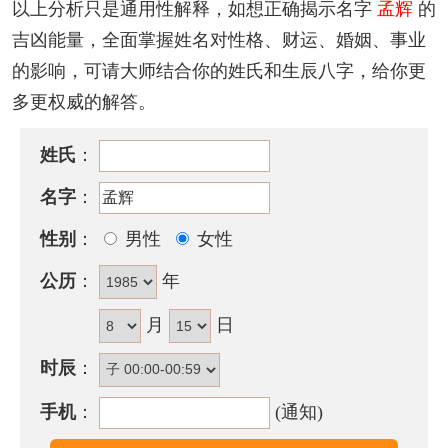
以上分析只是通用性解释，如想正确揭示名字
孟辉
的
12
划。
吉凶能量，全面掌握姓名对性格、财运、婚姻、事业
该名字的五格笔画搭配为：
8
-
12
，五格大吉。
的影响，可请大师结合你的姓氏和生辰八字，给你更
多更权威的解答。
孟辉名字性格印象
心情乐观而豪爽，喜欢积极交往，培养人际关系，不
姓氏
：
耐独处生活，性急为其缺点。如为女子则具有才华和
名字
：
魅力，颇有男子之风，温柔大方，喜好打扮。
性别
：
男性
女性
孟辉名字五行属性
公历
：
年
孟辉的姓名五行组合是：
水
-
水
。这种组合的人有智
谋，富有决断力和执行力，领导力强。其人意志坚
月
日
定，做事有计划，有耐心，能团结众人，调配各种资
时辰
：
源来实现自己的人生抱负，成就一番大事业。
手机
：
(通知)
孟辉名字能打多少分？