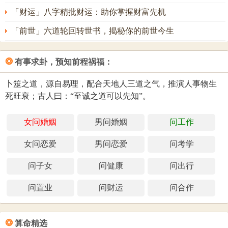
「财运」八字精批财运：助你掌握财富先机
「前世」六道轮回转世书，揭秘你的前世今生
❂
有事求卦，预知前程祸福：
卜筮之道，源自易理，配合天地人三道之气，推演人事物生
死旺衰；古人曰：“至诚之道可以先知”。
女问婚姻
男问婚姻
问工作
女问恋爱
男问恋爱
问考学
问子女
问健康
问出行
问置业
问财运
问合作
❂
算命精选