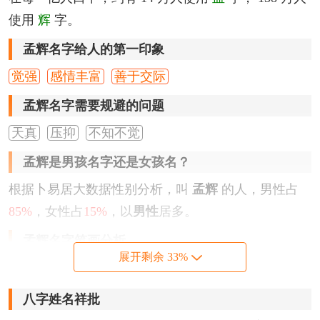
使用
辉
字。
孟辉名字给人的第一印象
觉强
感情丰富
善于交际
孟辉名字需要规避的问题
天真
压抑
不知不觉
孟辉是男孩名字还是女孩名？
根据卜易居大数据性别分析，叫
孟辉
的人，男性占
85%
，女性占
15%
，以
男性
居多。
孟辉名字笔画分析
展开剩余 33%
『孟』
字，为上下结构，繁体字写法为
孟
，笔画数为
8
划。
八字姓名祥批
『辉』
字，为左右结构，繁体字写法为
輝
，笔画数为