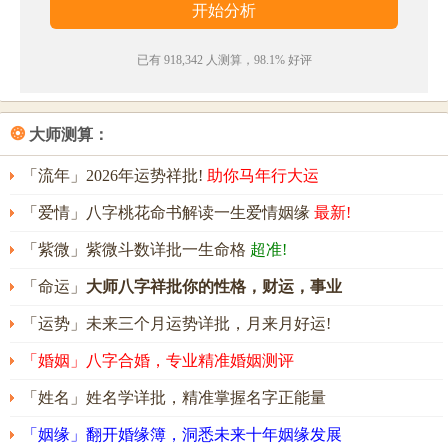
孟辉名字评分为：
90
分（评分由卜易居根据姓名五格
数理测算得出，仅供参考）
已有 918,342 人测算，98.1% 好评
❂
大师测算：
「流年」2026年运势祥批!
助你马年行大运
「爱情」八字桃花命书解读一生爱情姻缘
最新!
「紫微」紫微斗数详批一生命格
超准!
「命运」
大师八字祥批你的性格，财运，事业
「运势」未来三个月运势详批，月来月好运!
「婚姻」八字合婚，专业精准婚姻测评
「姓名」姓名学详批，精准掌握名字正能量
「姻缘」翻开婚缘簿，洞悉未来十年姻缘发展