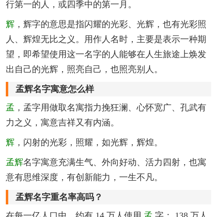
行第一的人，或四季中的第一月。
辉
，辉字的意思是指闪耀的光彩、光辉，也有光彩照
人、辉煌无比之义。用作人名时，主要是表示一种期
望，即希望使用这一名字的人能够在人生旅途上焕发
出自己的光辉，照亮自己，也照亮别人。
孟辉名字寓意怎么样
孟
，孟字用做取名寓指力挽狂澜、心怀宽广、孔武有
力之义，寓意吉祥又有内涵。
辉
，闪射的光彩，照耀，如光辉，辉煌。
孟辉
名字寓意充满生气、外向好动、活力四射，也寓
意有思维深度，有创新能力，一生不凡。
孟辉名字重名率高吗？
在每一亿人口中，约有 14 万人使用
孟
字； 138 万人