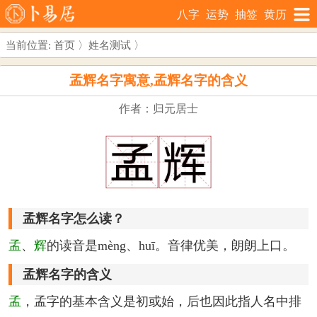
八字
运势
抽签
黄历
当前位置:
首页
〉
姓名测试
〉
孟辉名字寓意,孟辉名字的含义
作者：归元居士
孟辉名字怎么读？
孟
、
辉
的读音是mèng、huī。音律优美，朗朗上口。
孟辉名字的含义
孟
，孟字的基本含义是初或始，后也因此指人名中排