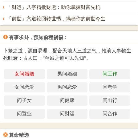
「财运」八字精批财运：助你掌握财富先机
「前世」六道轮回转世书，揭秘你的前世今生
❂
有事求卦，预知前程祸福：
卜筮之道，源自易理，配合天地人三道之气，推演人事物生
死旺衰；古人曰：“至诚之道可以先知”。
女问婚姻
男问婚姻
问工作
女问恋爱
男问恋爱
问考学
问子女
问健康
问出行
问置业
问财运
问合作
❂
算命精选