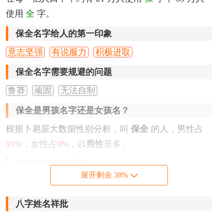
使用
全
字。
保全名字给人的第一印象
意志坚强
有说服力
积极进取
保全名字需要规避的问题
鲁莽
顽固
无法自制
保全是男孩名字还是女孩名？
根据卜易居大数据性别分析，叫
保全
的人，男性占
91%
，女性占
9%
，以
男性
居多。
保全名字笔画分析
展开剩余 38%
『保』
字，为左右结构，繁体字写法为
保
，笔画数为
9
划。
八字姓名祥批
『全』
字，为上下结构，繁体字写法为
全
，笔画数为