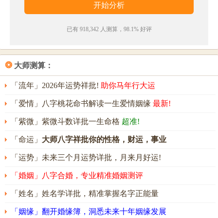
人的不满。其人意志不坚定，易受世俗迷惑，耐性不
佳，处事欠考虑或冲动，思想多变化。
已有 918,342 人测算，98.1% 好评
保全名字能打多少分？
保全名字评分为：
98
分（评分由卜易居根据姓名五格
❂
大师测算：
数理测算得出，仅供参考）
「流年」2026年运势祥批!
助你马年行大运
「爱情」八字桃花命书解读一生爱情姻缘
最新!
「紫微」紫微斗数详批一生命格
超准!
「命运」
大师八字祥批你的性格，财运，事业
「运势」未来三个月运势详批，月来月好运!
「婚姻」八字合婚，专业精准婚姻测评
「姓名」姓名学详批，精准掌握名字正能量
「姻缘」翻开婚缘簿，洞悉未来十年姻缘发展