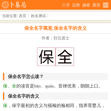
八字
运势
抽签
黄历
当前位置:
首页
〉
姓名测试
〉
保全名字寓意,保全名字的含义
作者：归元居士
保全名字怎么读？
保
、
全
的读音是bǎo、quán。音律优美，朗朗上口。
保全名字的含义
保
，保字最初的含义与襁褓的褓相同，指养育婴儿，