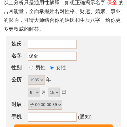
以上分析只是通用性解释，如想正确揭示名字
保全
的
6
划。
吉凶能量，全面掌握姓名对性格、财运、婚姻、事业
该名字的五格笔画搭配为：
9
-
6
，五格大吉。
的影响，可请大师结合你的姓氏和生辰八字，给你更
多更权威的解答。
保全名字性格印象
举止谦和有礼，比较发面了摆排场，有讽刺及不输心
姓氏
：
理，做事考虑过多，容易放弃好机会而无法把握信
名字
：
住。应培养坚定的心志，成功较易。
性别
：
男性
女性
含保全的古诗词有哪些？
公历
：
年
· 繁华有时节，安得
保全
盛。
——《与杨十二、李三早入永寿寺看牡丹》
月
日
保全名字五行属性
时辰
：
保全的姓名五行组合是：
水
-
火
。这种组合的人虽有才
手机
：
(通知)
华，但凡事好胜好强，以自己的意见为重，会招致他