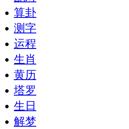
算卦
测字
运程
生肖
黄历
塔罗
生日
解梦