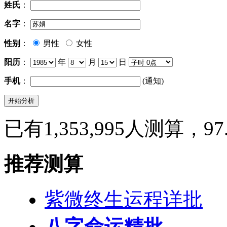
姓氏
：
名字
：
性别
：
男性
女性
阳历
：
年
月
日
手机
：
(通知)
已有1,353,995人测算，9
推荐测算
紫微终生运程详批
八字命运精批