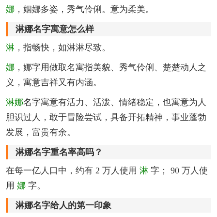
娜
，姻娜多姿，秀气伶俐。意为柔美。
淋娜名字寓意怎么样
淋
，指畅快，如淋淋尽致。
娜
，娜字用做取名寓指美貌、秀气伶俐、楚楚动人之
义，寓意吉祥又有内涵。
淋娜
名字寓意有活力、活泼、情绪稳定，也寓意为人
胆识过人，敢于冒险尝试，具备开拓精神，事业蓬勃
发展，富贵有余。
淋娜名字重名率高吗？
在每一亿人口中，约有 2 万人使用
淋
字； 90 万人使
用
娜
字。
淋娜名字给人的第一印象