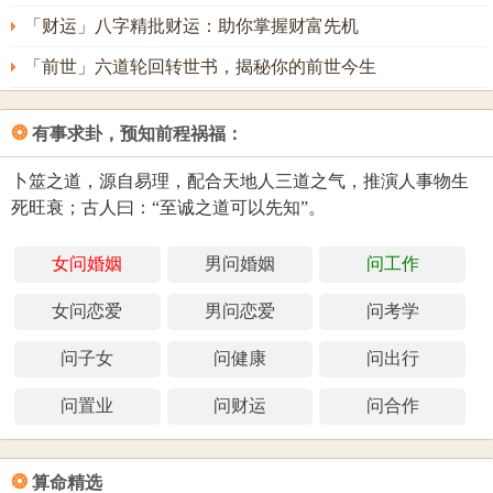
「财运」八字精批财运：助你掌握财富先机
「前世」六道轮回转世书，揭秘你的前世今生
❂
有事求卦，预知前程祸福：
卜筮之道，源自易理，配合天地人三道之气，推演人事物生
死旺衰；古人曰：“至诚之道可以先知”。
女问婚姻
男问婚姻
问工作
女问恋爱
男问恋爱
问考学
问子女
问健康
问出行
问置业
问财运
问合作
❂
算命精选