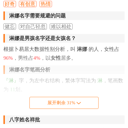
好奇
有创意
热情
淋娜名字需要规避的问题
健忘
对自己轻忽
难以相处
淋娜是男孩名字还是女孩名？
根据卜易居大数据性别分析，叫
淋娜
的人，女性占
96%
，男性占
4%
，以
女性
居多。
淋娜名字笔画分析
『淋』
字，为左中右结构，繁体字写法为
淋
，笔画数
为
11
划。
『娜』
字，为左右结构，繁体字写法为
娜
，笔画数为
展开剩余 31%
9
划。
八字姓名祥批
该名字的五格笔画搭配为：
11
-
9
，五格大吉。