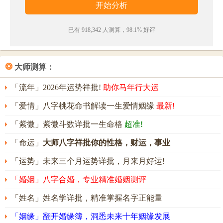
已有 918,342 人测算，98.1% 好评
❂
大师测算：
「流年」2026年运势祥批!
助你马年行大运
「爱情」八字桃花命书解读一生爱情姻缘
最新!
「紫微」紫微斗数详批一生命格
超准!
「命运」
大师八字祥批你的性格，财运，事业
「运势」未来三个月运势详批，月来月好运!
「婚姻」八字合婚，专业精准婚姻测评
「姓名」姓名学详批，精准掌握名字正能量
「姻缘」翻开婚缘簿，洞悉未来十年姻缘发展