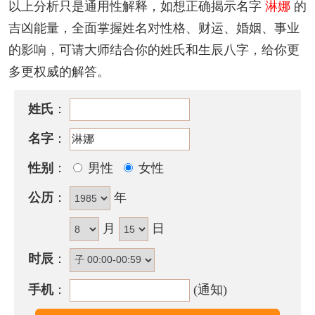
以上分析只是通用性解释，如想正确揭示名字
淋娜
的
淋娜名字性格印象
吉凶能量，全面掌握姓名对性格、财运、婚姻、事业
为人忠厚正直，做事稳健可靠，有计划的头脑，敢作
的影响，可请大师结合你的姓氏和生辰八字，给你更
敢当，大致表面温和内性刚强，主观意识过重，容易
多更权威的解答。
独断独行，易受到他人的不满与中伤，这点需要改
进。
姓氏
：
淋娜名字五行属性
名字
：
淋娜的姓名五行组合是：
水
-
火
。这种组合的人有智
性别
：
男性
女性
谋，富有决断力和执行力，领导力强。其人意志坚
公历
：
年
定，做事有计划，有耐心，能团结众人，调配各种资
源来实现自己的人生抱负，成就一番大事业。
月
日
淋娜名字能打多少分？
时辰
：
淋娜名字评分为：
96
分（评分由卜易居根据姓名五格
手机
：
(通知)
数理测算得出，仅供参考）