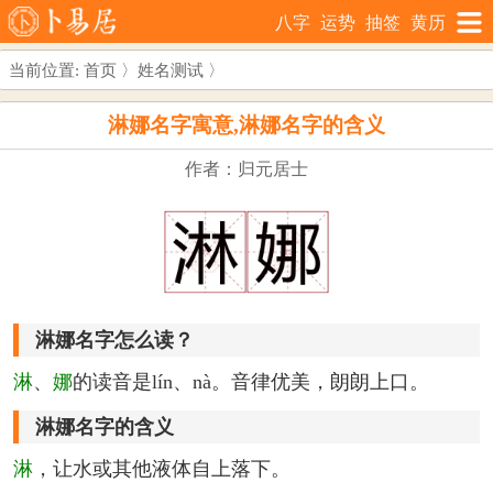
八字
运势
抽签
黄历
当前位置:
首页
〉
姓名测试
〉
淋娜名字寓意,淋娜名字的含义
作者：归元居士
淋娜名字怎么读？
淋
、
娜
的读音是lín、nà。音律优美，朗朗上口。
淋娜名字的含义
淋
，让水或其他液体自上落下。