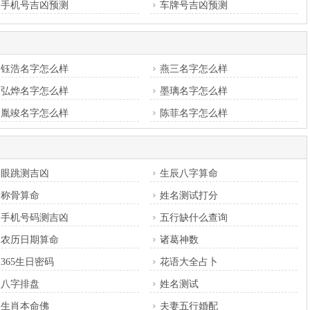
手机号吉凶预测
车牌号吉凶预测
钰浩名字怎么样
燕三名字怎么样
弘烨名字怎么样
墨璃名字怎么样
胤竣名字怎么样
陈菲名字怎么样
眼跳测吉凶
生辰八字算命
称骨算命
姓名测试打分
手机号码测吉凶
五行缺什么查询
农历日期算命
诸葛神数
365生日密码
花语大全占卜
八字排盘
姓名测试
生肖本命佛
夫妻五行婚配