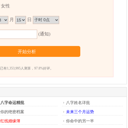
女性
这种组合的人性情直爽，喜怒无常，虚荣心重，心直口快，
月
日
人意志不坚定，喜欢投机行为，花钱较浪费，耐性欠佳，很
(通知)
卜易居根据姓名五格数理测算得出，仅供参考）
已有1,353,995人测算，97.8%好评。
八字命运精批
八字姓名详批
你的绝密档案
未来三个月运势
红线婚缘簿
你命中的另一半