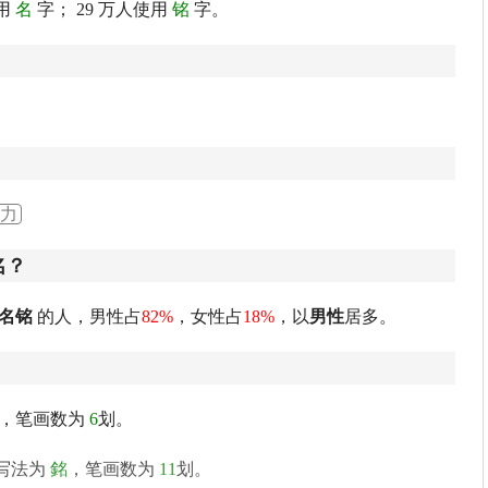
用
名
字； 29 万人使用
铭
字。
力
名？
名铭
的人，男性占
82%
，女性占
18%
，以
男性
居多。
，笔画数为
6
划。
写法为
銘
，笔画数为
11
划。