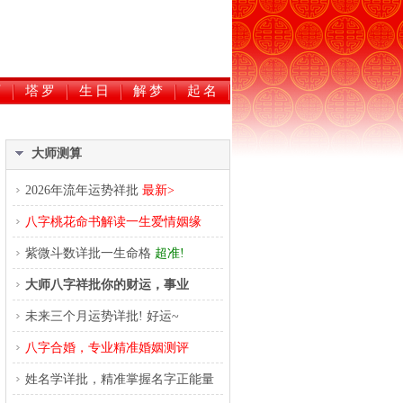
历
塔罗
生日
解梦
起名
大师测算
2026年流年运势祥批
最新>
八字桃花命书解读一生爱情姻缘
紫微斗数详批一生命格
超准!
大师八字祥批你的财运，事业
未来三个月运势详批! 好运~
八字合婚，专业精准婚姻测评
姓名学详批，精准掌握名字正能量