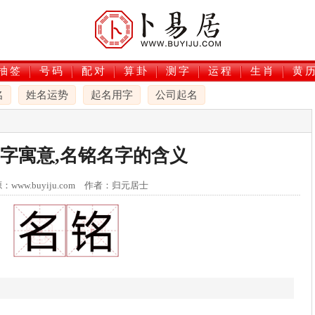
抽签
号码
配对
算卦
测字
运程
生肖
黄
名
姓名运势
起名用字
公司起名
字寓意,名铭名字的含义
：www.buyiju.com 作者：归元居士