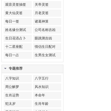
观音灵签抽签
关帝灵签
黄大仙灵签
月老灵签
每日一签
诸葛神算
姓名缘分测试
公司名称吉凶
生日花语占卜
眼跳测吉凶
十二星座配
情侣生日配对
每日一占
生男生女测试
专题推荐
八字知识
八字五行
周公解梦
风水知识
生肖运势
本命年
犯太岁
生肖年龄