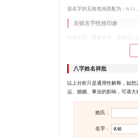
该名字的五格笔画搭配为：
6
-
11
名铭名字性格印象
性格坚忍，度量宽宏，具有容人
锐，是难得的创业人才，耐心处
含名铭的古诗词有哪些？
八字姓名祥批
· 寒空此夜落文星，星落文留万
以上分析只是通用性解释，如想
——《哭秘书姚少监》
运、婚姻、事业的影响，可请大
· 三十麻衣弄渚禽，岂知
名
字彻
——《庚寅岁十一月新罗弘惠上
姓氏
：
· 存殁令
名
传，青青松柏田。露
名字
：
——《达奚吏部夫人寇氏挽歌