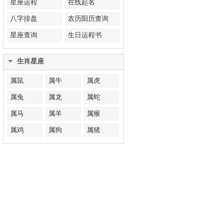
星座运程
在线起名
八字排盘
农历阳历查询
星座查询
生日运程书
生肖星座
属鼠
属牛
属虎
属兔
属龙
属蛇
属马
属羊
属猴
属鸡
属狗
属猪