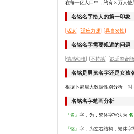
在每一亿人口中，约有 8 万人使
名铭名字给人的第一印象
活泼
适应力强
具自发性
名铭名字需要规避的问题
情感幼稚
不持续
缺乏整合能
名铭是男孩名字还是女孩
根据卜易居大数据性别分析，叫
名铭名字笔画分析
『名』
字，为，繁体字写法为
名
『铭』
字，为左右结构，繁体字