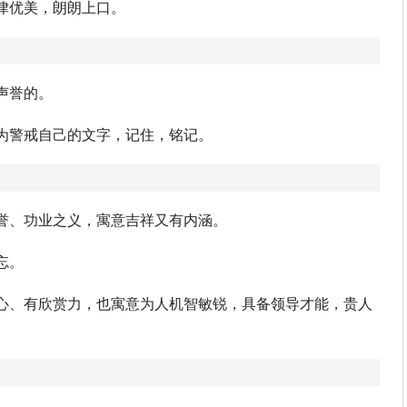
。音律优美，朗朗上口。
声誉的。
为警戒自己的文字，记住，铭记。
誉、功业之义，寓意吉祥又有内涵。
忘。
心、有欣赏力，也寓意为人机智敏锐，具备领导才能，贵人
。