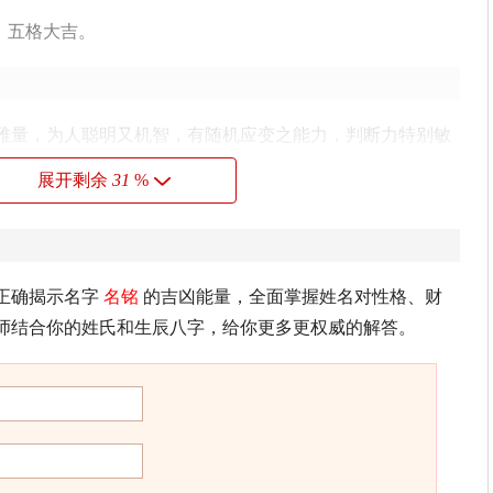
，五格大吉。
雅量，为人聪明又机智，有随机应变之能力，判断力特别敏
事定能成功发展。
展开剩余
31
%
古
名
。晓向平原陈葬礼，悲风吹雨湿
铭
旌。
正确揭示名字
名铭
的吉凶能量，全面掌握姓名对性格、财
师结合你的姓氏和生辰八字，给你更多更权威的解答。
鸡林。勒
铭
虽即多遗草，越海还能抵万金。
人与本国同书请日休…以诗送之》
湿
铭
旌重，风吹卤簿前。
》