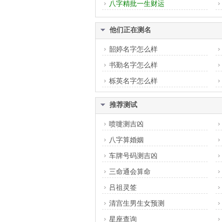
八字精批一生财运
他们正在测名
韶婷名字怎么样
书勤名字怎么样
栎英名字怎么样
推荐测试
喷嚏测吉凶
八字算婚姻
车牌号码测吉凶
三命通会算命
吕祖灵签
清宫生男生女预测
星座查询