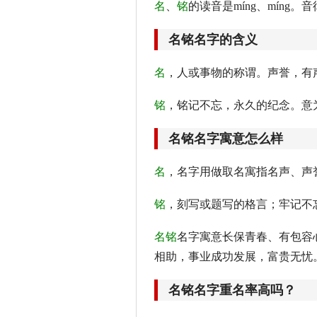
名
、
铭
的读音是míng、míng
名铭名字的含义
名
，人或事物的称谓。声誉，有
铭
，铭记不忘，永久的纪念。意
名铭名字寓意怎么样
名
，名字用做取名寓指名声、声
铭
，刻写或题写的格言；牢记不
名铭
名字寓意长保青春、有包容
相助，事业成功发展，富贵无忧
名铭名字重名率高吗？