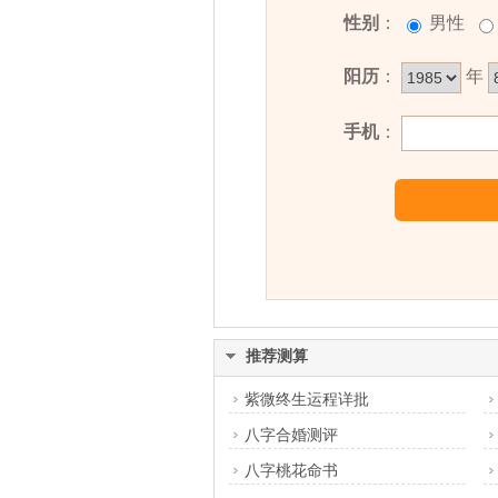
名铭名字五行属性
性别
：
男性
名铭的姓名五行组合是：
水
-
金
。
阳历
：
年
容易冲动，常常会招惹是非。其
手机
：
难在事业上取得发展。
名铭名字能打多少分？
名铭名字评分为：
92
分（评分由
推荐测算
紫微终生运程详批
八字合婚测评
八字桃花命书