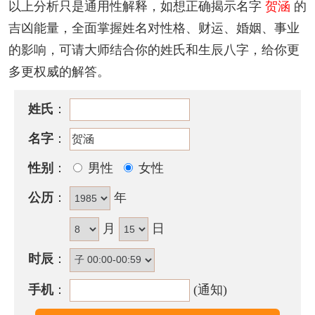
以上分析只是通用性解释，如想正确揭示名字
贺涵
的
做事勤勉又积极，做人性急又刚直，凡事欠周详考
吉凶能量，全面掌握姓名对性格、财运、婚姻、事业
虑，容易误事，做人欠要领，有受拖累吃亏之灵意。
的影响，可请大师结合你的姓氏和生辰八字，给你更
应注意桃色之灾。
多更权威的解答。
贺涵名字五行属性
姓氏
：
贺涵的姓名五行组合是：
水
-
水
。这种组合的人个性善
名字
：
良，温文尔雅，有智慧，有才华，头脑灵活，做事都
能经过仔细考虑。其人意志坚定，能为自己的理想不
性别
：
男性
女性
断奋斗，耐性佳，贵人运很好，能开创一番属于自己
公历
：
年
的事业。
月
日
贺涵名字能打多少分？
时辰
：
贺涵名字评分为：
90
分（评分由卜易居根据姓名五格
数理测算得出，仅供参考）
手机
：
(通知)