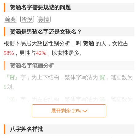
贺涵名字需要规避的问题
疏离
冷漠
寡情
贺涵是男孩名字还是女孩名？
根据卜易居大数据性别分析，叫
贺涵
的人，女性占
58%
，男性占
42%
，以
女性
居多。
贺涵名字笔画分析
『贺』
字，为上下结构，繁体字写法为
賀
，笔画数为
9
划。
『涵』
字，为左右结构，繁体字写法为
涵
，笔画数为
11
划。
展开剩余 29%
该名字的五格笔画搭配为：
9
-
11
，五格大吉。
八字姓名祥批
贺涵名字性格印象