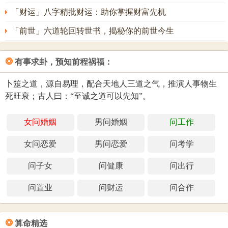
「财运」八字精批财运：助你掌握财富先机
「前世」六道轮回转世书，揭秘你的前世今生
❂
有事求卦，预知前程祸福：
卜筮之道，源自易理，配合天地人三道之气，推演人事物生
死旺衰；古人曰：“至诚之道可以先知”。
女问婚姻
男问婚姻
问工作
女问恋爱
男问恋爱
问考学
问子女
问健康
问出行
问置业
问财运
问合作
❂
算命精选