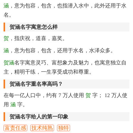
涵
，意为包容，包含，也指潜入水中，此外还用于水
名。
贺涵名字寓意怎么样
贺
，指庆祝，道喜，嘉奖。
涵
，意为包容，包含，还用于水名，水泽众多。
贺涵
名字寓意灵巧、富想象力及魅力，也寓意独立自
主，精明干练，一生享受成功和尊重。
贺涵名字重名率高吗？
在每一亿人口中，约有 7 万人使用
贺
字； 12 万人使
用
涵
字。
贺涵名字给人的第一印象
富责任感
技术纯熟
独特