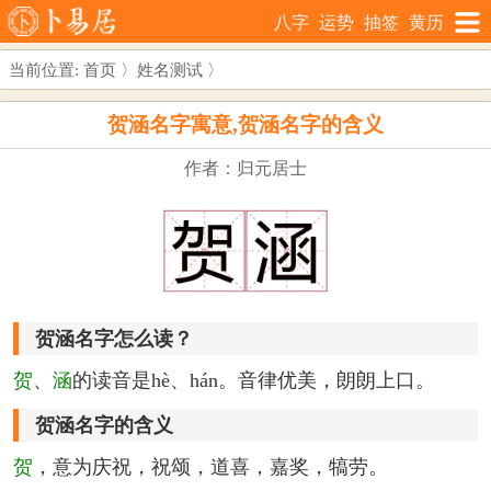
八字
运势
抽签
黄历
当前位置:
首页
〉
姓名测试
〉
贺涵名字寓意,贺涵名字的含义
作者：归元居士
贺涵名字怎么读？
贺
、
涵
的读音是hè、hán。音律优美，朗朗上口。
贺涵名字的含义
贺
，意为庆祝，祝颂，道喜，嘉奖，犒劳。