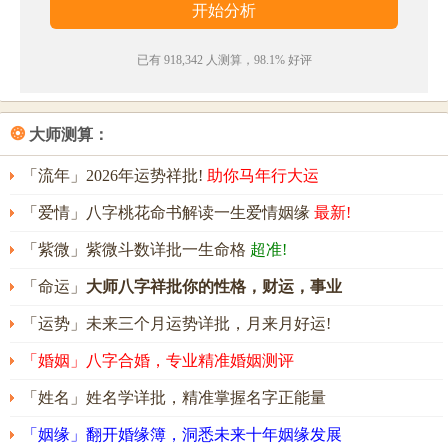
已有 918,342 人测算，98.1% 好评
❂
大师测算：
「流年」2026年运势祥批!
助你马年行大运
「爱情」八字桃花命书解读一生爱情姻缘
最新!
「紫微」紫微斗数详批一生命格
超准!
「命运」
大师八字祥批你的性格，财运，事业
「运势」未来三个月运势详批，月来月好运!
「婚姻」八字合婚，专业精准婚姻测评
「姓名」姓名学详批，精准掌握名字正能量
「姻缘」翻开婚缘簿，洞悉未来十年姻缘发展