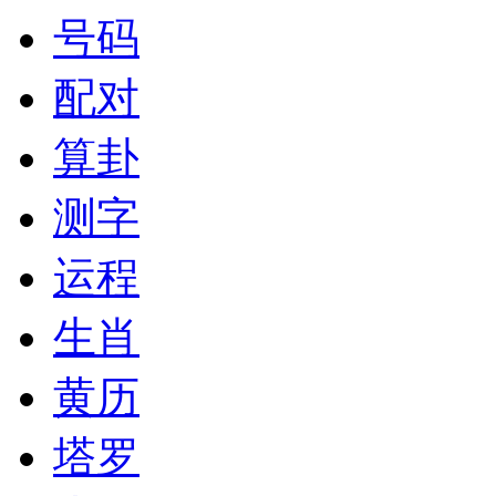
号码
配对
算卦
测字
运程
生肖
黄历
塔罗