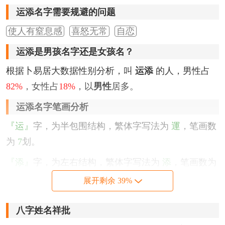
运添名字需要规避的问题
使人有窒息感
喜怒无常
自恋
运添是男孩名字还是女孩名？
根据卜易居大数据性别分析，叫
运添
的人，男性占
82%
，女性占
18%
，以
男性
居多。
运添名字笔画分析
『运』
字，为半包围结构，繁体字写法为
運
，笔画数
为
7
划。
『添』
字，为左右结构，繁体字写法为
添
，笔画数为
11
划。
展开剩余 39%
该名字的五格笔画搭配为：
7
-
11
，五格大吉。
八字姓名祥批
运添名字性格印象