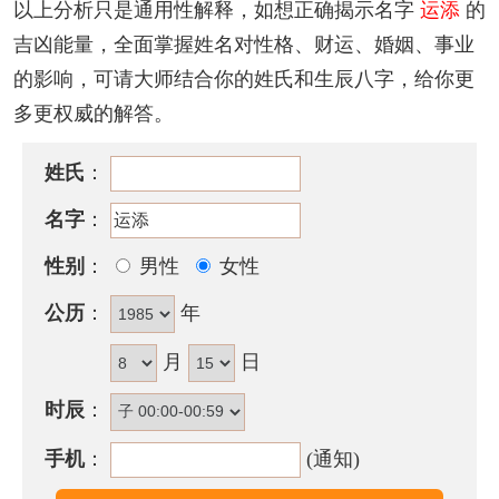
以上分析只是通用性解释，如想正确揭示名字
运添
的
为人忠厚正直，做事稳健可靠，有计划的头脑，敢作
吉凶能量，全面掌握姓名对性格、财运、婚姻、事业
敢当，大致表面温和内性刚强，主观意识过重，容易
的影响，可请大师结合你的姓氏和生辰八字，给你更
独断独行，易受到他人的不满与中伤，这点需要改
多更权威的解答。
进。
姓氏
：
含运添的古诗词有哪些？
名字
：
· 心关桂玉天难晓，
运
落风波梦亦惊。当年志气俱消
尽，白发新
添
四五茎。
性别
：
男性
女性
——《长安夜雨》
公历
：
年
· 有美扶皇
运
，无谁荐直言。并将
添
恨泪，一洒问乾
月
日
坤。
——《哭刘司户二首》
时辰
：
运添名字五行属性
手机
：
(通知)
运添的姓名五行组合是：
土
-
水
。这种组合的人有智