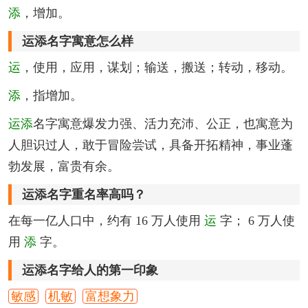
添
，增加。
运添名字寓意怎么样
运
，使用，应用，谋划；输送，搬送；转动，移动。
添
，指增加。
运添
名字寓意爆发力强、活力充沛、公正，也寓意为
人胆识过人，敢于冒险尝试，具备开拓精神，事业蓬
勃发展，富贵有余。
运添名字重名率高吗？
在每一亿人口中，约有 16 万人使用
运
字； 6 万人使
用
添
字。
运添名字给人的第一印象
敏感
机敏
富想象力