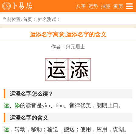
八字
运势
抽签
黄历
当前位置:
首页
〉
姓名测试
〉
运添名字寓意,运添名字的含义
作者：归元居士
运添名字怎么读？
运
、
添
的读音是yùn、tiān。音律优美，朗朗上口。
运添名字的含义
运
，转动，移动；输送，搬送；使用，应用，谋划。