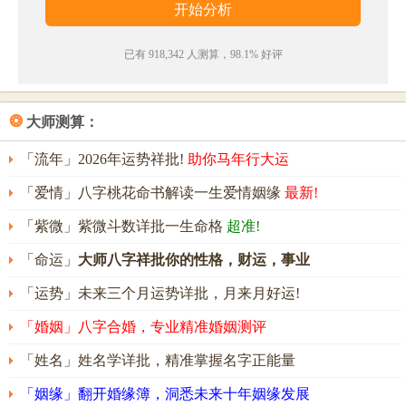
谋，富有决断力和执行力，领导力强。其人意志坚
定，做事有计划，有耐心，能团结众人，调配各种资
已有 918,342 人测算，98.1% 好评
源来实现自己的人生抱负，成就一番大事业。
运添名字能打多少分？
❂
大师测算：
运添名字评分为：
91
分（评分由卜易居根据姓名五格
「流年」2026年运势祥批!
助你马年行大运
数理测算得出，仅供参考）
「爱情」八字桃花命书解读一生爱情姻缘
最新!
「紫微」紫微斗数详批一生命格
超准!
「命运」
大师八字祥批你的性格，财运，事业
「运势」未来三个月运势详批，月来月好运!
「婚姻」八字合婚，专业精准婚姻测评
「姓名」姓名学详批，精准掌握名字正能量
「姻缘」翻开婚缘簿，洞悉未来十年姻缘发展