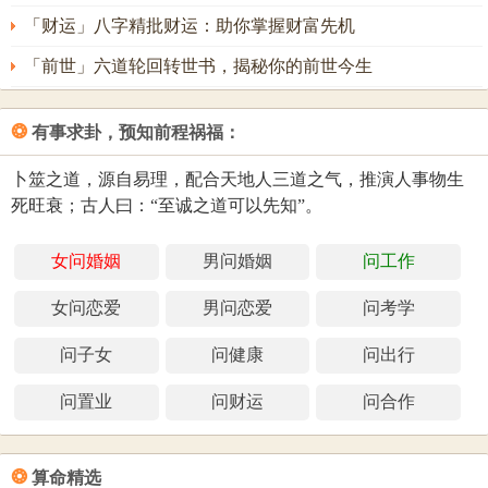
「财运」八字精批财运：助你掌握财富先机
「前世」六道轮回转世书，揭秘你的前世今生
❂
有事求卦，预知前程祸福：
卜筮之道，源自易理，配合天地人三道之气，推演人事物生
死旺衰；古人曰：“至诚之道可以先知”。
女问婚姻
男问婚姻
问工作
女问恋爱
男问恋爱
问考学
问子女
问健康
问出行
问置业
问财运
问合作
❂
算命精选