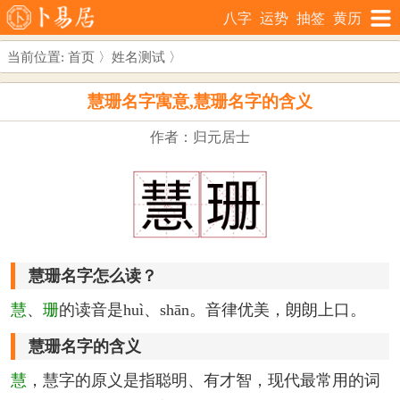
八字
运势
抽签
黄历
当前位置:
首页
〉
姓名测试
〉
慧珊名字寓意,慧珊名字的含义
作者：归元居士
慧珊名字怎么读？
慧
、
珊
的读音是huì、shān。音律优美，朗朗上口。
慧珊名字的含义
慧
，慧字的原义是指聪明、有才智，现代最常用的词