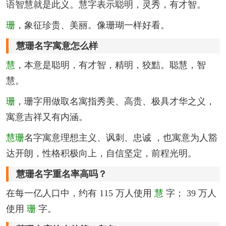
语智慧就是此义。慧字表示聪明，灵秀，有才智。
珊
，象征珍贵、美丽。像珊瑚一样好看。
慧珊名字寓意怎么样
慧
，本意是聪明，有才智，精明，狡黠。聪慧，智
慧。
珊
，珊字用做取名寓指秀美、高贵、极具才华之义，
寓意吉祥又有内涵。
慧珊
名字寓意理想主义、讽刺、忠诚 ，也寓意为人豁
达开朗，性格积极向上，自信坚定，前程光明。
慧珊名字重名率高吗？
在每一亿人口中，约有 115 万人使用
慧
字； 39 万人
使用
珊
字。