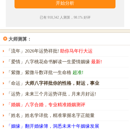
已有 918,342 人测算，98.1% 好评
❂
大师测算：
「流年」2026年运势祥批!
助你马年行大运
「爱情」八字桃花命书解读一生爱情姻缘
最新!
「紫微」紫微斗数详批一生命格
超准!
「命运」
大师八字祥批你的性格，财运，事业
「运势」未来三个月运势详批，月来月好运!
「婚姻」八字合婚，专业精准婚姻测评
「姓名」姓名学详批，精准掌握名字正能量
「姻缘」翻开婚缘簿，洞悉未来十年姻缘发展