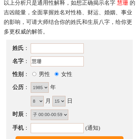
该名字的五格笔画搭配为：
15
-
9
，五格大吉。
以上分析只是通用性解释，如想正确揭示名字
慧珊
的
吉凶能量，全面掌握姓名对性格、财运、婚姻、事业
慧珊名字性格印象
的影响，可请大师结合你的姓氏和生辰八字，给你更
虽有良好的配置，但做事冲动而积极，成功失败常在
多更权威的解答。
一瞬间，凡事多加思考计划，培养耐力，可立于不败
之地。天运五行属火时，晚年陷入失败多灾之命运。
姓氏
：
慧珊名字五行属性
名字
：
慧珊的姓名五行组合是：
水
-
金
。这种组合的人踏实稳
性别
：
男性
女性
重，正直无私，富有决断力和执行力，领导力强。其
公历
：
年
人意志坚定，注重实际，做事有计划，贵人运好，能
获得众人的支持和帮助取得成功。
月
日
慧珊名字能打多少分？
时辰
：
慧珊名字评分为：
93
分（评分由卜易居根据姓名五格
手机
：
(通知)
数理测算得出，仅供参考）