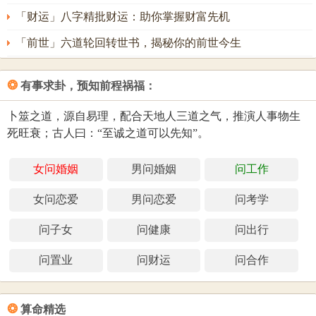
「财运」八字精批财运：助你掌握财富先机
「前世」六道轮回转世书，揭秘你的前世今生
❂
有事求卦，预知前程祸福：
卜筮之道，源自易理，配合天地人三道之气，推演人事物生
死旺衰；古人曰：“至诚之道可以先知”。
女问婚姻
男问婚姻
问工作
女问恋爱
男问恋爱
问考学
问子女
问健康
问出行
问置业
问财运
问合作
❂
算命精选