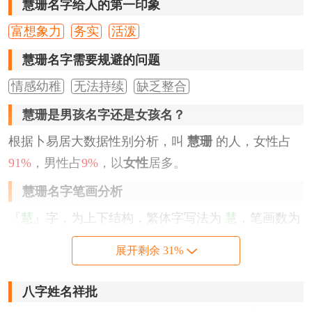
慧珊名字给人的第一印象
富想象力
务实
活泼
慧珊名字需要规避的问题
情感幼稚
无法持续
缺乏整合
慧珊是男孩名字还是女孩名？
根据卜易居大数据性别分析，叫
慧珊
的人，女性占
91%
，男性占
9%
，以
女性
居多。
慧珊名字笔画分析
『慧』
字，为上下结构，繁体字写法为
慧
，笔画数为
15
划。
展开剩余 31%
『珊』
字，为左右结构，繁体字写法为
珊
，笔画数为
9
划。
八字姓名祥批