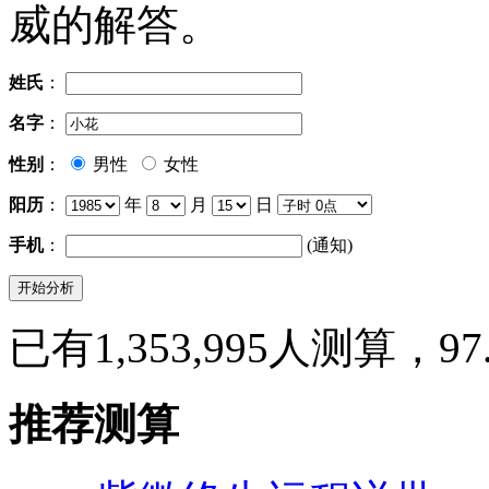
威的解答。
姓氏
：
名字
：
性别
：
男性
女性
阳历
：
年
月
日
手机
：
(通知)
已有1,353,995人测算，9
推荐测算