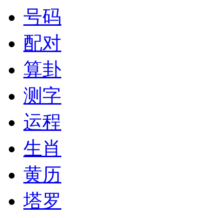
号码
配对
算卦
测字
运程
生肖
黄历
塔罗