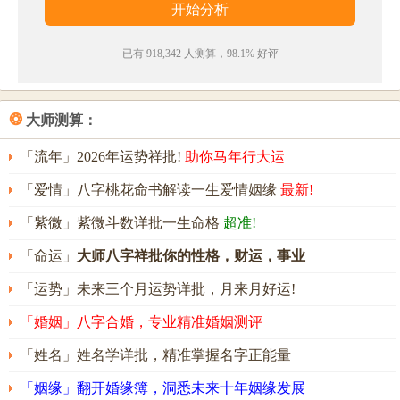
· 凝姿分缥缈，转
佩
辨
玲
珑。
——《云母屏风隔坐》
已有 918,342 人测算，98.1% 好评
佩玲名字五行属性
佩玲的姓名五行组合是：
水
-
火
。这种组合的人虽然聪
❂
大师测算：
明机智，但凡事好争好斗，容易得罪人，常会发生无
「流年」2026年运势祥批!
助你马年行大运
谓的纠纷。其人意志不坚定，易受迷惑，耐性也不
「爱情」八字桃花命书解读一生爱情姻缘
最新!
佳，常会遭受意外的失败和打击。
「紫微」紫微斗数详批一生命格
超准!
佩玲名字能打多少分？
「命运」
大师八字祥批你的性格，财运，事业
佩玲名字评分为：
98
分（评分由卜易居根据姓名五格
「运势」未来三个月运势详批，月来月好运!
数理测算得出，仅供参考）
「婚姻」八字合婚，专业精准婚姻测评
「姓名」姓名学详批，精准掌握名字正能量
「姻缘」翻开婚缘簿，洞悉未来十年姻缘发展