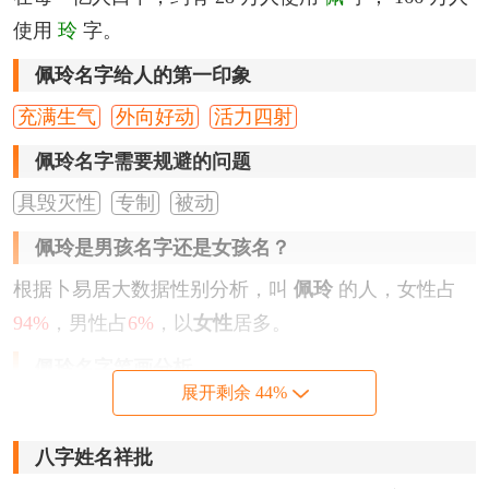
使用
玲
字。
佩玲名字给人的第一印象
充满生气
外向好动
活力四射
佩玲名字需要规避的问题
具毁灭性
专制
被动
佩玲是男孩名字还是女孩名？
根据卜易居大数据性别分析，叫
佩玲
的人，女性占
94%
，男性占
6%
，以
女性
居多。
佩玲名字笔画分析
展开剩余 44%
『佩』
字，为左右结构，繁体字写法为
珮
，笔画数为
8
划。
八字姓名祥批
『玲』
字，为左右结构，繁体字写法为
玲
，笔画数为