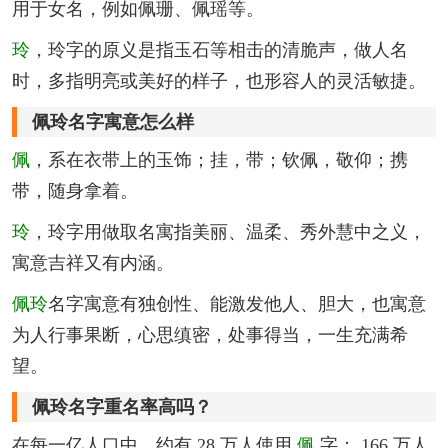
用于女名，例如佩珊、佩瑶等。
玲
，玲字的原义是指玉石等相击的清脆声，做人名
时，多指明亮或美好的样子，也形容人的灵活敏捷。
佩玲名字寓意怎么样
佩
，系在衣带上的玉饰；挂，带；钦佩，敬仰；携
带，随身拿着。
玲
，玲字用做取名寓指美丽、温柔、秀外慧中之义，
寓意吉祥又有内涵。
佩玲
名字寓意有独创性、能激发他人、胆大，也寓意
为人行事果断，心思缜密，处事得当，一生充满希
望。
佩玲名字重名率高吗？
在每一亿人口中，约有 28 万人使用
佩
字； 166 万人