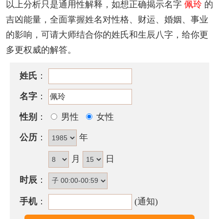
以上分析只是通用性解释，如想正确揭示名字
佩玲
的
9
划。
吉凶能量，全面掌握姓名对性格、财运、婚姻、事业
该名字的五格笔画搭配为：
8
-
9
，五格大吉。
的影响，可请大师结合你的姓氏和生辰八字，给你更
多更权威的解答。
佩玲名字性格印象
温厚中带郁闷的个性，表面平静，内心好强好胜，自
姓氏
：
认为正确的事很难与人妥协，且容易在财务上发生困
名字
：
难受累。
性别
：
男性
女性
含佩玲的古诗词有哪些？
公历
：
年
· 一道鹊桥横渺渺，千声玉
佩
过
玲
玲。
——《七夕》
月
日
·
佩
想停仙步，泉疑咽夜声。特达知难拟，
玲
珑岂易
时辰
：
名。
手机
：
(通知)
——《玉声如乐》