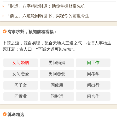
「财运」八字精批财运：助你掌握财富先机
「前世」六道轮回转世书，揭秘你的前世今生
❂
有事求卦，预知前程祸福：
卜筮之道，源自易理，配合天地人三道之气，推演人事物生
死旺衰；古人曰：“至诚之道可以先知”。
女问婚姻
男问婚姻
问工作
女问恋爱
男问恋爱
问考学
问子女
问健康
问出行
问置业
问财运
问合作
❂
算命精选