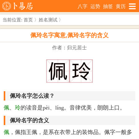
八字
运势
抽签
黄历
当前位置:
首页
〉
姓名测试
〉
佩玲名字寓意,佩玲名字的含义
作者：归元居士
佩玲名字怎么读？
佩
、
玲
的读音是pèi、líng。音律优美，朗朗上口。
佩玲名字的含义
佩
，佩指王佩，是系在衣带上的装饰品。佩字一般多