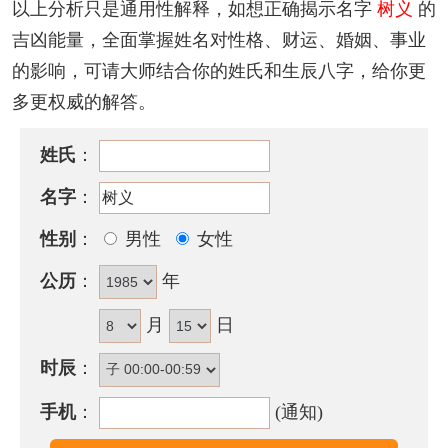
该名字的五格笔画搭配为：
9
-
3
，五格大吉。
以上分析只是通用性解释，如想正确揭示名字
树义
的
吉凶能量，全面掌握姓名对性格、财运、婚姻、事业
树义名字性格印象
的影响，可请大师结合你的姓氏和生辰八字，给你更
性情温和有礼，严守社会秩序、公共道德，好施要领
多更权威的解答。
且好面子，但意志较弱，缺乏决断力，工作态度很认
真，但不耐太繁重的工作，成功是有限的。
姓氏
：
含树义的古诗词有哪些？
名字
：
· 枝长南庭
树
，池临北涧流。栖栖将
义
动，安得久情
性别
：
男性
女性
留。
公历
：
年
——《与弟游家园》
月
日
·
树
色向高阁，昼阴横半墙。每闻第一
义
，心净琉璃
光。
时辰
：
——《题神力师院》
手机
：
(通知)
· 北林积修
树
，南池生别岛。谈笑光六
义
，发论明三