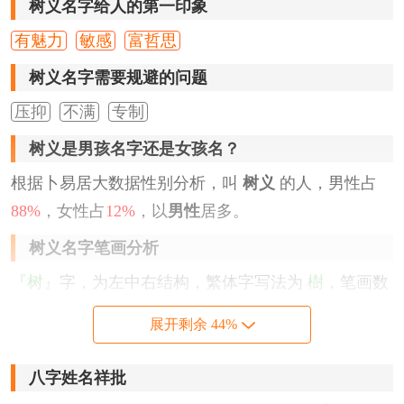
树义名字给人的第一印象
有魅力
敏感
富哲思
树义名字需要规避的问题
压抑
不满
专制
树义是男孩名字还是女孩名？
根据卜易居大数据性别分析，叫
树义
的人，男性占
88%
，女性占
12%
，以
男性
居多。
树义名字笔画分析
『树』
字，为左中右结构，繁体字写法为
樹
，笔画数
为
9
划。
展开剩余 44%
『义』
字，为单一结构，繁体字写法为
義
，笔画数为
3
划。
八字姓名祥批