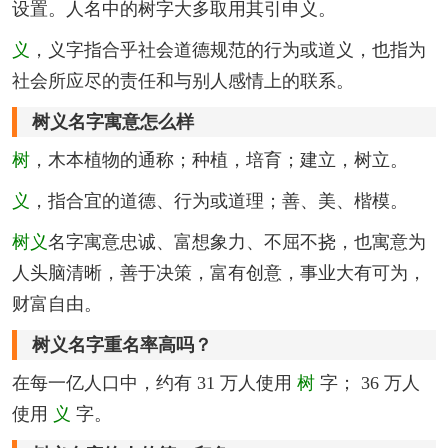
设置。人名中的树字大多取用其引申义。
义
，义字指合乎社会道德规范的行为或道义，也指为
社会所应尽的责任和与别人感情上的联系。
树义名字寓意怎么样
树
，木本植物的通称；种植，培育；建立，树立。
义
，指合宜的道德、行为或道理；善、美、楷模。
树义
名字寓意忠诚、富想象力、不屈不挠，也寓意为
人头脑清晰，善于决策，富有创意，事业大有可为，
财富自由。
树义名字重名率高吗？
在每一亿人口中，约有 31 万人使用
树
字； 36 万人
使用
义
字。