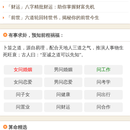
「财运」八字精批财运：助你掌握财富先机
「前世」六道轮回转世书，揭秘你的前世今生
❂
有事求卦，预知前程祸福：
卜筮之道，源自易理，配合天地人三道之气，推演人事物生
死旺衰；古人曰：“至诚之道可以先知”。
女问婚姻
男问婚姻
问工作
女问恋爱
男问恋爱
问考学
问子女
问健康
问出行
问置业
问财运
问合作
❂
算命精选