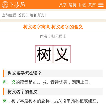
八字
运势
抽签
黄历
当前位置:
首页
〉
姓名测试
〉
树义名字寓意,树义名字的含义
作者：归元居士
树义名字怎么读？
树
、
义
的读音是shù、yì。音律优美，朗朗上口。
树义名字的含义
树
，树字本是树木的总称，后又引申指种植或建立、