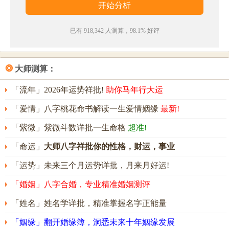
倒。
——《襄阳公宅饮》
已有 918,342 人测算，98.1% 好评
树义名字五行属性
树义的姓名五行组合是：
木
-
木
。这种组合的人踏实稳
❂
大师测算：
重，待人热情，做事主动，能承受大的压力。其人意
「流年」2026年运势祥批!
助你马年行大运
志坚定，在恶劣环境中也能随遇而安，能忍受艰苦，
「爱情」八字桃花命书解读一生爱情姻缘
最新!
常有贵人相助，能靠自身的努力开辟一番属于自己的
「紫微」紫微斗数详批一生命格
超准!
事业。
「命运」
大师八字祥批你的性格，财运，事业
树义名字能打多少分？
「运势」未来三个月运势详批，月来月好运!
树义名字评分为：
92
分（评分由卜易居根据姓名五格
数理测算得出，仅供参考）
「婚姻」八字合婚，专业精准婚姻测评
「姓名」姓名学详批，精准掌握名字正能量
「姻缘」翻开婚缘簿，洞悉未来十年姻缘发展