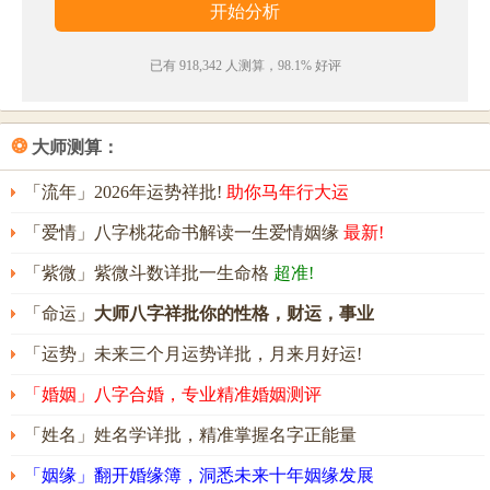
已有 918,342 人测算，98.1% 好评
❂
大师测算：
「流年」2026年运势祥批!
助你马年行大运
「爱情」八字桃花命书解读一生爱情姻缘
最新!
「紫微」紫微斗数详批一生命格
超准!
「命运」
大师八字祥批你的性格，财运，事业
「运势」未来三个月运势详批，月来月好运!
「婚姻」八字合婚，专业精准婚姻测评
「姓名」姓名学详批，精准掌握名字正能量
「姻缘」翻开婚缘簿，洞悉未来十年姻缘发展