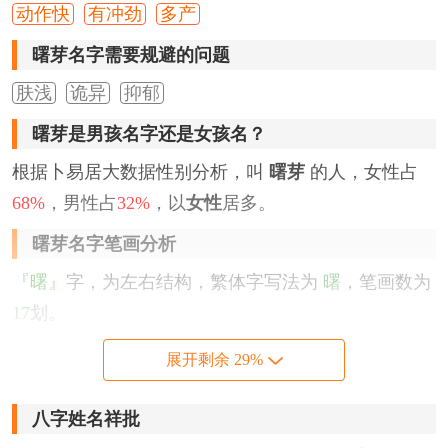
动作快
有冲劲
多产
曙芽名字需要规避的问题
肤浅
诡异
抑郁
曙芽是男孩名字还是女孩名？
根据卜易居大数据性别分析，叫
曙芽
的人，女性占
68%
，男性占
32%
，以
女性
居多。
曙芽名字笔画分析
『曙』
字，为左右结构，繁体字写法为
曙
，笔画数为
17
划。
『芽』
字，为上下结构，繁体字写法为
芽
，笔画数为
展开剩余 29%
7
划。
八字姓名祥批
该名字的五格笔画搭配为：
17
-
7
，五格大吉。