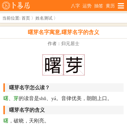
八字
运势
抽签
黄历
当前位置:
首页
〉
姓名测试
〉
曙芽名字寓意,曙芽名字的含义
作者：归元居士
曙芽名字怎么读？
曙
、
芽
的读音是shǔ、yá。音律优美，朗朗上口。
曙芽名字的含义
曙
，破晓，天刚亮。