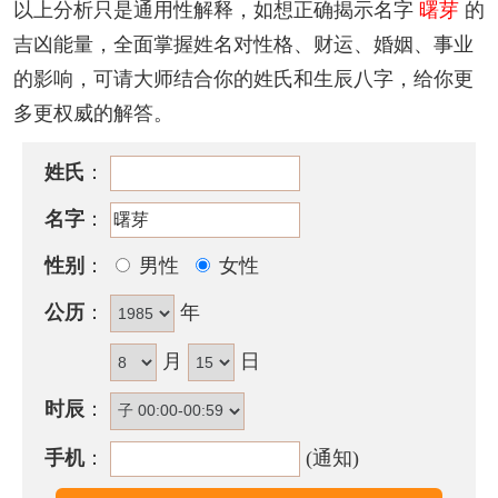
以上分析只是通用性解释，如想正确揭示名字
曙芽
的
曙芽名字性格印象
吉凶能量，全面掌握姓名对性格、财运、婚姻、事业
为人聪明机智，做事有计划，待人诚恳，做事坦白，
的影响，可请大师结合你的姓氏和生辰八字，给你更
心情好坏都可由表情看出来，交友甚广，为别人多
多更权威的解答。
劳，且有浪费金钱的倾向，外表乐观，内心多劳。
姓氏
：
曙芽名字五行属性
名字
：
曙芽的姓名五行组合是：
火
-
木
。这种组合的人踏实稳
重，正直无私，富有决断力和执行力，领导力强。其
性别
：
男性
女性
人意志坚定，注重实际，做事有计划，贵人运好，能
公历
：
年
获得众人的支持和帮助取得成功。
月
日
曙芽名字能打多少分？
时辰
：
曙芽名字评分为：
94
分（评分由卜易居根据姓名五格
数理测算得出，仅供参考）
手机
：
(通知)