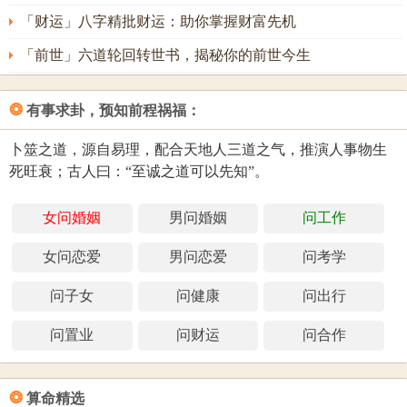
「财运」八字精批财运：助你掌握财富先机
「前世」六道轮回转世书，揭秘你的前世今生
❂
有事求卦，预知前程祸福：
卜筮之道，源自易理，配合天地人三道之气，推演人事物生
死旺衰；古人曰：“至诚之道可以先知”。
女问婚姻
男问婚姻
问工作
女问恋爱
男问恋爱
问考学
问子女
问健康
问出行
问置业
问财运
问合作
❂
算命精选