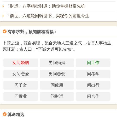
「财运」八字精批财运：助你掌握财富先机
「前世」六道轮回转世书，揭秘你的前世今生
❂
有事求卦，预知前程祸福：
卜筮之道，源自易理，配合天地人三道之气，推演人事物生
死旺衰；古人曰：“至诚之道可以先知”。
女问婚姻
男问婚姻
问工作
女问恋爱
男问恋爱
问考学
问子女
问健康
问出行
问置业
问财运
问合作
❂
算命精选