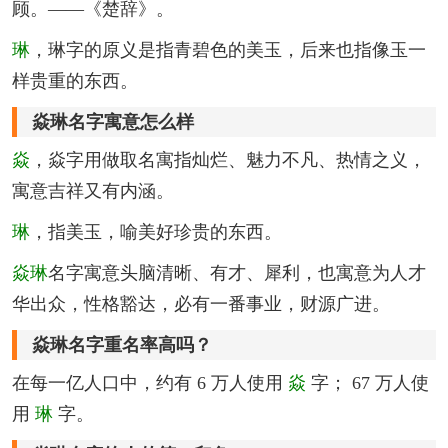
顾。——《楚辞》。
琳
，琳字的原义是指青碧色的美玉，后来也指像玉一
样贵重的东西。
焱琳名字寓意怎么样
焱
，焱字用做取名寓指灿烂、魅力不凡、热情之义，
寓意吉祥又有内涵。
琳
，指美玉，喻美好珍贵的东西。
焱琳
名字寓意头脑清晰、有才、犀利，也寓意为人才
华出众，性格豁达，必有一番事业，财源广进。
焱琳名字重名率高吗？
在每一亿人口中，约有 6 万人使用
焱
字； 67 万人使
用
琳
字。