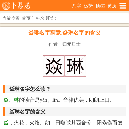
八字
运势
抽签
黄历
当前位置:
首页
〉
姓名测试
〉
焱琳名字寓意,焱琳名字的含义
作者：归元居士
焱琳名字怎么读？
焱
、
琳
的读音是yàn、lín。音律优美，朗朗上口。
焱琳名字的含义
焱
，火花，火焰。如：日暾暾其西舍兮，阳焱焱而复