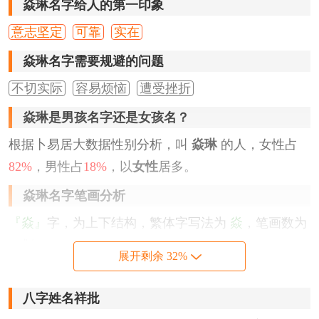
焱琳名字给人的第一印象
意志坚定
可靠
实在
焱琳名字需要规避的问题
不切实际
容易烦恼
遭受挫折
焱琳是男孩名字还是女孩名？
根据卜易居大数据性别分析，叫
焱琳
的人，女性占
82%
，男性占
18%
，以
女性
居多。
焱琳名字笔画分析
『焱』
字，为上下结构，繁体字写法为
焱
，笔画数为
12
划。
展开剩余 32%
『琳』
字，为左中右结构，繁体字写法为
琳
，笔画数
为
12
划。
八字姓名祥批