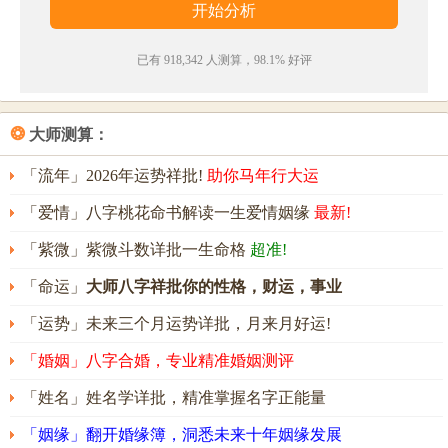
数理测算得出，仅供参考）
已有 918,342 人测算，98.1% 好评
❂
大师测算：
「流年」2026年运势祥批!
助你马年行大运
「爱情」八字桃花命书解读一生爱情姻缘
最新!
「紫微」紫微斗数详批一生命格
超准!
「命运」
大师八字祥批你的性格，财运，事业
「运势」未来三个月运势详批，月来月好运!
「婚姻」八字合婚，专业精准婚姻测评
「姓名」姓名学详批，精准掌握名字正能量
「姻缘」翻开婚缘簿，洞悉未来十年姻缘发展