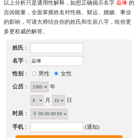
该名字的五格笔画搭配为：
12
-
12
，五格大吉。
以上分析只是通用性解释，如想正确揭示名字
焱琳
的
吉凶能量，全面掌握姓名对性格、财运、婚姻、事业
焱琳名字性格印象
的影响，可请大师结合你的姓氏和生辰八字，给你更
为人难诚恳正直，对待晚辈也宽厚慈祥，有好充面子
多更权威的解答。
的倾向，但不耐吃苦烦重的工作，做事不够积极，容
易放弃好机会。一生发展较缓慢。
姓氏
：
焱琳名字五行属性
名字
：
焱琳的姓名五行组合是：
火
-
木
。这种组合的人有智
性别
：
男性
女性
谋，有才华，做事都能经过仔细考虑，观察力强。其
公历
：
年
人意志坚定，为自己理想不断奋斗，耐性佳，能忍受
艰苦，若能团结和信任他人，则必定会取得大的成
月
日
功。
时辰
：
焱琳名字能打多少分？
手机
：
(通知)
焱琳名字评分为：
99
分（评分由卜易居根据姓名五格