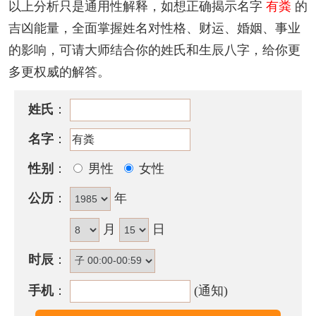
以上分析只是通用性解释，如想正确揭示名字
有粪
的
为人慷慨好面子，心理善良，外柔内刚，努力奋斗，
吉凶能量，全面掌握姓名对性格、财运、婚姻、事业
快人快语且有自大之象，博学而不能专精于一艺，善
的影响，可请大师结合你的姓氏和生辰八字，给你更
于安排人生乐趣。婚后倾于风流。
多更权威的解答。
含有粪的古诗词有哪些？
姓氏
：
· 阴岸东流水，上
有
微风生。逍遥一息间，
粪
土五侯
荣。
名字
：
——《经端溪峡中》
性别
：
男性
女性
· 依然若
有
情，回头语僮仆。勿作篲与箕，而令
粪
土
公历
：
年
辱。
——《洗竹》
月
日
· 因极还应
有
甚通，难将
粪
壤掩神踪。
时辰
：
——《宝剑》
手机
：
(通知)
有粪名字五行属性