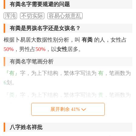
有粪名字需要规避的问题
浑沌
不切实际
容易心烦意乱
有粪是男孩名字还是女孩名？
根据卜易居大数据性别分析，叫
有粪
的人，女性占
50%
，男性占
50%
，以
女性
居多。
有粪名字笔画分析
『有』
字，为上下结构，繁体字写法为
有
，笔画数为
6
划。
『粪』
字，为上下结构，繁体字写法为
糞
，笔画数为
12
划。
展开剩余 41%
该名字的五格笔画搭配为：
6
-
12
，五格大吉。
八字姓名祥批
有粪名字性格印象