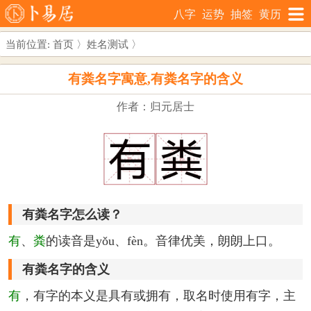
八字
运势
抽签
黄历
当前位置:
首页
〉
姓名测试
〉
有粪名字寓意,有粪名字的含义
作者：归元居士
有粪名字怎么读？
有
、
粪
的读音是yǒu、fèn。音律优美，朗朗上口。
有粪名字的含义
有
，有字的本义是具有或拥有，取名时使用有字，主