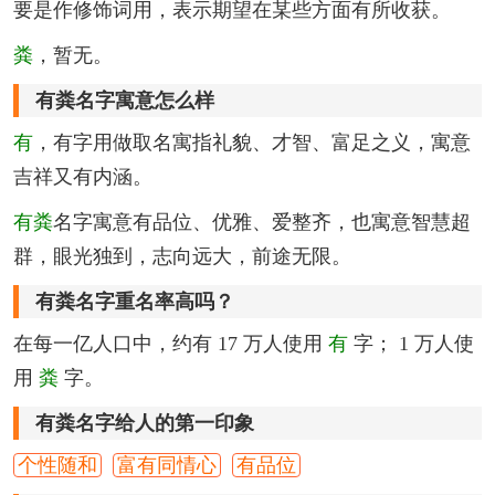
要是作修饰词用，表示期望在某些方面有所收获。
粪
，暂无。
有粪名字寓意怎么样
有
，有字用做取名寓指礼貌、才智、富足之义，寓意
吉祥又有内涵。
有粪
名字寓意有品位、优雅、爱整齐，也寓意智慧超
群，眼光独到，志向远大，前途无限。
有粪名字重名率高吗？
在每一亿人口中，约有 17 万人使用
有
字； 1 万人使
用
粪
字。
有粪名字给人的第一印象
个性随和
富有同情心
有品位