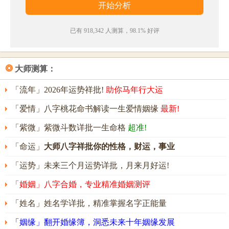
有粪的姓名五行组合是：
土
-
水
。这种组合的人踏实稳
重，待人热情，做事主动，能承受大的压力。其人意
已有 918,342 人测算，98.1% 好评
志坚定，在恶劣环境中也能随遇而安，能忍受艰苦，
常有贵人相助，能靠自身的努力开辟一番属于自己的
❂
大师测算：
事业。
「流年」2026年运势祥批!
助你马年行大运
有粪名字能打多少分？
「爱情」八字桃花命书解读一生爱情姻缘
最新!
有粪名字评分为：
93
分（评分由卜易居根据姓名五格
「紫微」紫微斗数详批一生命格
超准!
数理测算得出，仅供参考）
「命运」
大师八字祥批你的性格，财运，事业
「运势」未来三个月运势详批，月来月好运!
「婚姻」八字合婚，专业精准婚姻测评
「姓名」姓名学详批，精准掌握名字正能量
「姻缘」翻开婚缘簿，洞悉未来十年姻缘发展