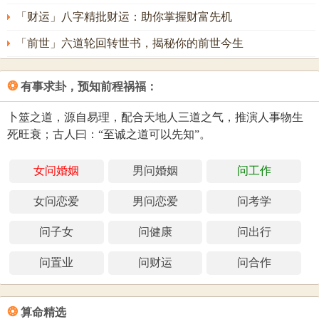
「财运」八字精批财运：助你掌握财富先机
「前世」六道轮回转世书，揭秘你的前世今生
❂
有事求卦，预知前程祸福：
卜筮之道，源自易理，配合天地人三道之气，推演人事物生
死旺衰；古人曰：“至诚之道可以先知”。
女问婚姻
男问婚姻
问工作
女问恋爱
男问恋爱
问考学
问子女
问健康
问出行
问置业
问财运
问合作
❂
算命精选