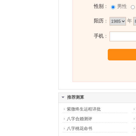
汝旋名字能打多少分？
性别
：
男性
汝旋名字评分为：
95
分（评分由
阳历
：
年
手机
：
推荐测算
紫微终生运程详批
八字合婚测评
八字桃花命书