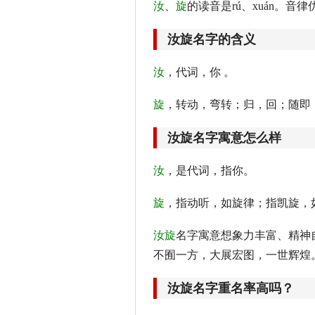
汝
、
旋
的读音是rú、xuán。音
汝旋名字的含义
汝
，代词，你 。
旋
，转动，弯转；归，回；随即
汝旋名字寓意怎么样
汝
，是代词，指你。
旋
，指动听，如旋律；指凯旋，
汝旋
名字寓意想象力丰富、精神
不囿一方，大展宏图，一世辉煌
汝旋名字重名率高吗？