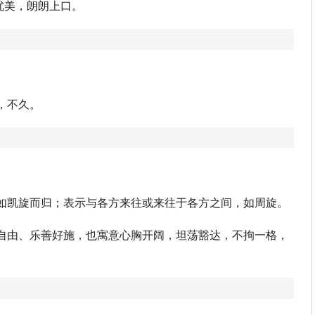
律优美，朗朗上口。
，不久。
如凯旋而归；表示与各方来往或来往于各方之间，如周旋。
自由、乐善好施，也寓意心胸开阔，坦荡豁达，不拘一格，
。