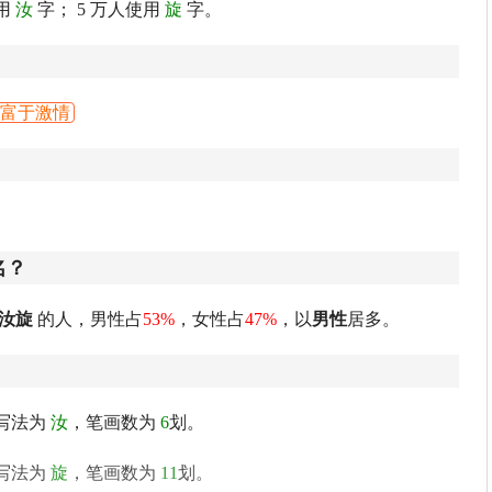
用
汝
字； 5 万人使用
旋
字。
富于激情
名？
汝旋
的人，男性占
53%
，女性占
47%
，以
男性
居多。
写法为
汝
，笔画数为
6
划。
写法为
旋
，笔画数为
11
划。