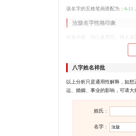
该名字的五格笔画搭配为：
6
-
11
汝旋名字性格印象
外表乐观，内心多苦闷，待人诚
累，耐心处事终有所得。
含汝旋的古诗词有哪些？
八字姓名祥批
· 自
汝
到荆府，书来数唤吾。天
以上分析只是通用性解释，如想
——《续得观书，迎就当阳居止
运、婚姻、事业的影响，可请大
汝旋名字五行属性
姓氏
：
汝旋的姓名五行组合是：
水
-
金
。
灵活，做事都能经过仔细考虑。
名字
：
很好，能开创一番属于自己的事