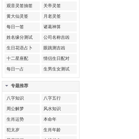
观音灵签抽签
关帝灵签
黄大仙灵签
月老灵签
每日一签
诸葛神算
姓名缘分测试
公司名称吉凶
生日花语占卜
眼跳测吉凶
十二星座配
情侣生日配对
每日一占
生男生女测试
专题推荐
八字知识
八字五行
周公解梦
风水知识
生肖运势
本命年
犯太岁
生肖年龄