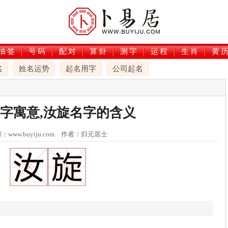
抽签
号码
配对
算卦
测字
运程
生肖
黄
名
姓名运势
起名用字
公司起名
字寓意,汝旋名字的含义
：www.buyiju.com 作者：归元居士