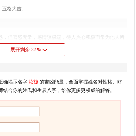
，五格大吉。
恳，但喜怒无常，感情较极端，待人热心积极而常为他人所
展开剩余
24
%
旋
夔子国，春近岳阳湖。
正确揭示名字
汝旋
的吉凶能量，全面掌握姓名对性格、财
，正月中旬定出三峡》
师结合你的姓氏和生辰八字，给你更多更权威的解答。
这种组合的人个性善良，温文尔雅，有智慧，有才华，头脑
其人意志坚定，能为自己的理想不断奋斗，耐性佳，贵人运
业。