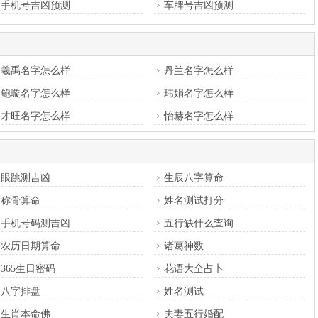
手机号吉凶预测
车牌号吉凶预测
羲禹名字怎么样
丹兰名字怎么样
鲍璇名字怎么样
玮娟名字怎么样
才旺名字怎么样
怡赫名字怎么样
眼跳测吉凶
生辰八字算命
称骨算命
姓名测试打分
手机号码测吉凶
五行缺什么查询
农历日期算命
诸葛神数
365生日密码
花语大全占卜
八字排盘
姓名测试
生肖本命佛
夫妻五行婚配