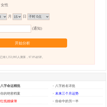
女性
卜易居根据姓名五格数理测算得出，仅供参考）
月
日
(通知)
已有1,353,995人测算，97.8%好评。
八字命运精批
八字姓名详批
你的绝密档案
未来三个月运势
红线婚缘簿
你命中的另一半