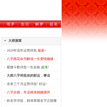
历
塔罗
生日
解梦
起名
大师测算
2026年流年运势祥批
最新>
八字桃花命书解读一生爱情姻缘
紫微斗数详批一生命格
超准!
大师八字祥批你的财运，事业
未来三个月运势详批! 好运~
八字合婚，专业精准婚姻测评
姓名学详批，精准掌握名字正能量