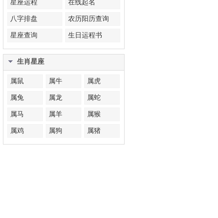
星座运程
在线起名
八字排盘
农历阳历查询
星座查询
生日运程书
生肖星座
属鼠
属牛
属虎
属兔
属龙
属蛇
属马
属羊
属猴
属鸡
属狗
属猪