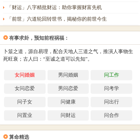
「财运」八字精批财运：助你掌握财富先机
「前世」六道轮回转世书，揭秘你的前世今生
❂
有事求卦，预知前程祸福：
卜筮之道，源自易理，配合天地人三道之气，推演人事物生
死旺衰；古人曰：“至诚之道可以先知”。
女问婚姻
男问婚姻
问工作
女问恋爱
男问恋爱
问考学
问子女
问健康
问出行
问置业
问财运
问合作
❂
算命精选