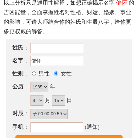
以上分析只是通用性解释，如想正确揭示名字
健怀
的
『怀』
字，为左右结构，繁体字写法为
懷
，笔画数为
吉凶能量，全面掌握姓名对性格、财运、婚姻、事业
7
划。
的影响，可请大师结合你的姓氏和生辰八字，给你更
该名字的五格笔画搭配为：
10
-
7
，五格大吉。
多更权威的解答。
健怀名字性格印象
姓氏
：
个性不太活泼，作事较迟钝，且缺乏通融性又不干
名字
：
脆，不耐吃苦烦重的工作，有眼高手低的倾向，容易
性别
：
男性
女性
放弃好机会，总格数29、39划时，辛勤中得财。
公历
：
年
含健怀的古诗词有哪些？
· 长安高盖多，
健
马东西街。我祖西园事，言之独伤
月
日
怀
。
时辰
：
——《寄贾驰先辈》
手机
：
(通知)
· 上楼腰脚
健
，
怀
土眼睛穿。