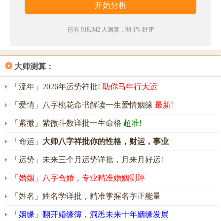
——《塞上逢卢仝》
· 昔岁策名皆
健
笔，今朝称职并同年。各
怀
器业宁推
已有 918,342 人测算，98.1% 好评
让，俱上青霄肯后先。
——《答王涣（一作孙偓诗）》
❂
大师测算：
健怀名字五行属性
「流年」2026年运势祥批!
助你马年行大运
健怀的姓名五行组合是：
木
-
水
。这种组合的人待人诚
「爱情」八字桃花命书解读一生爱情姻缘
最新!
恳，正直无私，富有行动力和决断力。其人意志坚
「紫微」紫微斗数详批一生命格
超准!
定，工作态度积极，耐心佳，能靠自身的努力取得成
功，实现自己的人生价值。
「命运」
大师八字祥批你的性格，财运，事业
健怀名字能打多少分？
「运势」未来三个月运势详批，月来月好运!
健怀名字评分为：
90
分（评分由卜易居根据姓名五格
「婚姻」八字合婚，专业精准婚姻测评
数理测算得出，仅供参考）
「姓名」姓名学详批，精准掌握名字正能量
「姻缘」翻开婚缘簿，洞悉未来十年姻缘发展