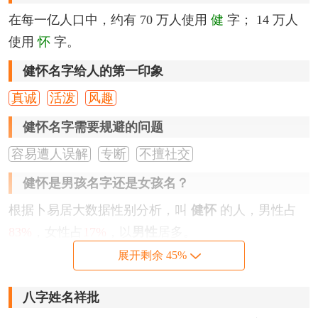
在每一亿人口中，约有 70 万人使用
健
字； 14 万人
使用
怀
字。
健怀名字给人的第一印象
真诚
活泼
风趣
健怀名字需要规避的问题
容易遭人误解
专断
不擅社交
健怀是男孩名字还是女孩名？
根据卜易居大数据性别分析，叫
健怀
的人，男性占
83%
，女性占
17%
，以
男性
居多。
展开剩余 45%
健怀名字笔画分析
『健』
字，为左右结构，繁体字写法为
健
，笔画数为
八字姓名祥批
10
划。