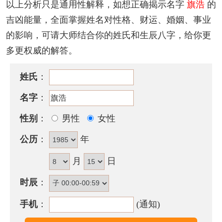
以上分析只是通用性解释，如想正确揭示名字
旗浩
的
该名字的五格笔画搭配为：
14
-
10
，五格大吉。
吉凶能量，全面掌握姓名对性格、财运、婚姻、事业
的影响，可请大师结合你的姓氏和生辰八字，给你更
旗浩名字性格印象
多更权威的解答。
努力中带固执，是外柔内刚的个性，一向好面子不认
输且自律甚严，缺乏服从心，容易陷入一意孤行，创
姓氏
：
业过程碰到困难很多。
名字
：
含旗浩的古诗词有哪些？
性别
：
男性
女性
· 九城王气生
旗
队，万里寒风入箭疮。从此
浩
然声价
公历
：
年
歇，武中还有李襄阳。
——《赠永崇李将军充襄阳制置使》
月
日
旗浩名字五行属性
时辰
：
旗浩的姓名五行组合是：
木
-
水
。这种组合的人虽有智
手机
：
(通知)
慧，但精神生活常会感到不安，做事容易一意孤行，