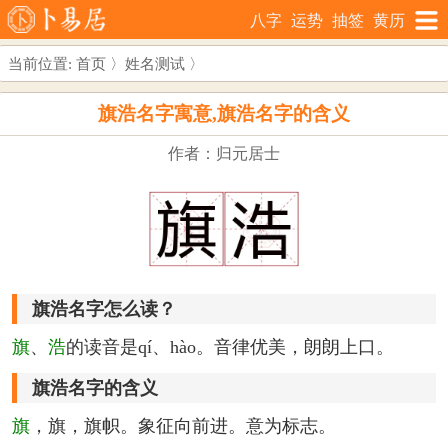
八字
运势
抽签
黄历
当前位置:
首页
〉
姓名测试
〉
旗浩名字寓意,旗浩名字的含义
作者：归元居士
旗浩名字怎么读？
旗
、
浩
的读音是qí、hào。音律优美，朗朗上口。
旗浩名字的含义
旗
，旗，旗帜。象征向前进。意为标志。