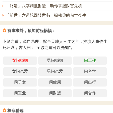
「财运」八字精批财运：助你掌握财富先机
「前世」六道轮回转世书，揭秘你的前世今生
❂
有事求卦，预知前程祸福：
卜筮之道，源自易理，配合天地人三道之气，推演人事物生
死旺衰；古人曰：“至诚之道可以先知”。
女问婚姻
男问婚姻
问工作
女问恋爱
男问恋爱
问考学
问子女
问健康
问出行
问置业
问财运
问合作
❂
算命精选