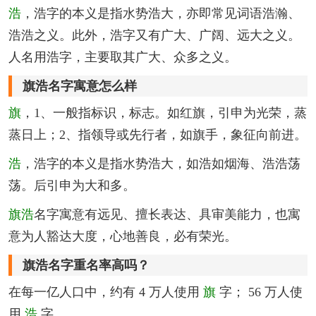
浩
，浩字的本义是指水势浩大，亦即常见词语浩瀚、
浩浩之义。此外，浩字又有广大、广阔、远大之义。
人名用浩字，主要取其广大、众多之义。
旗浩名字寓意怎么样
旗
，1、一般指标识，标志。如红旗，引申为光荣，蒸
蒸日上；2、指领导或先行者，如旗手，象征向前进。
浩
，浩字的本义是指水势浩大，如浩如烟海、浩浩荡
荡。后引申为大和多。
旗浩
名字寓意有远见、擅长表达、具审美能力，也寓
意为人豁达大度，心地善良，必有荣光。
旗浩名字重名率高吗？
在每一亿人口中，约有 4 万人使用
旗
字； 56 万人使
用
浩
字。