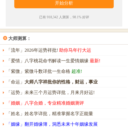
不愿接受别人的意见。其人意志不坚定，是非分不
清，容易惹麻烦，但耐性好，可忍受艰苦。
已有 918,342 人测算，98.1% 好评
旗浩名字能打多少分？
旗浩名字评分为：
99
分（评分由卜易居根据姓名五格
❂
大师测算：
数理测算得出，仅供参考）
「流年」2026年运势祥批!
助你马年行大运
「爱情」八字桃花命书解读一生爱情姻缘
最新!
「紫微」紫微斗数详批一生命格
超准!
「命运」
大师八字祥批你的性格，财运，事业
「运势」未来三个月运势详批，月来月好运!
「婚姻」八字合婚，专业精准婚姻测评
「姓名」姓名学详批，精准掌握名字正能量
「姻缘」翻开婚缘簿，洞悉未来十年姻缘发展