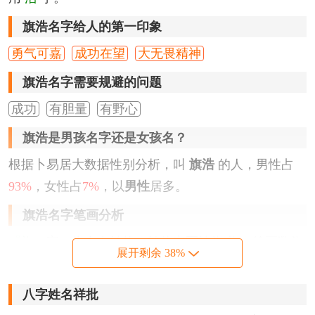
旗浩名字给人的第一印象
勇气可嘉
成功在望
大无畏精神
旗浩名字需要规避的问题
成功
有胆量
有野心
旗浩是男孩名字还是女孩名？
根据卜易居大数据性别分析，叫
旗浩
的人，男性占
93%
，女性占
7%
，以
男性
居多。
旗浩名字笔画分析
『旗』
字，为左右结构，繁体字写法为
旗
，笔画数为
展开剩余 38%
14
划。
『浩』
字，为左右结构，繁体字写法为
浩
，笔画数为
八字姓名祥批
10
划。