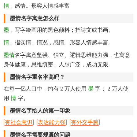
情
，感情。形容人情感丰富
墨情名字寓意怎么样
墨
，写字绘画用的黑色颜料；指诗文或书画。
情
，指实情，情况，感情。形容人情感丰富。
墨情
名字寓意坚强、独立、逻辑思维能力强，也寓意
身体健康，思维缜密，人脉广泛，成功无限。
墨情名字重名率高吗？
在每一亿人口中，约有 2 万人使用
墨
字； 2 万人使
用
情
字。
墨情名字给人的第一印象
有社会意识
表达能力强
有外交手腕
墨情名字需要规避的问题