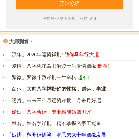
强、不服输，外表和蔼安详，给人一种容易相处的感
觉。但是情绪易变化，耐性不佳，处事容易冲动，好
已有 918,342 人测算，98.1% 好评
意气用事，容易一意孤行，造成意外损失。如能广纳
他人的意见和建议，将会带来更多良机。
❂
大师测算：
墨情名字能打多少分？
墨情名字评分为：
95
分（评分由卜易居根据姓名五格
「流年」2026年运势祥批!
助你马年行大运
数理测算得出，仅供参考）
「爱情」八字桃花命书解读一生爱情姻缘
最新!
「紫微」紫微斗数详批一生命格
超准!
「命运」
大师八字祥批你的性格，财运，事业
「运势」未来三个月运势详批，月来月好运!
「婚姻」八字合婚，专业精准婚姻测评
「姓名」姓名学详批，精准掌握名字正能量
「姻缘」翻开婚缘簿，洞悉未来十年姻缘发展