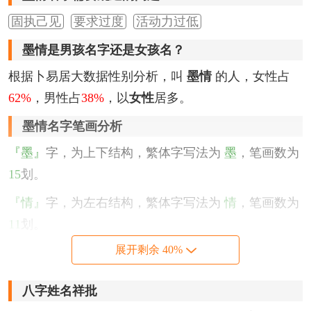
固执己见
要求过度
活动力过低
墨情是男孩名字还是女孩名？
根据卜易居大数据性别分析，叫
墨情
的人，女性占
62%
，男性占
38%
，以
女性
居多。
墨情名字笔画分析
『墨』
字，为上下结构，繁体字写法为
墨
，笔画数为
15
划。
『情』
字，为左右结构，繁体字写法为
情
，笔画数为
11
划。
展开剩余 40%
该名字的五格笔画搭配为：
15
-
11
，五格大吉。
墨情名字性格印象
八字姓名祥批
个性较保守，谦虚忧闷不虚假，有时牺牲自我帮助别