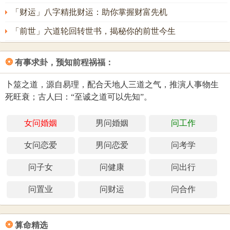
「财运」八字精批财运：助你掌握财富先机
「前世」六道轮回转世书，揭秘你的前世今生
❂
有事求卦，预知前程祸福：
卜筮之道，源自易理，配合天地人三道之气，推演人事物生
死旺衰；古人曰：“至诚之道可以先知”。
女问婚姻
男问婚姻
问工作
女问恋爱
男问恋爱
问考学
问子女
问健康
问出行
问置业
问财运
问合作
❂
算命精选