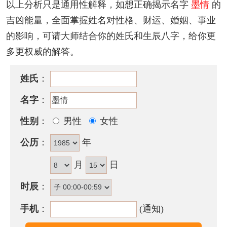
以上分析只是通用性解释，如想正确揭示名字
墨情
的
人，反而惹一些是非，少管闲事为妙，免得吃力又不
吉凶能量，全面掌握姓名对性格、财运、婚姻、事业
讨好，不但有创业天才，也都注重实际与工作。
的影响，可请大师结合你的姓氏和生辰八字，给你更
含墨情的古诗词有哪些？
多更权威的解答。
· 今君佩铜
墨
，还有越乡
情
。
姓氏
：
——《同诸公登楼》
名字
：
· 世虑寡，山
情
多。__皎然禅客至，
墨
卿过。
——《安吉崔明甫山院联句一首》
性别
：
男性
女性
· 笔尖寒树瘦，
墨
淡野云轻。禅房时一展，兼称苦空
公历
：
年
情
。
月
日
——《画山水图答大愚》
时辰
：
墨情名字五行属性
手机
：
(通知)
墨情的姓名五行组合是：
水
-
金
。这种组合的人比较要