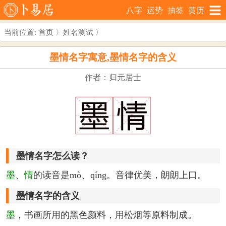
八字
运势
抽签
黄历
当前位置:
首页
〉
姓名测试
〉
墨情名字寓意,墨情名字的含义
作者：归元居士
墨情名字怎么读？
墨
、
情
的读音是mò、qíng。音律优美，朗朗上口。
墨情名字的含义
墨
，书画所用的黑色颜料，用松烟等原料制成。