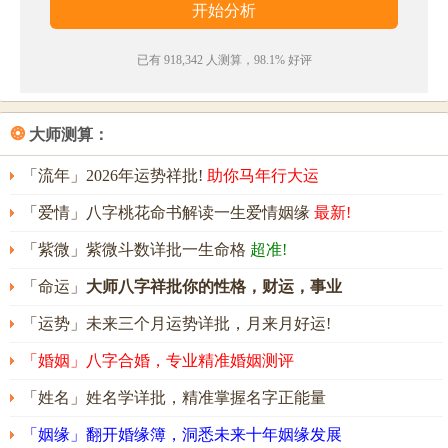
已有 918,342 人测算，98.1% 好评
❂
大师测算：
「流年」2026年运势祥批!
助你马年行大运
「爱情」八字桃花命书解读一生爱情姻缘
最新!
「紫微」紫微斗数详批一生命格
超准!
「命运」
大师八字祥批你的性格，财运，事业
「运势」未来三个月运势详批，月来月好运!
「婚姻」八字合婚，专业精准婚姻测评
「姓名」姓名学详批，精准掌握名字正能量
「姻缘」翻开婚缘簿，洞悉未来十年姻缘发展