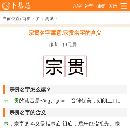
八字
运势
抽签
黄历
当前位置:
首页
〉
姓名测试
〉
宗贯名字寓意,宗贯名字的含义
作者：归元居士
宗贯名字怎么读？
宗
、
贯
的读音是zōng、guàn。音律优美，朗朗上口。
宗贯名字的含义
宗
，宗字的本义是指宗庙,祖庙，后来也指祖先、宗