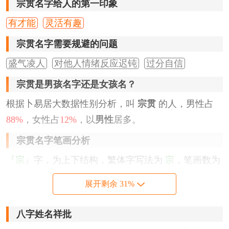
宗贯名字给人的第一印象
有才能
灵活有趣
宗贯名字需要规避的问题
盛气凌人
对他人情绪反应迟钝
过分自信
宗贯是男孩名字还是女孩名？
根据卜易居大数据性别分析，叫
宗贯
的人，男性占
88%
，女性占
12%
，以
男性
居多。
宗贯名字笔画分析
『宗』
字，为上下结构，繁体字写法为
宗
，笔画数为
8
划。
展开剩余 31%
『贯』
字，为上下结构，繁体字写法为
貫
，笔画数为
8
划。
八字姓名祥批