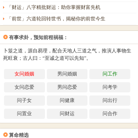
「财运」八字精批财运：助你掌握财富先机
「前世」六道轮回转世书，揭秘你的前世今生
❂
有事求卦，预知前程祸福：
卜筮之道，源自易理，配合天地人三道之气，推演人事物生
死旺衰；古人曰：“至诚之道可以先知”。
女问婚姻
男问婚姻
问工作
女问恋爱
男问恋爱
问考学
问子女
问健康
问出行
问置业
问财运
问合作
❂
算命精选