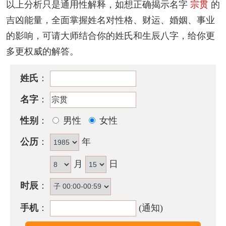
该名字的五格笔画搭配为：
8
-
8
，五格大吉。
以上分析只是通用性解释，如想正确揭示名字
宗贯
的
吉凶能量，全面掌握姓名对性格、财运、婚姻、事业
宗贯名字性格印象
的影响，可请大师结合你的姓氏和生辰八字，给你更
本性善良，勤勉持家，稍好面子，但有消极的倾向，
多更权威的解答。
又好出风头，讲话不认输，亲友无助，靠自力更生，
追求异性较大方，对喜爱的人能积极争取。
姓氏
：
宗贯名字五行属性
名字
：
宗贯的姓名五行组合是：
金
-
木
。这种组合的人外表乐
性别
：
男性
女性
观而豪爽，人缘很好，但个性喜怒无常，感情忽冷忽
公历
：
年
热，容易意气用事。其人意志坚定，可依靠自己的努
力，取得成功，声名远播。
月
日
宗贯名字能打多少分？
时辰
：
宗贯名字评分为：
93
分（评分由卜易居根据姓名五格
手机
：
(通知)
数理测算得出，仅供参考）