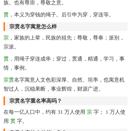
族。也有尊崇，尊敬之意。
贯
，本义为穿钱的绳子。后引申为穿，穿连等。
宗贯名字寓意怎么样
宗
，家族的上辈，民族的祖先；尊敬，尊奉；派别，
宗派。
贯
，用绳子穿连成串；穿过，贯通，精通，学习，事
情，事例。
宗贯
名字寓意人文色彩深厚、自然、坦率，也寓意机
智过人，沉稳果断，事业辉煌，财源广进。
宗贯名字重名率高吗？
在每一亿人口中，约有 31 万人使用
宗
字； 1 万人使
用
贯
字。