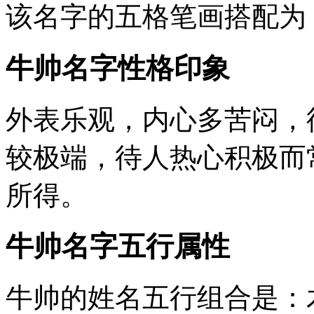
该名字的五格笔画搭配为
牛帅名字性格印象
外表乐观，内心多苦闷，
较极端，待人热心积极而
所得。
牛帅名字五行属性
牛帅的姓名五行组合是：