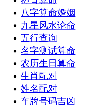
八字算命婚姻
九星风水论命
五行查询
名字测试算命
农历生日算命
生肖配对
姓名配对
车牌号码吉凶