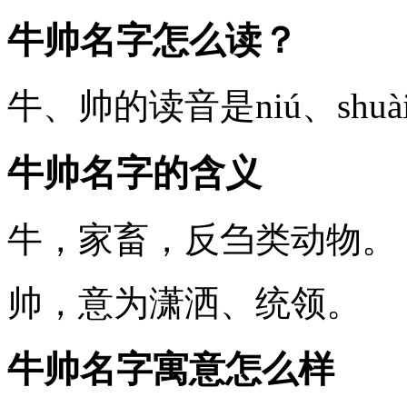
牛帅名字怎么读？
牛
、
帅
的读音是niú、sh
牛帅名字的含义
牛
，家畜，反刍类动物。
帅
，意为潇洒、统领。
牛帅名字寓意怎么样