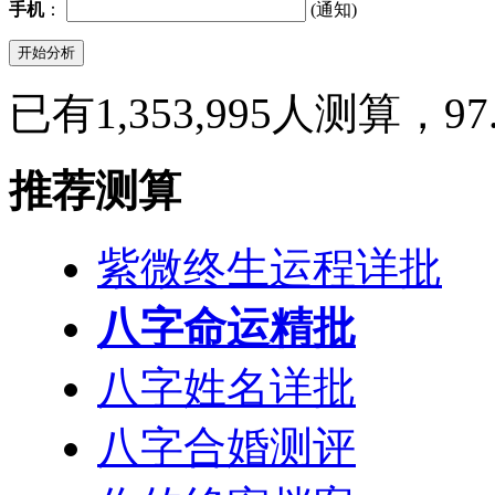
手机
：
(通知)
已有1,353,995人测算，9
推荐测算
紫微终生运程详批
八字命运精批
八字姓名详批
八字合婚测评