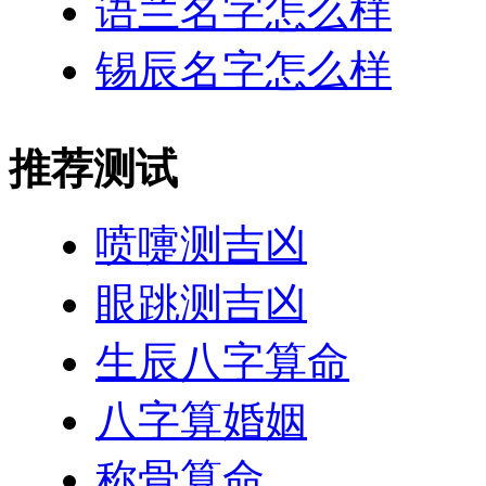
语兰名字怎么样
锡辰名字怎么样
推荐测试
喷嚏测吉凶
眼跳测吉凶
生辰八字算命
八字算婚姻
称骨算命