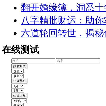
翻开婚缘簿，洞悉十
八字精批财运：助你
六道轮回转世，揭秘
在线测试