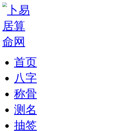
首页
八字
称骨
测名
抽签