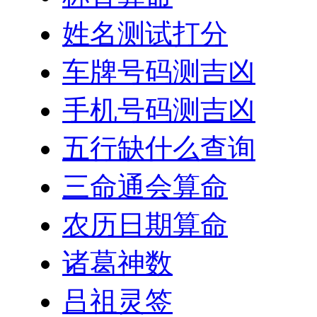
姓名测试打分
车牌号码测吉凶
手机号码测吉凶
五行缺什么查询
三命通会算命
农历日期算命
诸葛神数
吕祖灵签