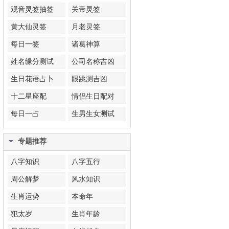
观音灵签抽签
关帝灵签
黄大仙灵签
月老灵签
每日一签
诸葛神算
姓名缘分测试
公司名称吉凶
生日花语占卜
眼跳测吉凶
十二星座配
情侣生日配对
每日一占
生男生女测试
专题推荐
八字知识
八字五行
周公解梦
风水知识
生肖运势
本命年
犯太岁
生肖年龄