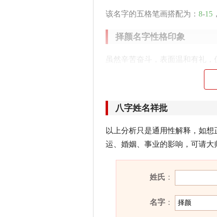
该名字的五格笔画搭配为：
8
-
15
择颜名字性格印象
虽然辛苦奋斗，表面温和有礼，
培养果断力，方能成功。
择颜名字五行属性
八字姓名祥批
择颜的姓名五行组合是：
火
-
木
。
以上分析只是通用性解释，如想
察力强。其人意志坚定，为自己
运、婚姻、事业的影响，可请大
人，则必定会取得大的成功。
择颜名字能打多少分？
姓氏
：
择颜名字评分为：
90
分（评分由
名字
：