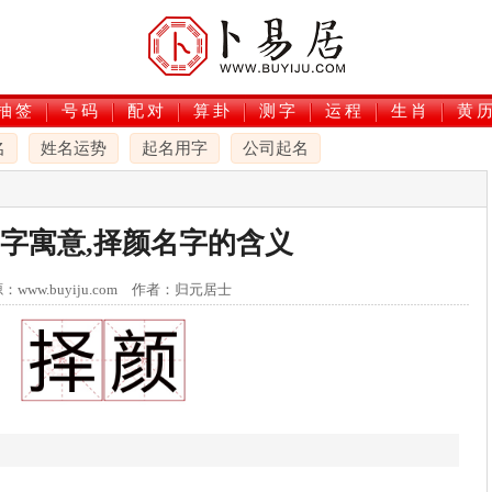
抽签
号码
配对
算卦
测字
运程
生肖
黄
名
姓名运势
起名用字
公司起名
字寓意,择颜名字的含义
：www.buyiju.com 作者：归元居士