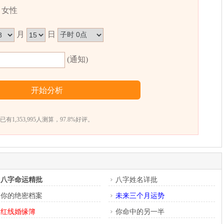
女性
月
日
(通知)
已有1,353,995人测算，97.8%好评。
八字命运精批
八字姓名详批
你的绝密档案
未来三个月运势
红线婚缘簿
你命中的另一半