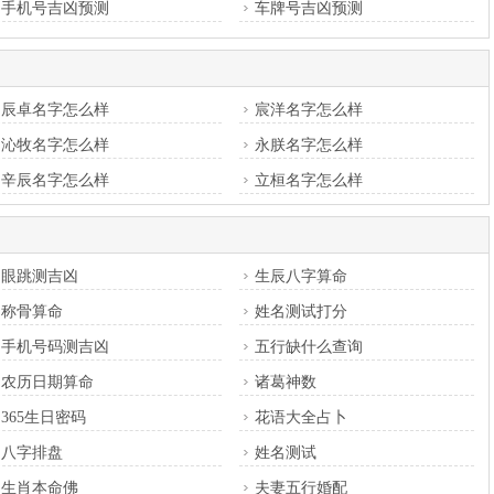
手机号吉凶预测
车牌号吉凶预测
辰卓名字怎么样
宸洋名字怎么样
沁牧名字怎么样
永朕名字怎么样
辛辰名字怎么样
立桓名字怎么样
眼跳测吉凶
生辰八字算命
称骨算命
姓名测试打分
手机号码测吉凶
五行缺什么查询
农历日期算命
诸葛神数
365生日密码
花语大全占卜
八字排盘
姓名测试
生肖本命佛
夫妻五行婚配