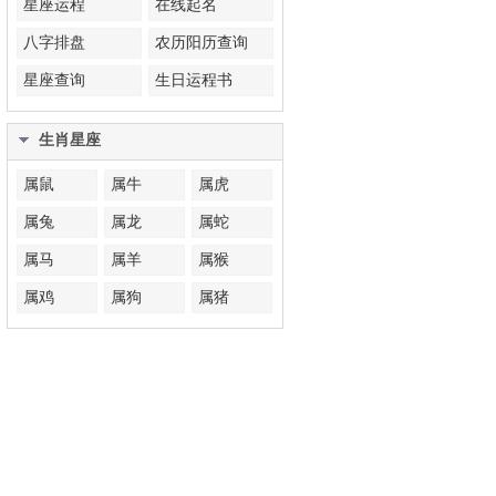
星座运程
在线起名
八字排盘
农历阳历查询
星座查询
生日运程书
生肖星座
属鼠
属牛
属虎
属兔
属龙
属蛇
属马
属羊
属猴
属鸡
属狗
属猪