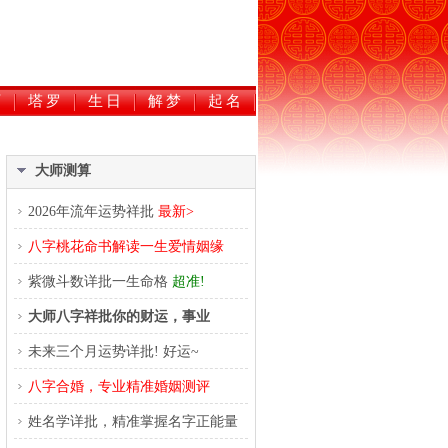
历
塔罗
生日
解梦
起名
大师测算
2026年流年运势祥批
最新>
八字桃花命书解读一生爱情姻缘
紫微斗数详批一生命格
超准!
大师八字祥批你的财运，事业
未来三个月运势详批! 好运~
八字合婚，专业精准婚姻测评
姓名学详批，精准掌握名字正能量