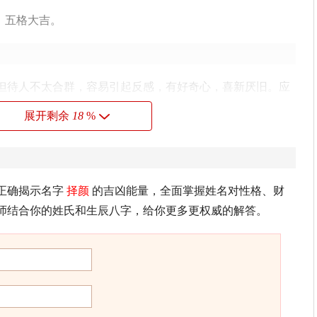
，五格大吉。
但待人不太合群，容易引起反感，有好奇心，喜新厌旧。应
展开剩余
18
%
这种组合的人有智谋，有才华，做事都能经过仔细考虑，观
正确揭示名字
择颜
的吉凶能量，全面掌握姓名对性格、财
理想不断奋斗，耐性佳，能忍受艰苦，若能团结和信任他
师结合你的姓氏和生辰八字，给你更多更权威的解答。
卜易居根据姓名五格数理测算得出，仅供参考）