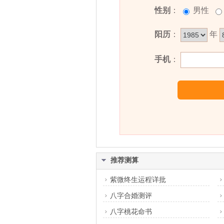
性别
：
男性
阳历
：
年
手机
：
推荐测算
紫微终生运程详批
八字合婚测评
八字桃花命书