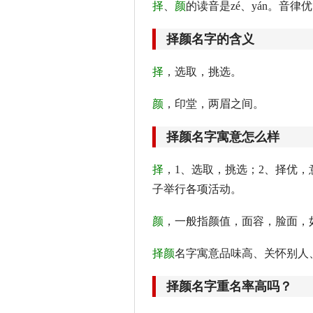
择
、
颜
的读音是zé、yán。音律
择颜名字的含义
择
，选取，挑选。
颜
，印堂，两眉之间。
择颜名字寓意怎么样
择
，1、选取，挑选；2、择优
子举行各项活动。
颜
，一般指颜值，面容，脸面，
择颜
名字寓意品味高、关怀别人
择颜名字重名率高吗？