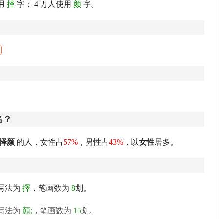
用
择
字； 4 万人使用
颜
字。
名？
择颜
的人，女性占
57%
，男性占
43%
，以
女性
居多。
写法为
擇
，笔画数为
8
划。
写法为
顏;
，笔画数为
15
划。