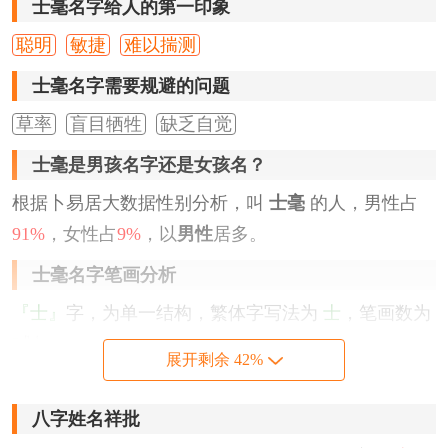
士毫名字给人的第一印象
聪明
敏捷
难以揣测
士毫名字需要规避的问题
草率
盲目牺牲
缺乏自觉
士毫是男孩名字还是女孩名？
根据卜易居大数据性别分析，叫
士毫
的人，男性占
91%
，女性占
9%
，以
男性
居多。
士毫名字笔画分析
『士』
字，为单一结构，繁体字写法为
士
，笔画数为
3
划。
展开剩余 42%
『毫』
字，为上下结构，繁体字写法为
毫
，笔画数为
11
划。
八字姓名祥批