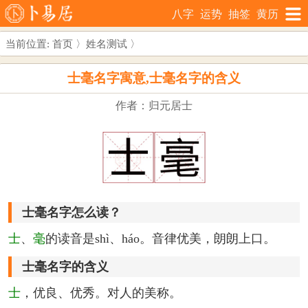
八字
运势
抽签
黄历
当前位置:
首页
〉
姓名测试
〉
士毫名字寓意,士毫名字的含义
作者：归元居士
士毫名字怎么读？
士
、
毫
的读音是shì、háo。音律优美，朗朗上口。
士毫名字的含义
士
，优良、优秀。对人的美称。