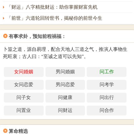
「财运」八字精批财运：助你掌握财富先机
「前世」六道轮回转世书，揭秘你的前世今生
❂
有事求卦，预知前程祸福：
卜筮之道，源自易理，配合天地人三道之气，推演人事物生
死旺衰；古人曰：“至诚之道可以先知”。
女问婚姻
男问婚姻
问工作
女问恋爱
男问恋爱
问考学
问子女
问健康
问出行
问置业
问财运
问合作
❂
算命精选