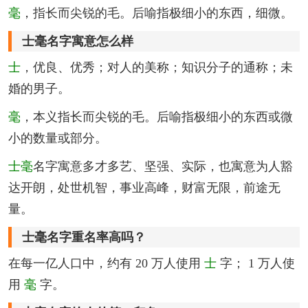
毫
，指长而尖锐的毛。后喻指极细小的东西，细微。
士毫名字寓意怎么样
士
，优良、优秀；对人的美称；知识分子的通称；未
婚的男子。
毫
，本义指长而尖锐的毛。后喻指极细小的东西或微
小的数量或部分。
士毫
名字寓意多才多艺、坚强、实际，也寓意为人豁
达开朗，处世机智，事业高峰，财富无限，前途无
量。
士毫名字重名率高吗？
在每一亿人口中，约有 20 万人使用
士
字； 1 万人使
用
毫
字。