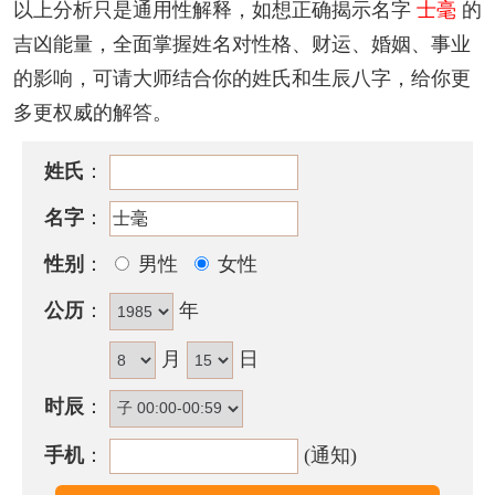
该名字的五格笔画搭配为：
3
-
11
，五格大吉。
以上分析只是通用性解释，如想正确揭示名字
士毫
的
吉凶能量，全面掌握姓名对性格、财运、婚姻、事业
士毫名字性格印象
的影响，可请大师结合你的姓氏和生辰八字，给你更
急性子，热情且礼貌周到，注重外表的装饰，为人豪
多更权威的解答。
爽，内藏爆发性质，且有桃花运的倾向，又不耐寂寞
的生活。
姓氏
：
含士毫的古诗词有哪些？
名字
：
· 戴豸惭端
士
，抽
毫
跃史官。
性别
：
男性
女性
——《省试内出白鹿宣示百官（乾宁二年）》
公历
：
年
· 祁祁庶
士
，于以干禄。千里之差，起于
毫
芒。
月
日
——《泽宫诗》
时辰
：
· 大
士
看心后，中宵清漏长。何事沈痾久，舍
毫
问药
王。
手机
：
(通知)
——《静夜酬通上人问疾》