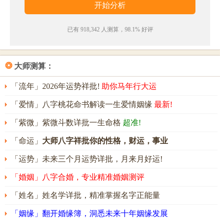
士毫名字五行属性
已有 918,342 人测算，98.1% 好评
士毫的姓名五行组合是：
金
-
水
。这种组合的人心慈手
软，待人诚恳，外表乐观，但有时容易冲动。其人意
志坚定，思想正确，常有贵人相助，可依靠自己的努
❂
大师测算：
力取得事业上的成功。
「流年」2026年运势祥批!
助你马年行大运
士毫名字能打多少分？
「爱情」八字桃花命书解读一生爱情姻缘
最新!
士毫名字评分为：
95
分（评分由卜易居根据姓名五格
「紫微」紫微斗数详批一生命格
超准!
数理测算得出，仅供参考）
「命运」
大师八字祥批你的性格，财运，事业
「运势」未来三个月运势详批，月来月好运!
「婚姻」八字合婚，专业精准婚姻测评
「姓名」姓名学详批，精准掌握名字正能量
「姻缘」翻开婚缘簿，洞悉未来十年姻缘发展