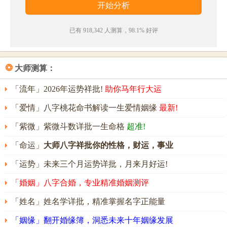
· 阆苑
瑶
台岁月长，一归华表好增伤。
新
声乍警初零
露，折羽闲飞几片霜。
已有 918,342 人测算，98.1% 好评
——《鹤》
· 蚁泛羽觞蛮酒腻，凤衔
瑶
句蜀笺
新
。
❂
大师测算：
——《寄许下前管记王侍御》
「流年」2026年运势祥批!
助你马年行大运
瑶新名字五行属性
「爱情」八字桃花命书解读一生爱情姻缘
最新!
瑶新的姓名五行组合是：
火
-
金
。这种组合的人头脑灵
「紫微」紫微斗数详批一生命格
超准!
活，为人正直，富有决断力，执行力很强。其人意志
坚定，做事有计划，目标明确，贵人运好，能在众人
「命运」
大师八字祥批你的性格，财运，事业
的帮助和支持下取得成功。
「运势」未来三个月运势详批，月来月好运!
瑶新名字能打多少分？
「婚姻」八字合婚，专业精准婚姻测评
瑶新名字评分为：
90
分（评分由卜易居根据姓名五格
「姓名」姓名学详批，精准掌握名字正能量
数理测算得出，仅供参考）
「姻缘」翻开婚缘簿，洞悉未来十年姻缘发展