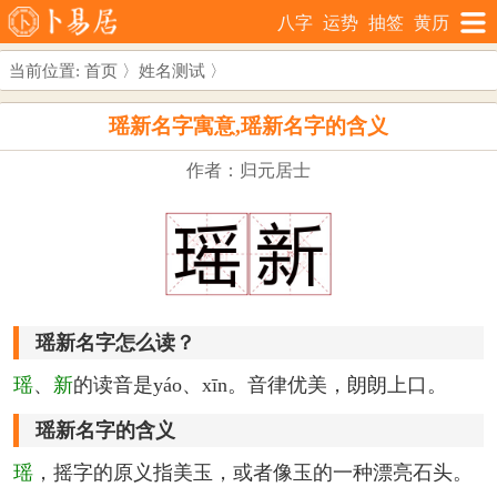
八字
运势
抽签
黄历
当前位置:
首页
〉
姓名测试
〉
瑶新名字寓意,瑶新名字的含义
作者：归元居士
瑶新名字怎么读？
瑶
、
新
的读音是yáo、xīn。音律优美，朗朗上口。
瑶新名字的含义
瑶
，摇字的原义指美玉，或者像玉的一种漂亮石头。