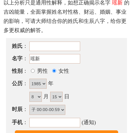
以上分析只是通用性解释，如想正确揭示名字
瑶新
的
14
划。
吉凶能量，全面掌握姓名对性格、财运、婚姻、事业
『新』
字，为左右结构，繁体字写法为
新
，笔画数为
的影响，可请大师结合你的姓氏和生辰八字，给你更
13
划。
多更权威的解答。
该名字的五格笔画搭配为：
14
-
13
，五格大吉。
姓氏
：
瑶新名字性格印象
名字
：
个性外柔内刚，做事勤勉且善于计划，为人主观不屈
性别
：
男性
女性
人下，有长者风范，在社会上有良好的名声信用。天
运五行属水时，一生富贵之命，但天运五行属土或金
公历
：
年
者，不宜使用此配置。
月
日
含瑶新的古诗词有哪些？
时辰
：
· 妍光属
瑶
阶，乱绪陵
新
节。
手机
：
(通知)
——《对雪赠徐秀才》