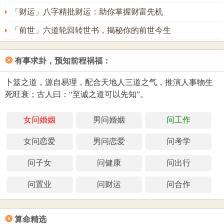
「财运」八字精批财运：助你掌握财富先机
「前世」六道轮回转世书，揭秘你的前世今生
❂
有事求卦，预知前程祸福：
卜筮之道，源自易理，配合天地人三道之气，推演人事物生
死旺衰；古人曰：“至诚之道可以先知”。
女问婚姻
男问婚姻
问工作
女问恋爱
男问恋爱
问考学
问子女
问健康
问出行
问置业
问财运
问合作
❂
算命精选