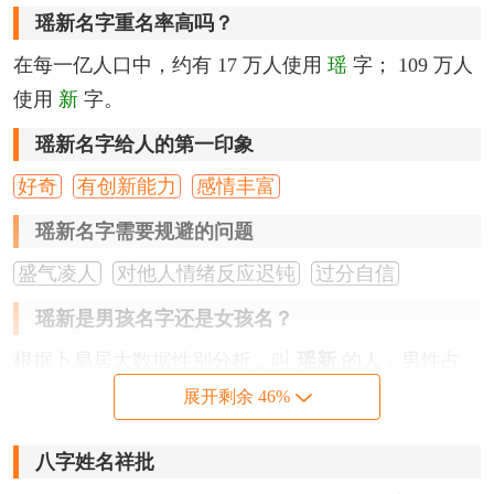
瑶新名字重名率高吗？
在每一亿人口中，约有 17 万人使用
瑶
字； 109 万人
使用
新
字。
瑶新名字给人的第一印象
好奇
有创新能力
感情丰富
瑶新名字需要规避的问题
盛气凌人
对他人情绪反应迟钝
过分自信
瑶新是男孩名字还是女孩名？
根据卜易居大数据性别分析，叫
瑶新
的人，男性占
79%
，女性占
21%
，以
男性
居多。
展开剩余 46%
瑶新名字笔画分析
八字姓名祥批
『瑶』
字，为左右结构，繁体字写法为
瑤
，笔画数为